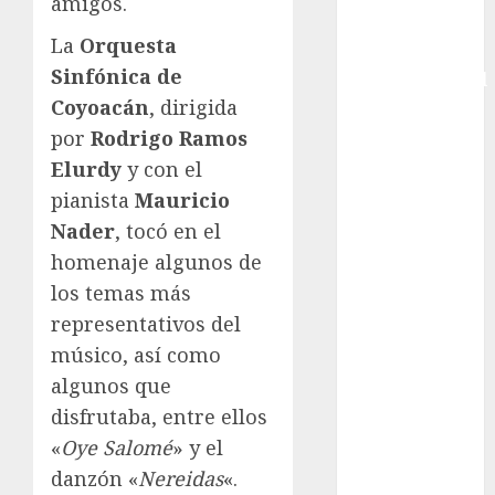
amigos.
Copa Davis
La
Orquesta
Copa
Sinfónica de
Intercontinental
Coyoacán
, dirigida
FIFA
Copa Oro
por
Rodrigo Ramos
Cultura
Elurdy
y con el
Derbi de
pianista
Mauricio
Kentucky
Nader
, tocó en el
Derby de
homenaje algunos de
Kentucky
los temas más
Entrevista
representativos del
Exclusiva
músico, así como
Espectáculos
Eurocopa
algunos que
Femenil
disfrutaba, entre ellos
Federación
«
Oye Salomé
» y el
Mexicana de
danzón «
Nereidas
«.
Golf