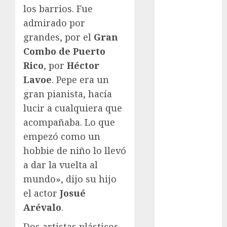
Cup
los barrios. Fue
Motociclismo
admirado por
Mundial 2026
grandes, por el
Gran
Mundial de
Combo de Puerto
Atletismo
Rico
, por
Héctor
Mundial de
Clubes
Lavoe
. Pepe era un
Mundial
gran pianista, hacía
Femenil
lucir a cualquiera que
Mundial Sub
acompañaba. Lo que
20
empezó como un
Nacional
hobbie de niño lo llevó
Natación
a dar la vuelta al
ONEFA
mundo», dijo su hijo
Pádel
Pádel Femenil
el actor
Josué
Pole Dance
Arévalo
.
Premier
Dos artistas plásticos