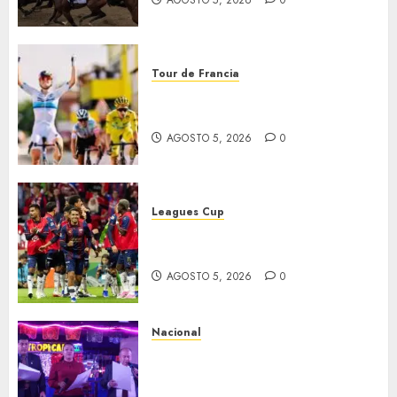
AGOSTO 5, 2026
0
Tour de Francia
Vollering gana 5ª etapa del
Tour
AGOSTO 5, 2026
0
Leagues Cup
Bravos y Potros, únicos en dar
la cara
AGOSTO 5, 2026
0
Nacional
Segunda entrega del Iuris
Dicto 2026 reconoce la
trayectoria de destacados