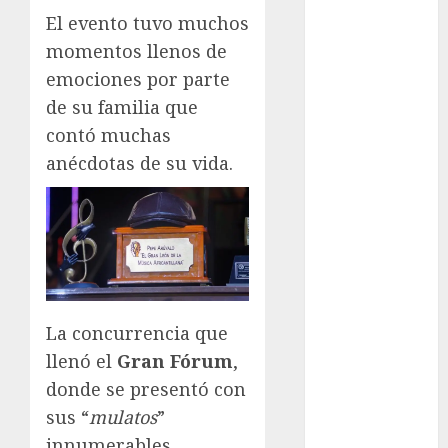
El evento tuvo muchos
FIFA
Fitness
momentos llenos de
Flag Football
emociones por parte
FootGolf
de su familia que
Fórmula Uno
contó muchas
Futbol
anécdotas de su vida.
Futbol
Americano
Futbol
Americano
Liga Mayor
Futbol
Argentino
La concurrencia que
Futbol
llenó el
Gran Fórum
,
Inglaterra
donde se presentó con
Gimnasia
sus “
mulatos
”
Giro de Italia
innumerables