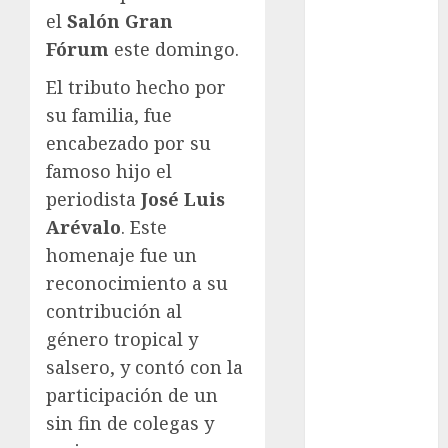
Atletismo
el
Salón Gran
Automovilismo
Fórum
este domingo.
Basquetbol
El tributo hecho por
Colegial
su familia, fue
Box
encabezado por su
Boxing
Bundesliga
famoso hijo el
Charrería
periodista
José Luis
Ciclismo
Arévalo
. Este
Cine
homenaje fue un
Columna
reconocimiento a su
Combates
contribución al
Comida
género tropical y
CONADE
salsero, y contó con la
Copa Africana
participación de un
de Naciones
Copa América
sin fin de colegas y
Femenina