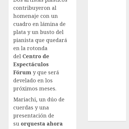
League
contribuyeron al
Real Madrid
homenaje con un
SALUD
Serie Mundial
cuadro en lámina de
Surf
plata y un busto del
Taekwondo
pianista que quedará
Tecnología
en la rotonda
Tenis
del
Centro de
Tiro con arco
Espectáculos
Tour de
Fórum
y que será
Francia
develado en los
Trucks México
próximos meses.
Turismo
UEFA
Mariachi, un dúo de
Uncategorized
cuerdas y una
Voleibol
presentación de
Wimbledon
su
orquesta ahora