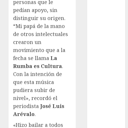
Juegos
personas que le
Olímpicos Los
pedían apoyo, sin
Ángeles
distinguir su origen.
Juegos
“Mi papá de la mano
Paralímpicos
de otros intelectuales
de Invierno
crearon un
Leagues Cup
movimiento que a la
LFA
fecha se llama
La
Liga de
Naciones
Rumba es Cultura
.
CONCACAF
Con la intención de
Liga Europa
que esta música
Liga Premier
pudiera subir de
Lucha Libre
nivel», recordó el
Maratón
periodista
José Luis
Media
Arévalo
.
Maratón
México Racing
«Hizo bailar a todos