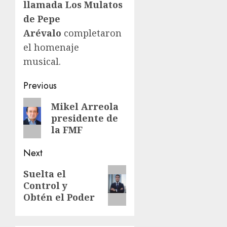
llamada Los Mulatos
de Pepe
Arévalo
completaron
el homenaje
musical.
Post
Previous
navigation
Previous
Mikel Arreola
presidente de
post:
la FMF
Next
Next
Suelta el
Control y
post:
Obtén el Poder