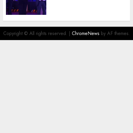
juristas del Colegio de
Abogados del Valle de México,
filial Ecatepec
AGOSTO 5, 2026
0
Copyright © All rights reserved.
|
ChromeNews
by AF themes.