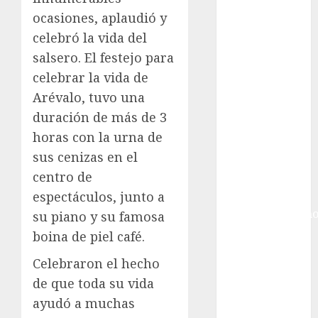
Gobierno de la
ocasiones, aplaudió y
Ciudad de
México
celebró la vida del
Golf
salsero. El festejo para
Golf
celebrar la vida de
Internacional
Arévalo, tuvo una
Hockey Sobre
duración de más de 3
Hielo
horas con la urna de
Indy Car
sus cenizas en el
Información
centro de
General
Juegos
espectáculos, junto a
Centroamericano
su piano y su famosa
y del Caribe
boina de piel café.
Juegos de
Celebraron el hecho
Invierno
de que toda su vida
Juegos
Olímpicos
ayudó a muchas