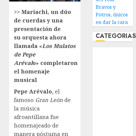
Bravos y
>> Mariachi, un dúo
Potros, únicos
de cuerdas y una
en dar la cara
presentación de
CATEGORIA
su orquesta ahora
llamada «
Los Mulatos
Abierto de
de Pepe
Acapulco
Aréval
o» completaron
Abierto de
el homenaje
Australia
musical
Abierto de
Francia
Pepe Arévalo
, el
Acuática
famoso
Gran León
de
Nelson Vargas
la música
Ajedrez
afroantillana fue
Alpinismo
homenajeado de
Amateur
manera póstuma en
Anuncio