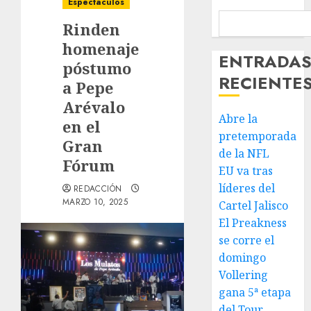
Espectáculos
Rinden
homenaje
ENTRADA
póstumo
RECIENTE
a Pepe
Arévalo
Abre la
en el
pretemporada
Gran
de la NFL
Fórum
EU va tras
líderes del
REDACCIÓN
MARZO 10, 2025
Cartel Jalisco
El Preakness
se corre el
domingo
Vollering
gana 5ª etapa
del Tour