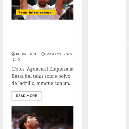
Hockey Sobre
Hielo
Tenis Internacional
Indy Car
Información
Se levanta el telón
General
en el Roland
Juegos
Centroamericano
Garros
y del Caribe
REDACCIÓN
MAYO 23, 2026
Juegos de
0
Invierno
(Fotos: Agencias) Empieza la
Juegos
fiesta del tenis sobre polvo
Olímpicos
de ladrillo, aunque con un...
Juegos
Olímpicos Los
READ MORE
Ángeles
Juegos
Paralímpicos
de Invierno