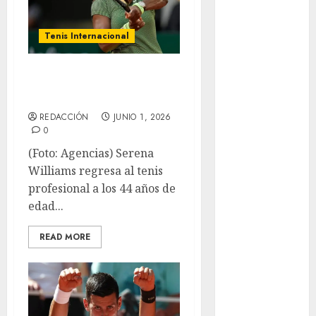
Futbol
Futbol
Americano
Tenis Internacional
Futbol
Americano
Serena Williams
Liga Mayor
regresa al tenis
Futbol
REDACCIÓN
JUNIO 1, 2026
Argentino
0
Futbol
(Foto: Agencias) Serena
Inglaterra
Williams regresa al tenis
Gimnasia
profesional a los 44 años de
Giro de Italia
edad...
Gobierno de la
Ciudad de
READ MORE
México
Golf
Golf
Internacional