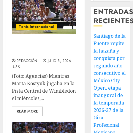
ENTRADA
RECIENTE
Tenis Internacional
Santiago de la
Kostyuk alarga su
Fuente repite
buena racha
la hazaña y
conquista por
REDACCIÓN
JULIO 8, 2026
segundo año
0
consecutivo el
(Foto: Agencias) Mientras
México City
Marta Kostyuk jugaba en la
Open, etapa
Pista Central de Wimbledon
inaugural de
el miércoles,...
la temporada
2026-27 de la
READ MORE
Gira
Profesional
Mexicana