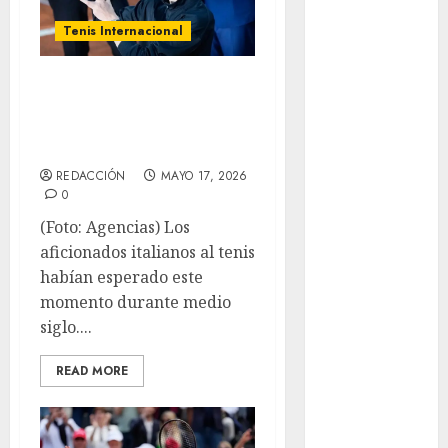
Clubes
Mundial
Tenis Internacional
Femenil
Sinner emula
Mundial Sub
20
hazaña de hace 50
Nacional
años
Natación
REDACCIÓN
MAYO 17, 2026
ONEFA
0
Pádel
(Foto: Agencias) Los
Pádel Femenil
aficionados italianos al tenis
Pole Dance
habían esperado este
Premier
momento durante medio
League
siglo....
Real Madrid
SALUD
READ MORE
Serie Mundial
Sub-20
Surf