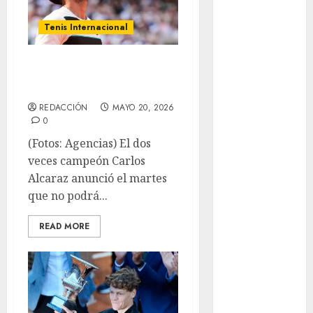
Leagues Cup
LFA
Tenis Internacional
Liga de
Naciones
Alcaraz no jugará
CONCACAF
en Wimbledon
Liga Europa
Liga Premier
REDACCIÓN
MAYO 20, 2026
0
Lucha Libre
Maratón
(Fotos: Agencias) El dos
Media
veces campeón Carlos
Maratón
Alcaraz anunció el martes
México Racing
que no podrá...
Cup
READ MORE
Motociclismo
Mundial 2026
Mundial de
Atletismo
Mundial de