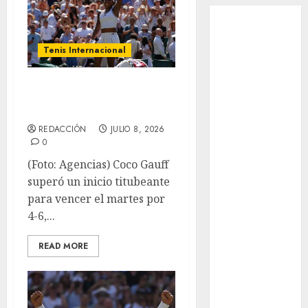
Abierto de
Acapulco
Abierto de
Tenis Internacional
Australia
Abierto de
Coco Gauff llega a
Francia
semifinales
Acuática
REDACCIÓN
JULIO 8, 2026
Nelson Vargas
0
Ajedrez
(Foto: Agencias) Coco Gauff
Alpinismo
superó un inicio titubeante
Amateur
para vencer el martes por
Anuncio
4-6,...
Atletismo
Automovilismo
READ MORE
Basquetbol
Colegial
Box
Boxing