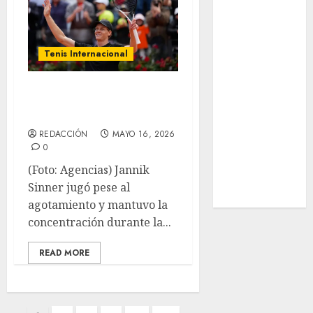
Taekwondo
Tecnología
Tenis
Tenis Internacional
Tiro con arco
Tour de
Jannik Sinner,
Francia
sigue imparable
Trucks México
Turismo
REDACCIÓN
MAYO 16, 2026
UEFA
0
Uncategorized
(Foto: Agencias) Jannik
Voleibol
Sinner jugó pese al
Wimbledon
agotamiento y mantuvo la
concentración durante la...
READ MORE