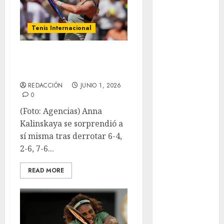
Derbi de
Kentucky
Tenis Internacional
Derby de
Kentucky
Kalinskaya, a los
Entrevista
cuartos de final
Exclusiva
REDACCIÓN
JUNIO 1, 2026
Espectáculos
0
Eurocopa
(Foto: Agencias) Anna
Femenil
Kalinskaya se sorprendió a
Federación
sí misma tras derrotar 6-4,
Mexicana de
2-6, 7-6...
Golf
FIFA
READ MORE
Fitness
Flag Football
FootGolf
Fórmula Uno