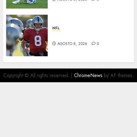
NFL
Suspenden a Cousins y Crosby
AGOSTO 8, 2026
0
Copyright © All rights reserved.
|
ChromeNews
by AF themes.