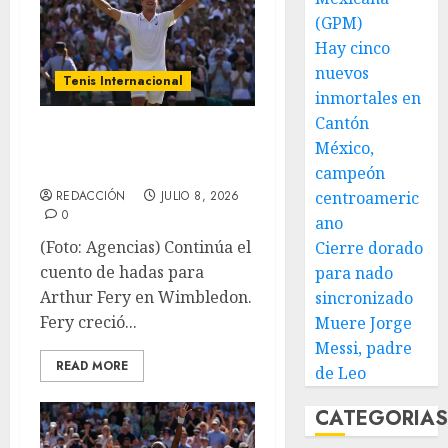
(GPM)
Hay cinco
nuevos
Tenis Internacional
inmortales en
Cantón
Mantiene Fery su
México,
cuento de hadas
campeón
centroameric
REDACCIÓN
JULIO 8, 2026
0
ano
(Foto: Agencias) Continúa el
Cierre dorado
cuento de hadas para
para nado
Arthur Fery en Wimbledon.
sincronizado
Fery creció...
Muere Jorge
Messi, padre
READ MORE
de Leo
CATEGORIA