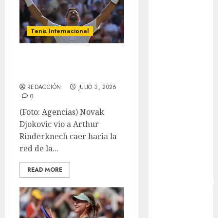
Bundesliga
Charrería
Tenis Internacional
Ciclismo
Cine
Djokovic igualó
Columna
marca de Federer
Combates
Comida
REDACCIÓN
JULIO 3, 2026
CONADE
0
Copa Africana
(Foto: Agencias) Novak
de Naciones
Djokovic vio a Arthur
Copa América
Rinderknech caer hacia la
Femenina
red de la...
Copa Davis
Copa
READ MORE
Intercontinental
FIFA
Copa Oro
Cultura