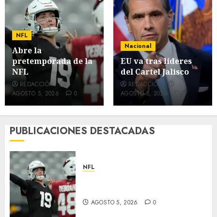
NFL
Nacional
Abre la
pretemporada de la
EU va tras líderes
NFL
del Cartel Jalisco
REDACCIÓN
REDACCIÓN
AGOSTO 5, 2026
0
AGOSTO 5, 2026
0
PUBLICACIONES DESTACADAS
NFL
Abre la pretemporada de la
NFL
AGOSTO 5, 2026
0