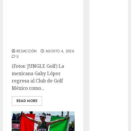
Motociclismo
ARRANCA LA
Mundial 2026
SEGUNDA
Mundial de
Atletismo
EDICIÓN DEL
Mundial de
GABY LÓPEZ
Clubes
OPEN
Mundial
Femenil
REDACCIÓN
AGOSTO 4, 2026
0
Mundial Sub
(Fotos: JUNGLE Golf) La
20
mexicana Gaby López
Nacional
regresa al Club de Golf
Natación
México como...
ONEFA
Pádel
READ MORE
Pádel Femenil
Pole Dance
Premier
League