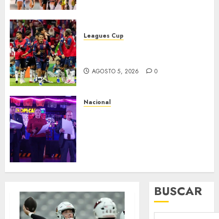
Leagues Cup
Bravos y Potros, únicos en dar
la cara
AGOSTO 5, 2026
0
Nacional
Segunda entrega del Iuris
Dicto 2026 reconoce la
trayectoria de destacados
juristas del Colegio de
Abogados del Valle de México,
filial Ecatepec
AGOSTO 5, 2026
0
BUSCAR