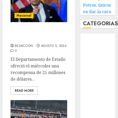
Potros, únicos
en dar la cara
Nacional
CATEGORIA
EU va tras líderes
Abierto de
del Cartel Jalisco
Acapulco
REDACCIÓN
AGOSTO 5, 2026
Abierto de
0
Australia
El Departamento de Estado
Abierto de
ofreció el miércoles una
Francia
recompensa de 25 millones
Acuática
de dólares...
Nelson Vargas
Ajedrez
READ MORE
Alpinismo
Amateur
Anuncio
Atletismo