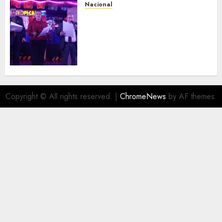
Nacional
Segunda entrega del Iuris
Dicto 2026 reconoce la
trayectoria de destacados
juristas del Colegio de
Abogados del Valle de México,
filial Ecatepec
AGOSTO 5, 2026
0
Copyright © All rights reserved.
|
ChromeNews
by AF themes.