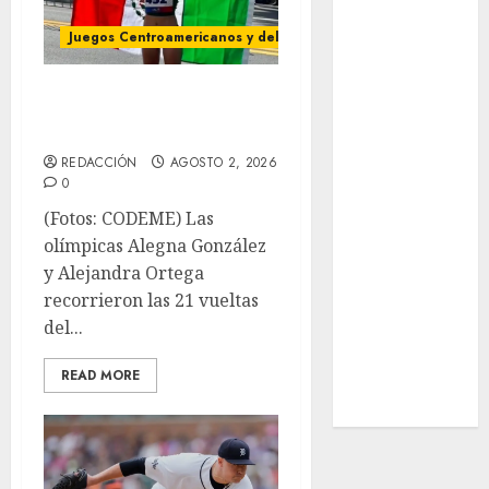
Real Madrid
SALUD
Juegos Centroamericanos y del Caribe
Serie Mundial
Surf
González y Ortiz,
Taekwondo
monarcas en JDCC
Tecnología
REDACCIÓN
AGOSTO 2, 2026
Tenis
0
Tiro con arco
(Fotos: CODEME) Las
Tour de
olímpicas Alegna González
Francia
y Alejandra Ortega
Trucks México
recorrieron las 21 vueltas
Turismo
del...
UEFA
Uncategorized
READ MORE
Voleibol
Wimbledon