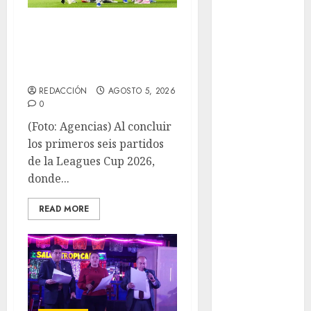
Fitness
Bravos y Potros,
Flag Football
únicos en dar la
FootGolf
Fórmula Uno
cara
Futbol
REDACCIÓN
AGOSTO 5, 2026
Futbol
0
Americano
(Foto: Agencias) Al concluir
Futbol
los primeros seis partidos
Americano
de la Leagues Cup 2026,
Liga Mayor
donde...
Futbol
Argentino
READ MORE
Futbol
Inglaterra
Gimnasia
Giro de Italia
Gobierno de la
Ciudad de