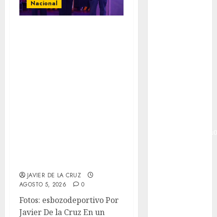
Nacional
México
Golf
Segunda entrega
Golf
del Iuris Dicto
Internacional
2026 reconoce la
Hockey Sobre
Hielo
trayectoria de
Indy Car
destacados
Información
juristas del
General
Colegio de
Juegos
Abogados del Valle
Centroamericano
y del Caribe
de México, filial
Juegos de
Ecatepec
Invierno
JAVIER DE LA CRUZ
Juegos
AGOSTO 5, 2026
0
Olímpicos
Fotos: esbozodeportivo Por
Juegos
Javier De la Cruz En un
Olímpicos Los