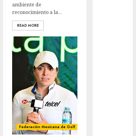
ambiente de
Ángeles
reconocimiento a la...
Juegos
Paralímpicos
READ MORE
de Invierno
Leagues Cup
LFA
Liga de
Naciones
CONCACAF
Liga Europa
Liga Premier
Lucha Libre
Maratón
Media
Maratón
México Racing
Federación Mexicana de Golf
Cup