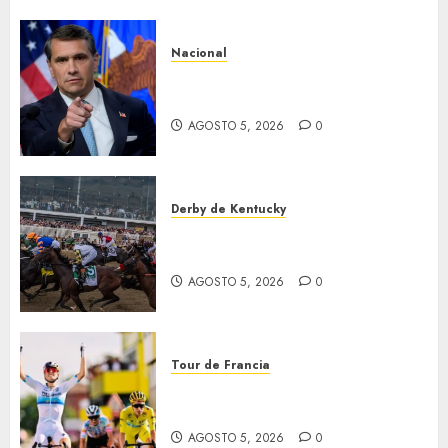
Nacional
EU va tras líderes del Cartel
Jalisco
AGOSTO 5, 2026
0
Derby de Kentucky
El Preakness se corre el
domingo
AGOSTO 5, 2026
0
Tour de Francia
Vollering gana 5ª etapa del
Tour
AGOSTO 5, 2026
0