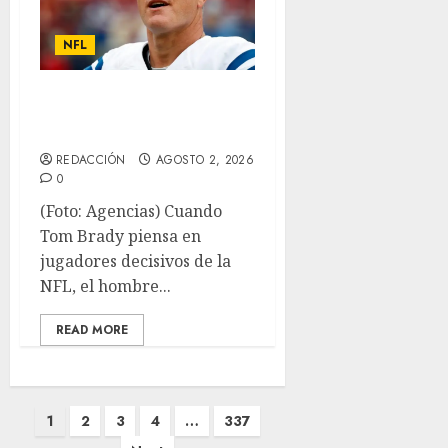
NFL
Adam Vinatieri, es
inmortal
REDACCIÓN
AGOSTO 2, 2026
0
(Foto: Agencias) Cuando
Tom Brady piensa en
jugadores decisivos de la
NFL, el hombre...
READ MORE
Paginación
1
2
3
4
…
337