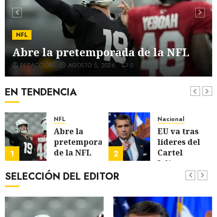
NFL
Abre la pretemporada de la NFL
REDACCIÓN
AGOSTO 5, 2026
0
EN TENDENCIA
cana de Golf
NFL
Nacional
Abre la
EU va tras
pretemporada
líderes del
de la NFL
Cartel
1
2
Jalisco
SELECCIÓN DEL EDITOR
AGOSTO 5, 2026
0
AGOSTO 5, 2026
0