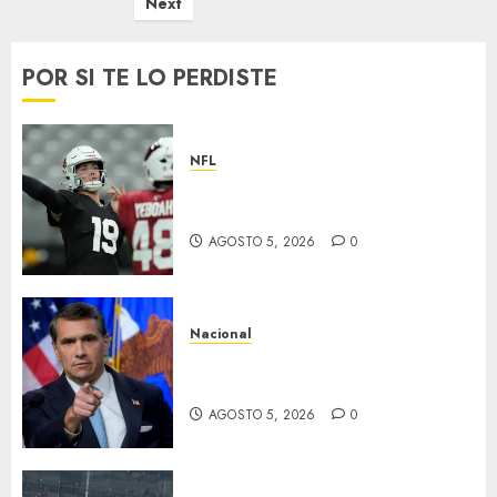
de
Next
entradas
POR SI TE LO PERDISTE
NFL
Abre la pretemporada de la
NFL
AGOSTO 5, 2026
0
Nacional
EU va tras líderes del Cartel
Jalisco
AGOSTO 5, 2026
0