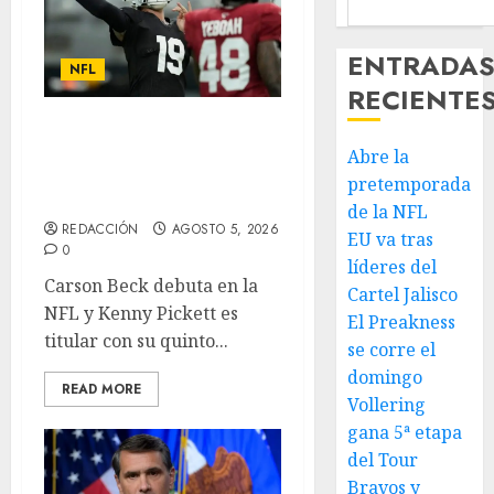
ENTRADA
NFL
RECIENTE
Abre la
Abre la
pretemporada de
pretemporada
la NFL
de la NFL
REDACCIÓN
AGOSTO 5, 2026
EU va tras
0
líderes del
Carson Beck debuta en la
Cartel Jalisco
NFL y Kenny Pickett es
El Preakness
titular con su quinto...
se corre el
domingo
READ MORE
Vollering
gana 5ª etapa
del Tour
Bravos y