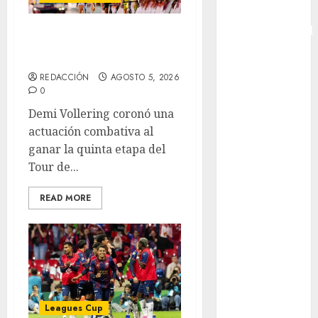
Copa
Intercontinental
Vollering gana 5ª
FIFA
etapa del Tour
Copa Oro
REDACCIÓN
AGOSTO 5, 2026
Cultura
0
Derbi de
Demi Vollering coronó una
Kentucky
actuación combativa al
Derby de
ganar la quinta etapa del
Kentucky
Tour de...
Entrevista
Exclusiva
READ MORE
Espectáculos
Eurocopa
Femenil
Federación
Mexicana de
Golf
Leagues Cup
FIFA