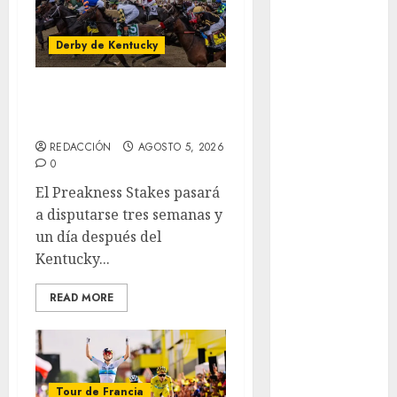
Automovilismo
Basquetbol
Derby de Kentucky
Colegial
Box
El Preakness se
Boxing
corre el domingo
Bundesliga
Charrería
REDACCIÓN
AGOSTO 5, 2026
0
Ciclismo
Cine
El Preakness Stakes pasará
Columna
a disputarse tres semanas y
Combates
un día después del
Comida
Kentucky...
CONADE
READ MORE
Copa Africana
de Naciones
Copa América
Femenina
Copa Davis
Tour de Francia