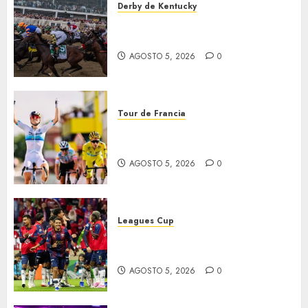
Derby de Kentucky
El Preakness se corre el
domingo
AGOSTO 5, 2026
0
Tour de Francia
Vollering gana 5ª etapa del
Tour
AGOSTO 5, 2026
0
Leagues Cup
Bravos y Potros, únicos en dar
la cara
AGOSTO 5, 2026
0