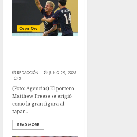
Copa Oro
En penales, EU
elimina a Costa
Rica
REDACCIÓN
JUNIO 29, 2025
0
(Foto: Agencias) El portero
Matthew Freese se erigió
como la gran figura al
tapar...
READ MORE