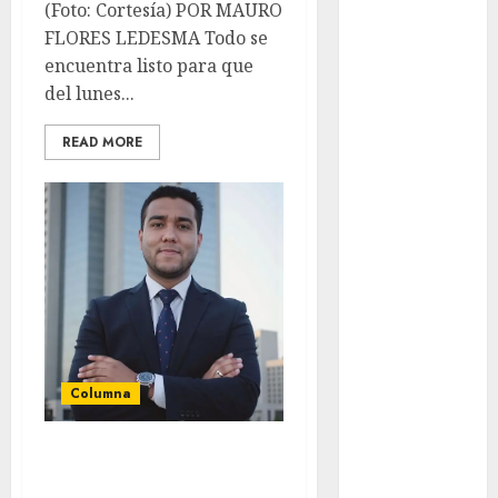
(Foto: Cortesía) POR MAURO
Flag Football
FLORES LEDESMA Todo se
FootGolf
encuentra listo para que
Fórmula Uno
del lunes...
Futbol
Futbol
READ MORE
Americano
Futbol
Americano
Liga Mayor
Futbol
Argentino
Futbol
Inglaterra
Gimnasia
Columna
Giro de Italia
Gobierno de la
El trabajo remoto
Ciudad de
transfronterizo: