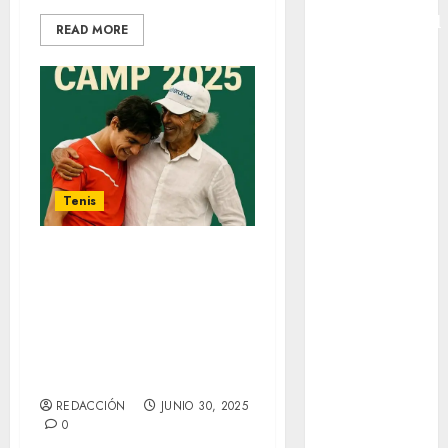
Intercontinental
READ MORE
FIFA
Copa Oro
Cultura
Derbi de
Kentucky
Derby de
Kentucky
Tenis
Entrevista
Exclusiva
Todo listo para el
Espectáculos
Campamento de
Eurocopa
Verano, con Guy
Femenil
Fritz, en Las
Federación
Hadas By Brisas
Mexicana de
Golf
REDACCIÓN
JUNIO 30, 2025
FIFA
0
Fitness