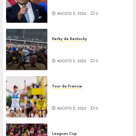
Jalisco
AGOSTO 5, 2026
0
Derby de Kentucky
El Preakness se corre el
domingo
AGOSTO 5, 2026
0
Tour de Francia
Vollering gana 5ª etapa del
Tour
AGOSTO 5, 2026
0
Leagues Cup