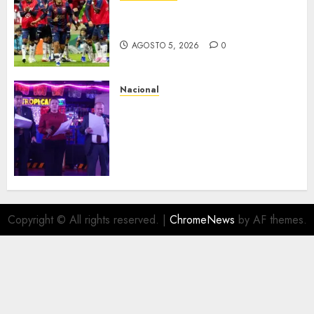
Bravos y Potros, únicos en dar
la cara
AGOSTO 5, 2026
0
Nacional
Segunda entrega del Iuris
Dicto 2026 reconoce la
trayectoria de destacados
juristas del Colegio de
Abogados del Valle de México,
filial Ecatepec
AGOSTO 5, 2026
0
Copyright © All rights reserved.
|
ChromeNews
by AF themes.