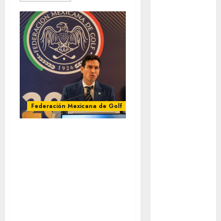
Mundial 2026
Mundial de
Atletismo
Mundial de
Clubes
Mundial
Femenil
Mundial Sub
20
Federación Mexicana de Golf
Nacional
Natación
Andrés Jurado
ONEFA
Rivera Torres,
Pádel
presidente de la
Pádel Femenil
Pole Dance
Federación
Premier
Mexicana de Golf
League
para el periodo
Real Madrid