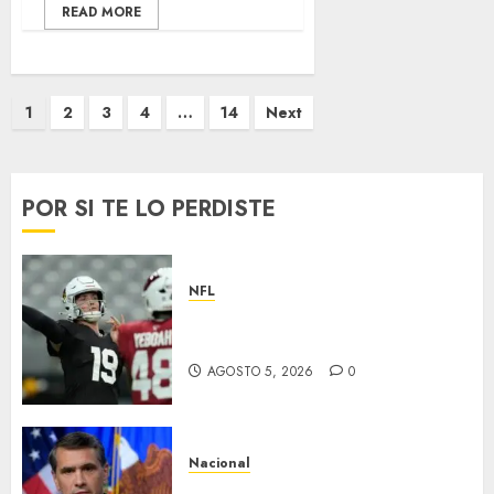
READ MORE
Paginación
1
2
3
4
…
14
Next
de
entradas
POR SI TE LO PERDISTE
NFL
Abre la pretemporada de la
NFL
AGOSTO 5, 2026
0
Nacional
EU va tras líderes del Cartel