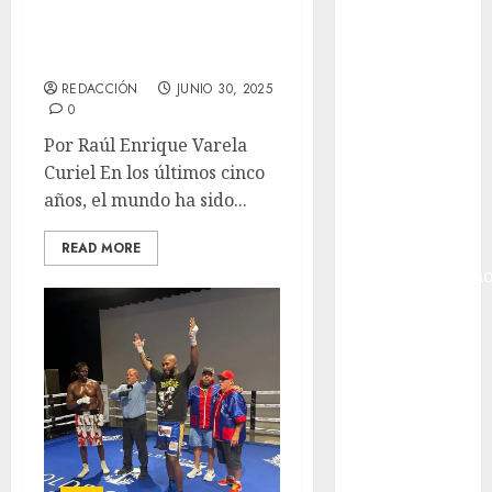
México
la ola que México
Golf
aún no surfea
Golf
Internacional
REDACCIÓN
JUNIO 30, 2025
Hockey Sobre
0
Hielo
Por Raúl Enrique Varela
Indy Car
Curiel En los últimos cinco
Información
años, el mundo ha sido...
General
Juegos
READ MORE
Centroamericano
y del Caribe
Juegos de
Invierno
Juegos
Olímpicos
Juegos
Olímpicos Los