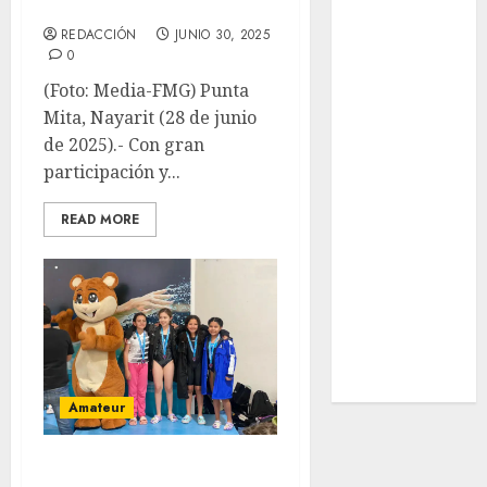
2025-2029
SALUD
Serie Mundial
REDACCIÓN
JUNIO 30, 2025
0
Surf
Taekwondo
(Foto: Media-FMG) Punta
Tecnología
Mita, Nayarit (28 de junio
Tenis
de 2025).- Con gran
Tiro con arco
participación y...
Tour de
READ MORE
Francia
Trucks México
Turismo
UEFA
Uncategorized
Voleibol
Wimbledon
Amateur
Anv Y Nvff Viven