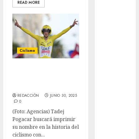
READ MORE
Basquetbol
Colegial
Box
Boxing
Bundesliga
Charrería
Ciclismo
Ciclismo
Cine
Pogacar va por su
Columna
cuarto título en el
Combates
Comida
Tour galo
CONADE
REDACCIÓN
JUNIO 30, 2025
Copa Africana
0
de Naciones
(Foto: Agencias) Tadej
Copa América
Pogacar buscará imprimir
Femenina
su nombre en la historia del
Copa Davis
ciclismo con...
Copa