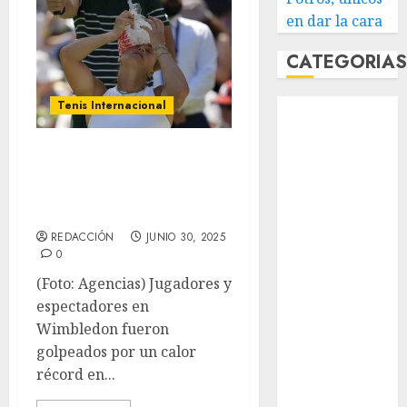
en dar la cara
CATEGORIA
Abierto de
Tenis Internacional
Acapulco
Temperaturas
Abierto de
Australia
récord al inicio de
Abierto de
Wimbledon
Francia
REDACCIÓN
JUNIO 30, 2025
Acuática
0
Nelson Vargas
(Foto: Agencias) Jugadores y
Ajedrez
espectadores en
Alpinismo
Wimbledon fueron
Amateur
golpeados por un calor
Anuncio
récord en...
Atletismo
Automovilismo