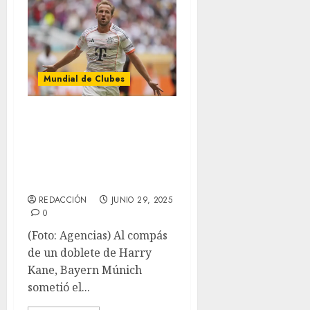
Mundial de Clubes
Bayern Múnichs
está en octavos de
final en el
Mundial de Clubes
REDACCIÓN
JUNIO 29, 2025
0
(Foto: Agencias) Al compás
de un doblete de Harry
Kane, Bayern Múnich
sometió el...