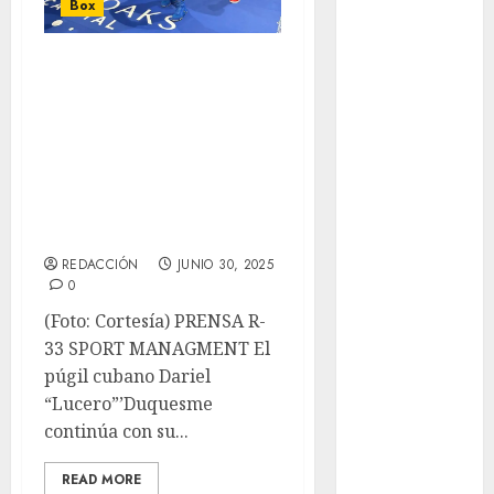
Ángeles
Box
Juegos
Paralímpicos
Dariel “Lucero”
de Invierno
Duquesne, En Plan
Leagues Cup
Intratable,
LFA
Noqueó En Dos
Liga de
Rounds A
Naciones
CONCACAF
Theodore Morse
Liga Europa
REDACCIÓN
JUNIO 30, 2025
Liga Premier
0
Lucha Libre
(Foto: Cortesía) PRENSA R-
Maratón
33 SPORT MANAGMENT El
Media
púgil cubano Dariel
Maratón
“Lucero”’Duquesme
México Racing
continúa con su...
Cup
Motociclismo
READ MORE