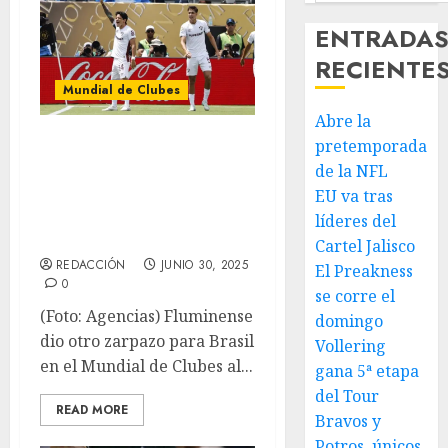
ENTRADA
RECIENTE
Mundial de Clubes
Abre la
Fluminense
pretemporada
elimina al Inter
de la NFL
EU va tras
de Milán del
líderes del
Mundial de Clubes
Cartel Jalisco
REDACCIÓN
JUNIO 30, 2025
El Preakness
0
se corre el
(Foto: Agencias) Fluminense
domingo
dio otro zarpazo para Brasil
Vollering
en el Mundial de Clubes al...
gana 5ª etapa
del Tour
READ MORE
Bravos y
Potros, únicos