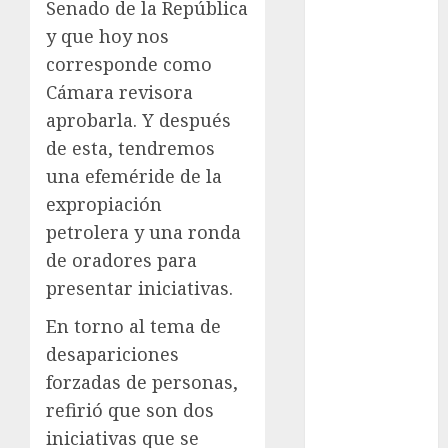
Senado de la República
Anuncio
y que hoy nos
Atletismo
corresponde como
Automovilismo
Cámara revisora
Basquetbol
aprobarla. Y después
Colegial
Box
de esta, tendremos
Boxing
una efeméride de la
Bundesliga
expropiación
Charrería
petrolera y una ronda
Ciclismo
de oradores para
Cine
presentar iniciativas.
Columna
Combates
En torno al tema de
Comida
desapariciones
CONADE
forzadas de personas,
Copa Africana
refirió que son dos
de Naciones
iniciativas que se
Copa América