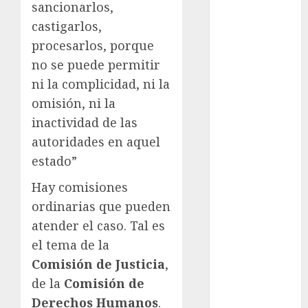
Olímpicos
sancionarlos,
Juegos
castigarlos,
Olímpicos Los
procesarlos, porque
Ángeles
no se puede permitir
Juegos
ni la complicidad, ni la
Paralímpicos
omisión, ni la
de Invierno
inactividad de las
Leagues Cup
LFA
autoridades en aquel
Liga de
estado”
Naciones
Hay comisiones
CONCACAF
ordinarias que pueden
Liga Europa
atender el caso. Tal es
Liga Premier
Lucha Libre
el tema de la
Maratón
Comisión de Justicia
,
Media
de la
Comisión de
Maratón
Derechos Humanos
.