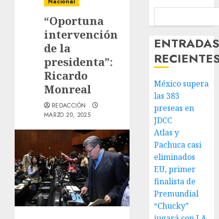
Nacional
“Oportuna
intervención
ENTRADA
de la
RECIENTE
presidenta”:
Ricardo
México supera
Monreal
las 383
REDACCIÓN
preseas en
MARZO 20, 2025
JDCC
Atlas y
Pachuca casi
eliminados
EU, primer
finalista de
Premundial
“Chucky”
jugará con LA