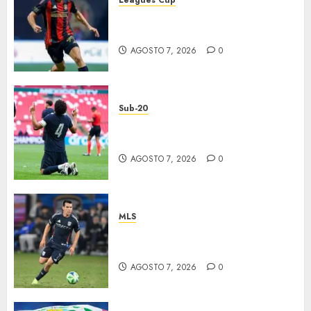
Atlas y Pachuca casi
eliminados
AGOSTO 7, 2026
0
Sub-20
EU, primer finalista de
Premundial
AGOSTO 7, 2026
0
MLS
“Chucky” jugará con LA
Galaxy
AGOSTO 7, 2026
0