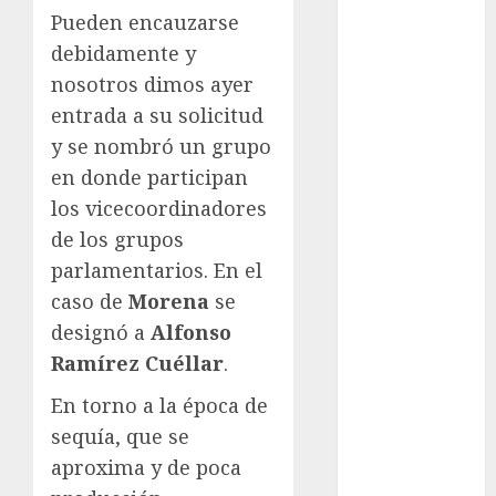
México Racing
Pueden encauzarse
Cup
debidamente y
Motociclismo
nosotros dimos ayer
Mundial 2026
entrada a su solicitud
Mundial de
Atletismo
y se nombró un grupo
Mundial de
en donde participan
Clubes
los vicecoordinadores
Mundial
de los grupos
Femenil
parlamentarios. En el
Mundial Sub
caso de
Morena
se
20
designó a
Alfonso
Nacional
Ramírez Cuéllar
.
Natación
ONEFA
En torno a la época de
Pádel
sequía, que se
Pádel Femenil
aproxima y de poca
Pole Dance