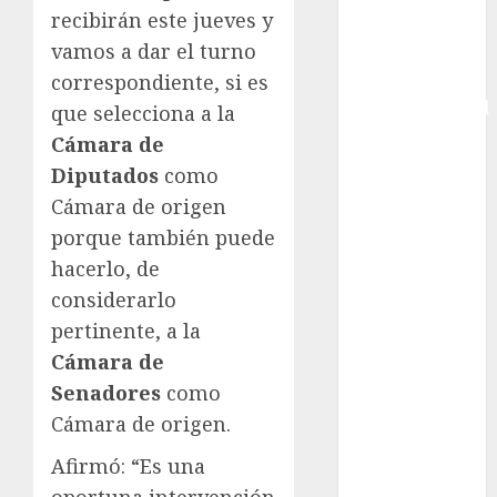
recibirán este jueves y
Femenina
vamos a dar el turno
Copa Davis
Copa
correspondiente, si es
Intercontinental
que selecciona a la
FIFA
Cámara de
Copa Oro
Diputados
como
Cultura
Cámara de origen
Derbi de
porque también puede
Kentucky
hacerlo, de
Derby de
considerarlo
Kentucky
pertinente, a la
Entrevista
Exclusiva
Cámara de
Espectáculos
Senadores
como
Eurocopa
Cámara de origen.
Femenil
Afirmó: “Es una
Federación
oportuna intervención
Mexicana de