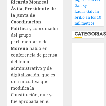
Ricardo Monreal
Galaxy
Ávila
,
Presidente de
Laura Galván
la Junta de
brilló en los 10
Coordinación
mil metros
Política
y coordinador
CATEGORIA
del grupo
parlamentario de
Abierto de
Morena
habló en
Acapulco
conferencia de prensa
Abierto de
del tema
Australia
administrativo y de
Abierto de
digitalización, que es
Francia
una iniciativa que
Acuática
Nelson Vargas
modifica la
Ajedrez
Constitución, que ya
Alpinismo
fue aprobada en el
Amateur