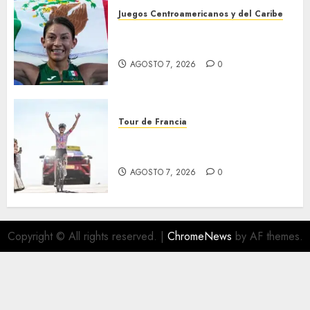
Juegos Centroamericanos y del Caribe
Laura Galván brilló en los 10
mil metros
AGOSTO 7, 2026
0
Tour de Francia
Phinney, nueva líder en el
Tour
AGOSTO 7, 2026
0
Copyright © All rights reserved.
|
ChromeNews
by AF themes.