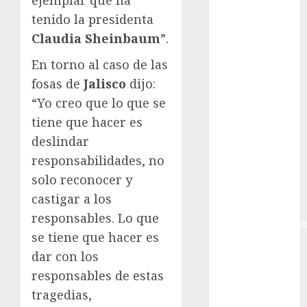
Giro de Italia
Gobierno de la
tenido la presidenta
Ciudad de
Claudia Sheinbaum
”.
México
En torno al caso de las
Golf
fosas de
Jalisco
dijo:
Golf
“Yo creo que lo que se
Internacional
Hockey Sobre
tiene que hacer es
Hielo
deslindar
Indy Car
responsabilidades, no
Información
solo reconocer y
General
castigar a los
Juegos
responsables. Lo que
Centroamericano
se tiene que hacer es
y del Caribe
dar con los
Juegos de
responsables de estas
Invierno
Juegos
tragedias,