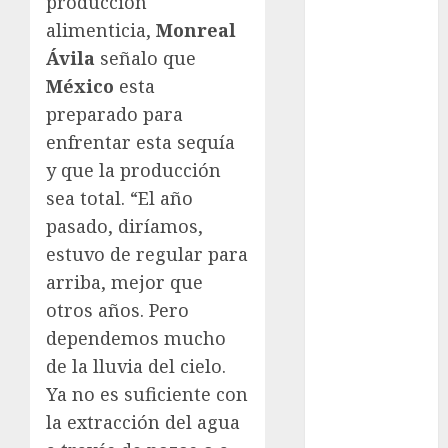
producción
Premier
alimenticia,
Monreal
League
Ávila
señalo que
Real Madrid
SALUD
México
esta
Serie Mundial
preparado para
Sub-20
enfrentar esta sequía
Surf
y que la producción
Taekwondo
sea total. “El año
Tecnología
pasado, diríamos,
Tenis
estuvo de regular para
Tiro con arco
arriba, mejor que
Tour de
Francia
otros años. Pero
Trucks México
dependemos mucho
Turismo
de la lluvia del cielo.
UEFA
Ya no es suficiente con
Uncategorized
la extracción del agua
Voleibol