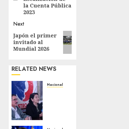
la Cuenta Pública
2023
Next
Next
Japón el primer
invitado al
post:
Mundial 2026
RELATED NEWS
Nacional
Antorcha
Campesina
anuncia
la
“Semana
de