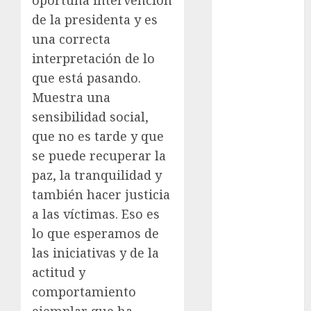
Golf
de la presidenta y es
FIFA
una correcta
Fitness
interpretación de lo
Flag Football
que está pasando.
FootGolf
Muestra una
Fórmula Uno
sensibilidad social,
Futbol
que no es tarde y que
Futbol
se puede recuperar la
Americano
Futbol
paz, la tranquilidad y
Americano
también hacer justicia
Liga Mayor
a las víctimas. Eso es
Futbol
lo que esperamos de
Argentino
las iniciativas y de la
Futbol
actitud y
Inglaterra
comportamiento
Gimnasia
ejemplar que ha