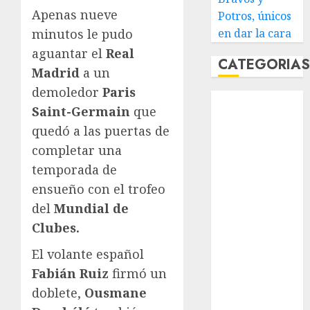
Apenas nueve
Potros, únicos
minutos le pudo
en dar la cara
aguantar el
Real
CATEGORIA
Madrid
a un
demoledor
Paris
Abierto de
Saint-Germain
que
Acapulco
quedó a las puertas de
Abierto de
completar una
Australia
Abierto de
temporada de
Francia
ensueño con el trofeo
Acuática
del
Mundial de
Nelson Vargas
Clubes.
Ajedrez
El volante español
Alpinismo
Amateur
Fabián Ruiz
firmó un
Anuncio
doblete,
Ousmane
Atletismo