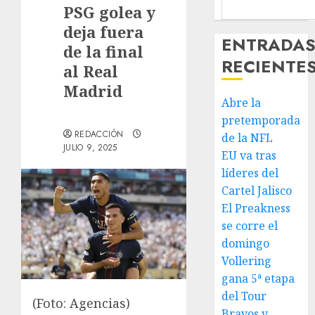
PSG golea y
deja fuera
ENTRADA
de la final
RECIENTE
al Real
Madrid
Abre la
pretemporada
REDACCIÓN
de la NFL
JULIO 9, 2025
EU va tras
líderes del
Cartel Jalisco
El Preakness
se corre el
domingo
Vollering
gana 5ª etapa
del Tour
(Foto: Agencias)
Bravos y