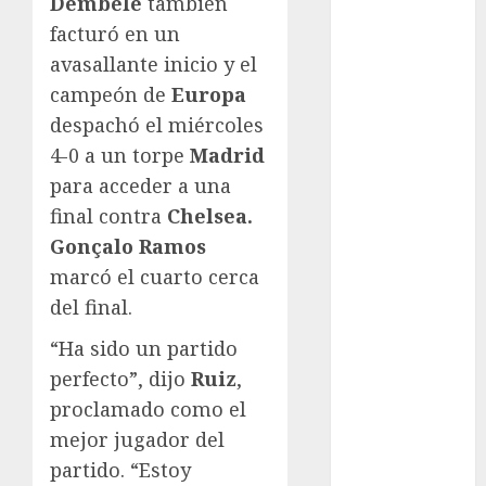
Dembélé
también
Automovilismo
facturó en un
Basquetbol
avasallante inicio y el
Colegial
campeón de
Europa
Box
despachó el miércoles
Boxing
4-0 a un torpe
Madrid
Bundesliga
para acceder a una
Charrería
Ciclismo
final contra
Chelsea.
Cine
Gonçalo Ramos
Columna
marcó el cuarto cerca
Combates
del final.
Comida
“Ha sido un partido
CONADE
Copa Africana
perfecto”, dijo
Ruiz
,
de Naciones
proclamado como el
Copa América
mejor jugador del
Femenina
partido. “Estoy
Copa Davis