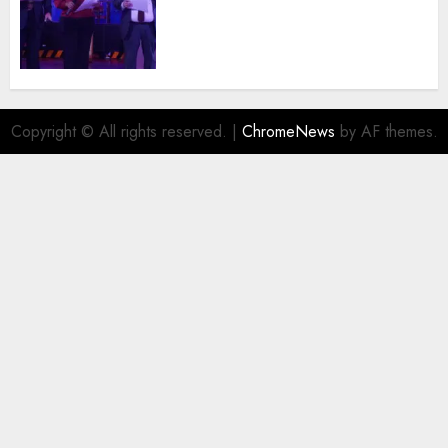
trayectoria de destacados
juristas del Colegio de
Abogados del Valle de México,
filial Ecatepec
AGOSTO 5, 2026
0
Copyright © All rights reserved.
|
ChromeNews
by AF themes.