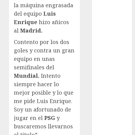
Motociclismo
la máquina engrasada
Mundial 2026
del equipo
Luis
Mundial de
Enrique
hizo añicos
Atletismo
al
Madrid.
Mundial de
Clubes
Contento por los dos
Mundial
goles y contra un gran
Femenil
equipo en unas
Mundial Sub
semifinales del
20
Mundial.
Intento
Nacional
siempre hacer lo
Natación
ONEFA
mejor posible y lo que
Pádel
me pide Luis Enrique.
Pádel Femenil
Soy un afortunado de
Pole Dance
jugar en el
PSG
y
Premier
buscaremos llevarnos
League
el título”.