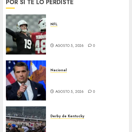
POR SI TE LO PERDISTE
NFL
Abre la pretemporada de la
NFL
AGOSTO 5, 2026
0
Nacional
EU va tras líderes del Cartel
Jalisco
AGOSTO 5, 2026
0
Derby de Kentucky
El Preakness se corre el
domingo