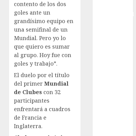
contento de los dos
Copa
goles ante un
Intercontinental
grandísimo equipo en
FIFA
una semifinal de un
Copa Oro
Cultura
Mundial. Pero yo lo
Derbi de
que quiero es sumar
Kentucky
al grupo. Hoy fue con
Derby de
goles y trabajo”.
Kentucky
El duelo por el título
Entrevista
Exclusiva
del primer
Mundial
Espectáculos
de Clubes
con 32
Eurocopa
participantes
Femenil
enfrentará a cuadros
Federación
de Francia e
Mexicana de
Inglaterra.
Golf
FIFA