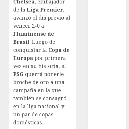
Chelsea,
embajador
Fitness
de la
Liga Premier
,
Flag Football
avanzó el día previo al
FootGolf
vencer 2-0 a
Fórmula Uno
Fluminense de
Futbol
Brasil
. Luego de
Futbol
conquistar la
Copa de
Americano
Futbol
Europa
por primera
Americano
vez en su historia, el
Liga Mayor
PSG
querrá ponerle
Futbol
broche de oro a una
Argentino
campaña en la que
Futbol
también se consagró
Inglaterra
en la liga nacional y
Gimnasia
un par de copas
Giro de Italia
domésticas.
Gobierno de la