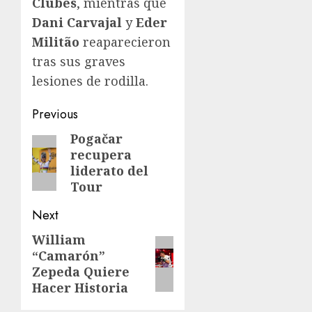
Clubes
, mientras que
Dani Carvajal
y
Eder
Militão
reaparecieron
tras sus graves
lesiones de rodilla.
Post
Previous
navigation
Pogačar
Previous
recupera
post:
liderato del
Tour
Next
William
Next
“Camarón”
post:
Zepeda Quiere
Hacer Historia