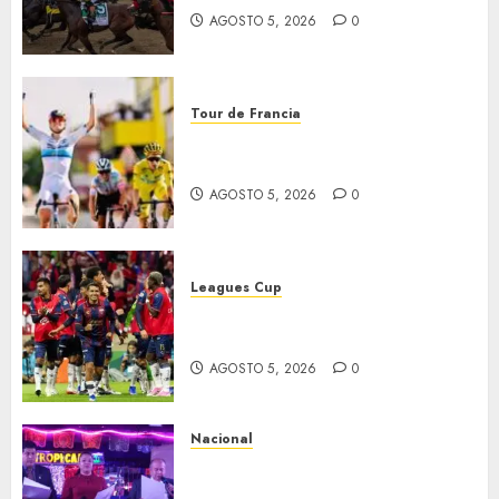
AGOSTO 5, 2026
0
Tour de Francia
Vollering gana 5ª etapa del
Tour
AGOSTO 5, 2026
0
Leagues Cup
Bravos y Potros, únicos en dar
la cara
AGOSTO 5, 2026
0
Nacional
Segunda entrega del Iuris
Dicto 2026 reconoce la