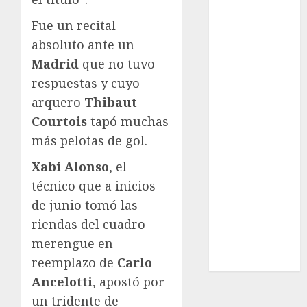
Real Madrid
SALUD
Fue un recital
Serie Mundial
absoluto ante un
Surf
Madrid
que no tuvo
Taekwondo
respuestas y cuyo
Tecnología
arquero
Thibaut
Tenis
Courtois
tapó muchas
Tiro con arco
más pelotas de gol.
Tour de
Francia
Xabi Alonso
, el
Trucks México
técnico que a inicios
Turismo
de junio tomó las
UEFA
riendas del cuadro
Uncategorized
merengue en
Voleibol
reemplazo de
Carlo
Wimbledon
Ancelotti
, apostó por
un tridente de