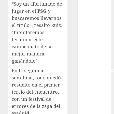
Ciudad de
“Soy un afortunado de
México
jugar en el
PSG
y
Golf
buscaremos llevarnos
Golf
el título”, resaltó Ruiz.
Internacional
“Intentaremos
Hockey Sobre
Hielo
terminar este
Indy Car
campeonato de la
Información
mejor manera,
General
ganándolo”.
Juegos
En la segunda
Centroamericano
y del Caribe
semifinal, todo quedó
Juegos de
resuelto en el primer
Invierno
tercio del encuentro,
Juegos
con un festival de
Olímpicos
errores de la zaga del
Juegos
Madrid.