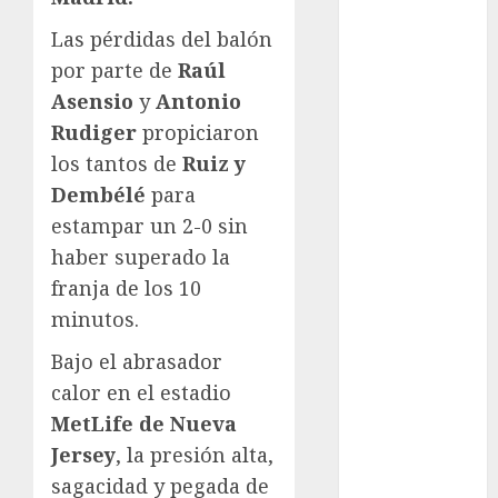
Olímpicos Los
Ángeles
Las pérdidas del balón
Juegos
por parte de
Raúl
Paralímpicos
Asensio
y
Antonio
de Invierno
Rudiger
propiciaron
Leagues Cup
los tantos de
Ruiz y
LFA
Dembélé
para
Liga de
estampar un 2-0 sin
Naciones
CONCACAF
haber superado la
Liga Europa
franja de los 10
Liga Premier
minutos.
Lucha Libre
Bajo el abrasador
Maratón
calor en el estadio
Media
Maratón
MetLife de Nueva
México Racing
Jersey
, la presión alta,
Cup
sagacidad y pegada de