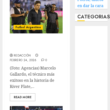
en dar la cara
CATEGORIA
Futbol Argentino
Abierto de
Acapulco
Gallardo se va del
Abierto de
River Plate
Australia
Abierto de
REDACCIÓN
Francia
FEBRERO 24, 2026
0
Acuática
(Foto: Agencias) Marcelo
Nelson Vargas
Gallardo, el técnico más
Ajedrez
exitoso en la historia de
Alpinismo
River Plate,...
Amateur
Anuncio
READ MORE
Atletismo
Automovilismo