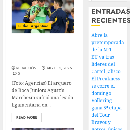
ENTRADA
RECIENTE
Futbol Argentino
Abre la
Boca pierde a su
pretemporada
arquero
de la NFL
EU va tras
Marchesín
líderes del
REDACCIÓN
ABRIL 15, 2026
Cartel Jalisco
0
El Preakness
(Foto: Agencias) El arquero
se corre el
de Boca Juniors Agustín
domingo
Marchesín sufrió una lesión
Vollering
ligamentaria en...
gana 5ª etapa
del Tour
READ MORE
Bravos y
Potros, únicos