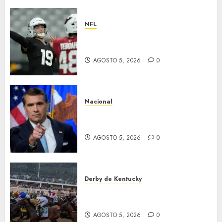
NFL
Abre la pretemporada de la
NFL
AGOSTO 5, 2026
0
Nacional
EU va tras líderes del Cartel
Jalisco
AGOSTO 5, 2026
0
Derby de Kentucky
El Preakness se corre el
domingo
AGOSTO 5, 2026
0