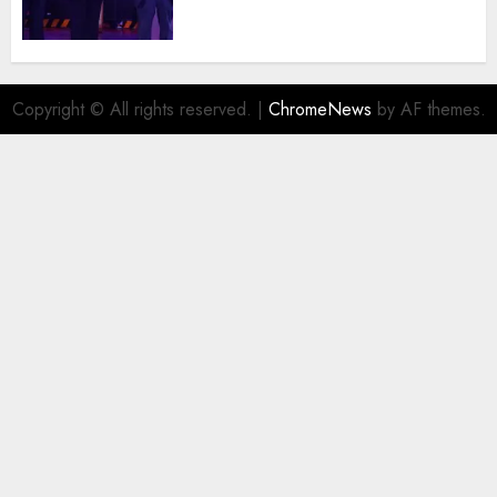
juristas del Colegio de
Abogados del Valle de México,
filial Ecatepec
AGOSTO 5, 2026
0
Copyright © All rights reserved.
|
ChromeNews
by AF themes.