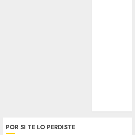
SALUD
Serie Mundial
Surf
Taekwondo
Tecnología
Tenis
Tiro con arco
Tour de
Francia
Trucks México
Turismo
UEFA
Uncategorized
Voleibol
Wimbledon
POR SI TE LO PERDISTE