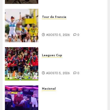
Tour de Francia
Vollering gana 5ª etapa del
Tour
AGOSTO 5, 2026
0
Leagues Cup
Bravos y Potros, únicos en dar
la cara
AGOSTO 5, 2026
0
Nacional
Segunda entrega del Iuris
Dicto 2026 reconoce la
trayectoria de destacados