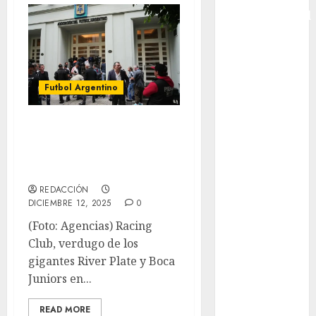
Intercontinental
FIFA
Copa Oro
Cultura
Derbi de
Futbol Argentino
Kentucky
Derby de
Racing-
Kentucky
Estudiantes, por el
Entrevista
título
Exclusiva
REDACCIÓN
Espectáculos
DICIEMBRE 12, 2025
0
Eurocopa
(Foto: Agencias) Racing
Femenil
Club, verdugo de los
Federación
gigantes River Plate y Boca
Mexicana de
Juniors en...
Golf
FIFA
READ MORE
Fitness