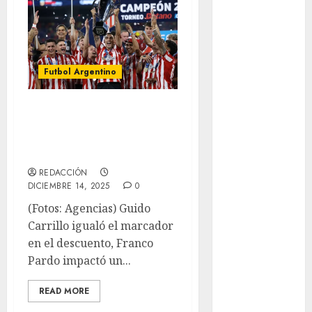
Basquetbol
Colegial
Box
Boxing
Futbol Argentino
Bundesliga
Charrería
Estudiantes,
Ciclismo
campeón
Cine
argentino
Columna
Combates
REDACCIÓN
DICIEMBRE 14, 2025
0
Comida
CONADE
(Fotos: Agencias) Guido
Copa Africana
Carrillo igualó el marcador
de Naciones
en el descuento, Franco
Copa América
Pardo impactó un...
Femenina
READ MORE
Copa Davis
Copa