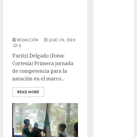
medallas
Copa
Centroamericanas
Intercontinental
para los
FIFA
Copa Oro
mexicanos
Cultura
REDACCIÓN
JULIO 29, 2026
Derbi de
0
Kentucky
Yuritzi Delgado (Fotos:
Derby de
Cortesía) Primera jornada
Kentucky
de competencia para la
Entrevista
natación en el marco...
Exclusiva
Espectáculos
READ MORE
Eurocopa
Femenil
Federación
Mexicana de
Golf
FIFA