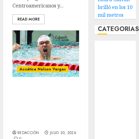
Centroamericanos y...
brilló en los 10
mil metros
READ MORE
CATEGORIA
Abierto de
Acapulco
Abierto de
Australia
Acuática Nelson Vargas
Abierto de
Francia
Las medallas
Acuática
siguen llegango y
Nelson Vargas
Acuática
Ajedrez
Nelsonvargas
Alpinismo
Amateur
sigue sumando
Anuncio
REDACCIÓN
JULIO 30, 2026
Atletismo
0