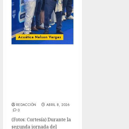
Acuática Nelson Vargas
En el Selectivo
Nacional se hizó
homenaje al
portador de la
Antorcha
Olímpica Del 68
REDACCIÓN
ABRIL 8, 2026
0
(Fotos: Cortesía) Durante la
segunda jornada del