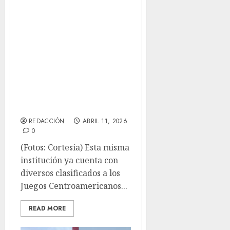
El Estado de
México – Anv, se
ubica en la
primera posición
del Selectivo
Mexicano de
Natación 2026
REDACCIÓN
ABRIL 11, 2026
0
(Fotos: Cortesía) Esta misma
institución ya cuenta con
diversos clasificados a los
Juegos Centroamericanos...
READ MORE