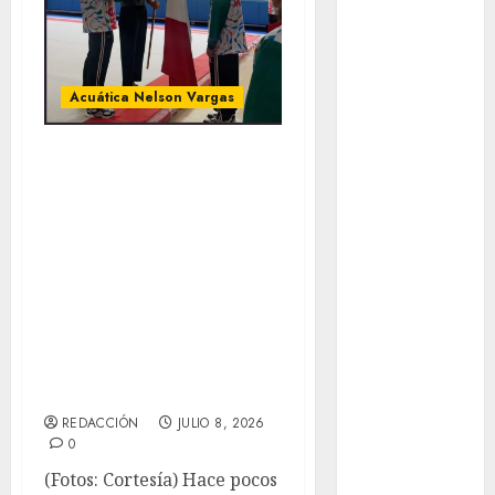
Fitness
Flag Football
FootGolf
Acuática Nelson Vargas
Fórmula Uno
Futbol
Multiple
Futbol
medallista
Americano
Futbol
olímpica
Americano
abandera a la
Liga Mayor
delegación que
Futbol
asistirá a Los
Argentino
International
Futbol
Inglaterra
Children´S Games
Gimnasia
REDACCIÓN
JULIO 8, 2026
Giro de Italia
0
Gobierno de la
(Fotos: Cortesía) Hace pocos