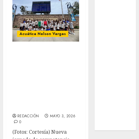
Real Madrid
SALUD
Serie Mundial
Sub-20
Surf
Acuática Nelson Vargas
Taekwondo
Tecnología
Los atletas de
Tenis
Acuática
Tiro con arco
Nelsonvargas
Tour de
logran las
Francia
primeras
Trucks México
Turismo
posiciones en
UEFA
Mission Viejo
Uncategorized
REDACCIÓN
MAYO 3, 2026
Voleibol
0
Wimbledon
(Fotos: Cortesía) Nueva