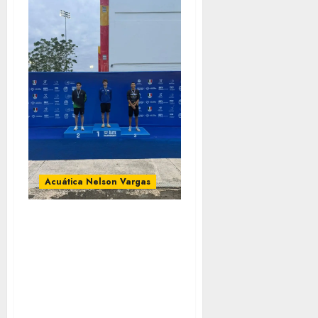
Acuática Nelson Vargas
ANV consigue
siete medallas más
en el Selectivo
Mexicano de
Natación