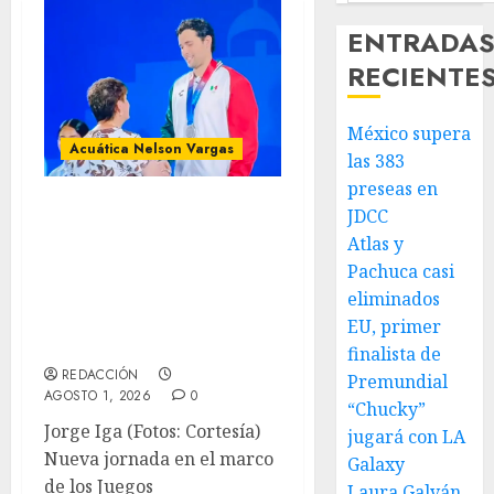
ENTRADA
RECIENTE
México supera
Acuática Nelson Vargas
las 383
preseas en
Con récords
JDCC
Centroamericanos
Atlas y
México se
Pachuca casi
eliminados
posiciona en la
EU, primer
primera plaza
finalista de
REDACCIÓN
Premundial
AGOSTO 1, 2026
0
“Chucky”
Jorge Iga (Fotos: Cortesía)
jugará con LA
Nueva jornada en el marco
Galaxy
de los Juegos
Laura Galván