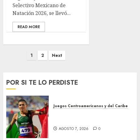
Selectivo Mexicano de
Natación 2026, se llevó...
READ MORE
Paginación
1
2
Next
de
entradas
POR SI TE LO PERDISTE
Juegos Centroamericanos y del Caribe
México supera las 383 preseas
en JDCC
AGOSTO 7, 2026
0