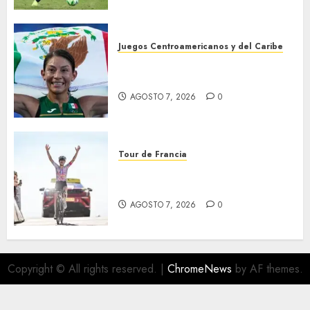
Juegos Centroamericanos y del Caribe
Laura Galván brilló en los 10
mil metros
AGOSTO 7, 2026
0
Tour de Francia
Phinney, nueva líder en el
Tour
AGOSTO 7, 2026
0
Copyright © All rights reserved.
|
ChromeNews
by AF themes.