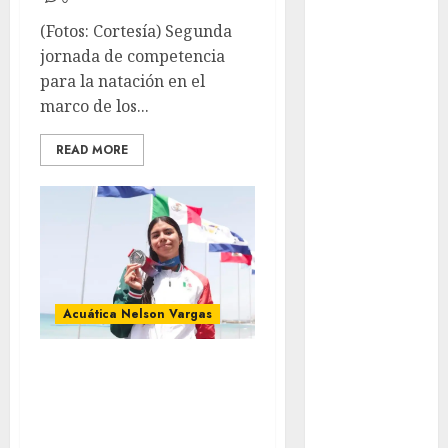
Automovilismo
(Fotos: Cortesía) Segunda
Basquetbol
jornada de competencia
Colegial
para la natación en el
Box
marco de los...
Boxing
Bundesliga
READ MORE
Charrería
Ciclismo
Cine
Columna
Combates
Comida
Acuática Nelson Vargas
CONADE
Copa Africana
Acuatica
de Naciones
Copa América
Nelsonvargas
Femenina
sigue sumando
Copa Davis