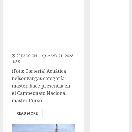
Motociclismo
Master de
Mundial 2026
Acuática
Mundial de
Nelsonvargas
Atletismo
suman medallas
Mundial de
en el Nacional e de
Clubes
Mundial
la categoría
Femenil
REDACCIÓN
MAYO 21, 2026
Mundial Sub
0
20
(Foto: Cortesía) Acuática
Nacional
nelsonvargas categoría
Natación
master, hace presencia en
ONEFA
el Campeonato Nacional
Pádel
master Curso...
Pádel Femenil
Pole Dance
READ MORE
Premier
League