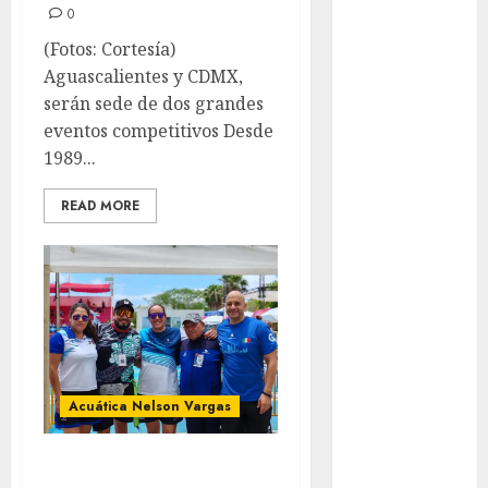
Olímpicos Los
0
Ángeles
(Fotos: Cortesía)
Juegos
Aguascalientes y CDMX,
Paralímpicos
serán sede de dos grandes
de Invierno
eventos competitivos Desde
Leagues Cup
1989...
LFA
Liga de
READ MORE
Naciones
CONCACAF
Liga Europa
Liga Premier
Lucha Libre
Maratón
Media
Acuática Nelson Vargas
Maratón
México Racing
Los nadadores
Cup