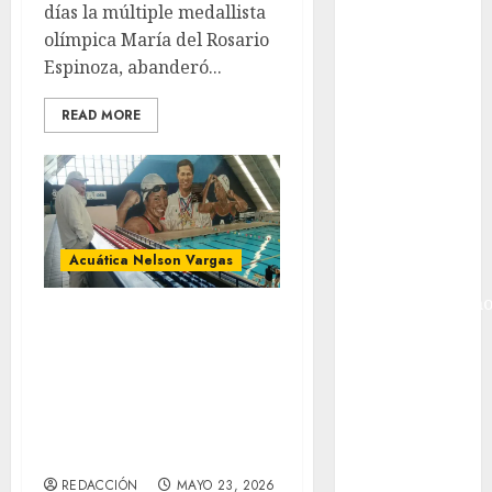
Ciudad de
días la múltiple medallista
México
olímpica María del Rosario
Golf
Espinoza, abanderó...
Golf
Internacional
READ MORE
Hockey Sobre
Hielo
Indy Car
Información
General
Acuática Nelson Vargas
Juegos
Centroamericano
En pro del
y del Caribe
Deporte, se
Juegos de
realizaron
Invierno
Juegos
diversas
Olímpicos
actividades
Juegos
REDACCIÓN
MAYO 23, 2026