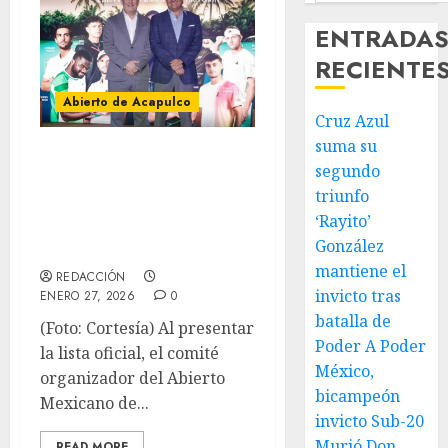
ENTRADA
RECIENTE
Abierto de Acapulco
Cruz Azul
suma su
Vienen cuatro top
segundo
ten al Abierto
triunfo
Mexicano de
‘Rayito’
Acapulco
González
mantiene el
REDACCIÓN
invicto tras
ENERO 27, 2026
0
batalla de
(Foto: Cortesía) Al presentar
Poder A Poder
la lista oficial, el comité
México,
organizador del Abierto
bicampeón
Mexicano de...
invicto Sub-20
Murió Don
READ MORE