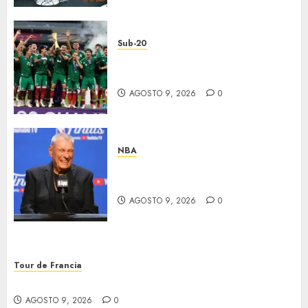
Sub-20
México, bicampeón invicto
Sub-20
AGOSTO 9, 2026
0
NBA
Murió Don Nelson, leyenda en
la NBA
AGOSTO 9, 2026
0
Tour de Francia
Vollering ganó el Tour de Francia
AGOSTO 9, 2026
0