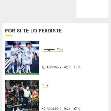
Uncategorized
Voleibol
Wimbledon
POR SI TE LO PERDISTE
Leagues Cup
Cruz Azul suma su segundo
triunfo
AGOSTO 9, 2026
0
Box
‘Rayito’ González mantiene el
invicto tras batalla de Poder A
Poder
AGOSTO 9, 2026
0