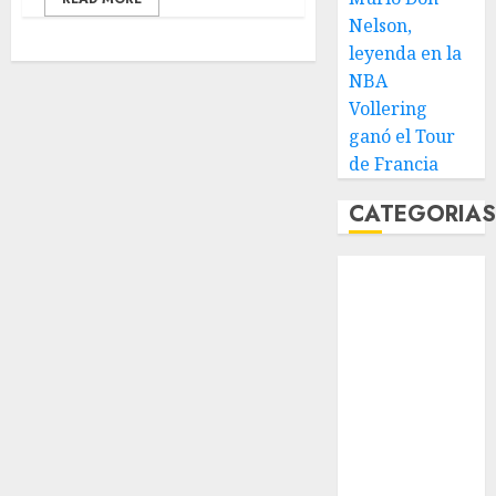
Nelson,
leyenda en la
NBA
Vollering
ganó el Tour
de Francia
CATEGORIA
Abierto de
Acapulco
Abierto de
Australia
Abierto de
Francia
Acuática
Nelson Vargas
Ajedrez