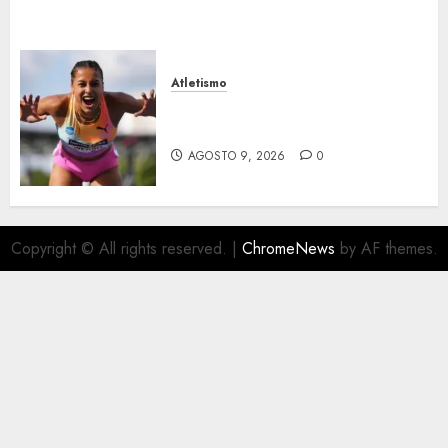
Atletismo
Campeonatos europeos en el
Reino Unido
AGOSTO 9, 2026
0
Copyright © All rights reserved.
|
ChromeNews
by AF themes.