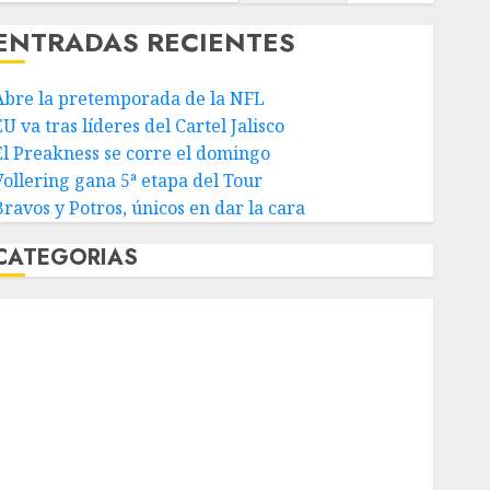
ENTRADAS RECIENTES
Abre la pretemporada de la NFL
U va tras líderes del Cartel Jalisco
El Preakness se corre el domingo
Vollering gana 5ª etapa del Tour
Bravos y Potros, únicos en dar la cara
CATEGORIAS
Abierto de Acapulco
Abierto de Australia
Abierto de Francia
Acuática Nelson Vargas
Ajedrez
Alpinismo
Amateur