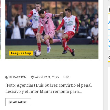
E
Leagues Cup
Messi, se lesiona e Inter de Miami gana a
Necaxa
REDACCIÓN
AGOSTO 3, 2025
0
(Foto: Agencias) Luis Suárez convirtió el penal
decisivo y el Inter Miami remontó para...
READ MORE