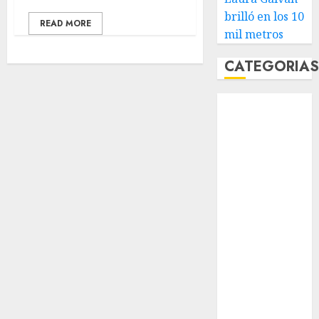
brilló en los 10
READ MORE
mil metros
CATEGORIA
Abierto de
Acapulco
Abierto de
Australia
Abierto de
Francia
Acuática
Nelson Vargas
Ajedrez
Alpinismo
Amateur
Anuncio
Atletismo