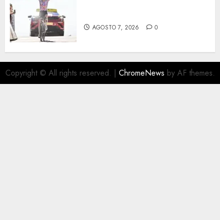
Phinney, nueva líder en el
Tour
AGOSTO 7, 2026
0
Copyright © All rights reserved.
|
ChromeNews
by AF themes.