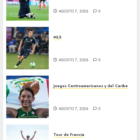
Premundial
AGOSTO 7, 2026
0
MLS
“Chucky” jugará con LA
Galaxy
AGOSTO 7, 2026
0
Juegos Centroamericanos y del Caribe
Laura Galván brilló en los 10
mil metros
AGOSTO 7, 2026
0
Tour de Francia