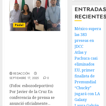
ENTRADA
RECIENTE
Pádel
México supera
las 383
Presentan la 1ª
preseas en
Copa TECNIFIBRE
JDCC
2025-26, el circuito
Atlas y
Pachuca casi
de pádel más
eliminados
grande de México
EU, primer
REDACCIÓN
finalista de
SEPTIEMBRE 17, 2025
0
Premundial
(Fofos: esbozodeportivo)
“Chucky”
Por Javier de la Cruz En
jugará con LA
conferencia de prensa se
Galaxy
anunció oficialmente...
Laura Galván