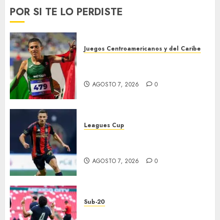
POR SI TE LO PERDISTE
Juegos Centroamericanos y del Caribe
México supera las 383 preseas
en JDCC
AGOSTO 7, 2026
0
Leagues Cup
Atlas y Pachuca casi
eliminados
AGOSTO 7, 2026
0
Sub-20
EU, primer finalista de