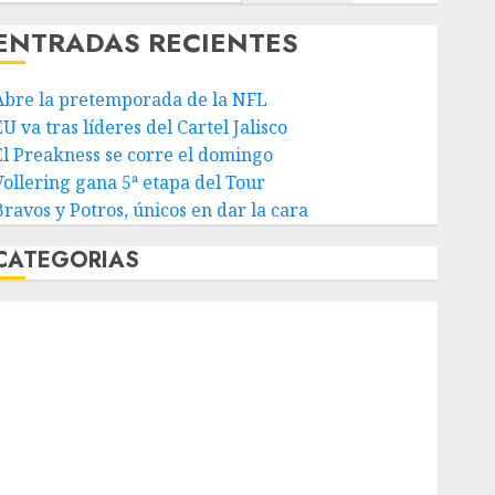
ENTRADAS RECIENTES
Abre la pretemporada de la NFL
U va tras líderes del Cartel Jalisco
El Preakness se corre el domingo
Vollering gana 5ª etapa del Tour
Bravos y Potros, únicos en dar la cara
CATEGORIAS
Abierto de Acapulco
Abierto de Australia
Abierto de Francia
Acuática Nelson Vargas
Ajedrez
Alpinismo
Amateur