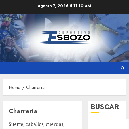
Skip
agosto 7, 2026
5:11:10 AM
to
content
Home
Charrería
BUSCAR
Charrería
Suerte, caballos, cuerdas,