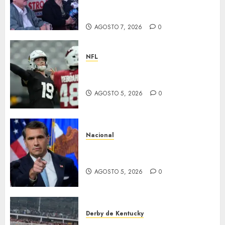
centenario del natalicio de
Fidel Castro
AGOSTO 7, 2026
0
NFL
Abre la pretemporada de la
NFL
AGOSTO 5, 2026
0
Nacional
EU va tras líderes del Cartel
Jalisco
AGOSTO 5, 2026
0
Derby de Kentucky