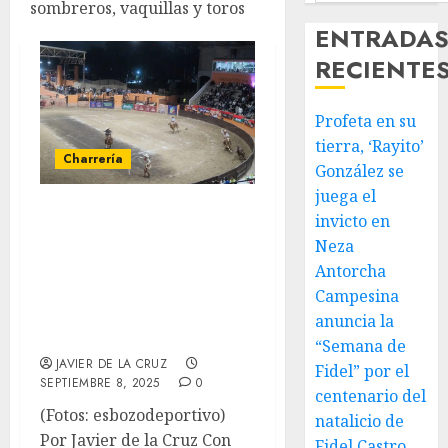
sombreros, vaquillas y toros
ENTRADA
RECIENTE
Profeta en su
tierra, ‘Rayito’
Charrería
González se
juega el
Todo un éxito la 2ª
invicto en
Copa CharroFest
Neza
2025, en el Lienzo
Antorcha
Campesina
Charro de
anuncia la
Constituyentes
“Semana de
JAVIER DE LA CRUZ
Fidel” por el
SEPTIEMBRE 8, 2025
0
centenario del
(Fotos: esbozodeportivo)
natalicio de
Por Javier de la Cruz Con
Fidel Castro