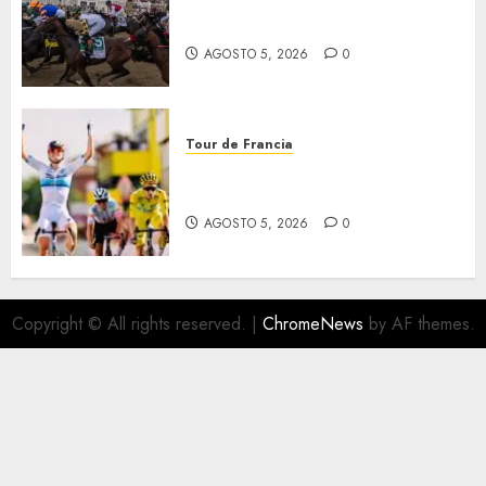
El Preakness se corre el
domingo
AGOSTO 5, 2026
0
Tour de Francia
Vollering gana 5ª etapa del
Tour
AGOSTO 5, 2026
0
Copyright © All rights reserved.
|
ChromeNews
by AF themes.