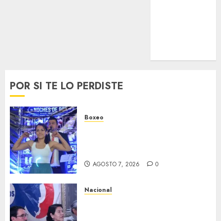
Turismo
UEFA
Uncategorized
Voleibol
Wimbledon
POR SI TE LO PERDISTE
Boxeo
Profeta en su tierra, ‘Rayito’
González se juega el invicto en
Neza
AGOSTO 7, 2026
0
Nacional
Antorcha Campesina anuncia
la “Semana de Fidel” por el