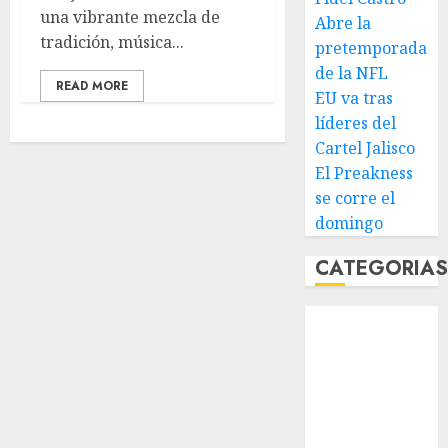
una vibrante mezcla de
Abre la
tradición, música...
pretemporada
de la NFL
READ MORE
EU va tras
líderes del
Cartel Jalisco
El Preakness
se corre el
domingo
CATEGORIA
Abierto de
Acapulco
Abierto de
Australia
Abierto de
Francia