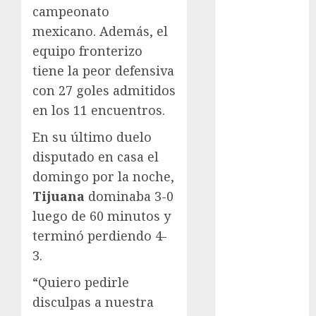
campeonato
Automovilismo
mexicano. Además, el
Basquetbol
Colegial
equipo fronterizo
Box
tiene la peor defensiva
Boxing
con 27 goles admitidos
Bundesliga
en los 11 encuentros.
Charrería
En su último duelo
Ciclismo
Cine
disputado en casa el
Columna
domingo por la noche,
Combates
Tijuana
dominaba 3-0
Comida
luego de 60 minutos y
CONADE
terminó perdiendo 4-
Copa Africana
3.
de Naciones
Copa América
“Quiero pedirle
Femenina
disculpas a nuestra
Copa Davis