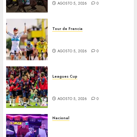
AGOSTO 5, 2026
0
Tour de Francia
Vollering gana 5ª etapa del
Tour
AGOSTO 5, 2026
0
Leagues Cup
Bravos y Potros, únicos en dar
la cara
AGOSTO 5, 2026
0
Nacional
Segunda entrega del Iuris
Dicto 2026 reconoce la