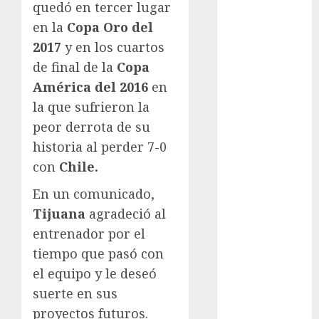
Olímpicos Los
quedó en tercer lugar
Ángeles
en la
Copa Oro del
Juegos
2017
y en los cuartos
Paralímpicos
de final de la
Copa
de Invierno
América del 2016
en
Leagues Cup
la que sufrieron la
LFA
peor derrota de su
Liga de
Naciones
historia al perder 7-0
CONCACAF
con
Chile.
Liga Europa
En un comunicado,
Liga Premier
Tijuana
agradeció al
Lucha Libre
entrenador por el
Maratón
Media
tiempo que pasó con
Maratón
el equipo y le deseó
México Racing
suerte en sus
Cup
proyectos futuros.