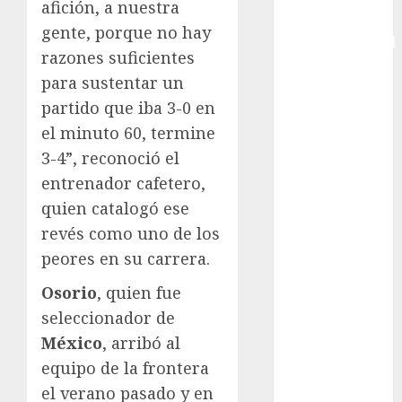
afición, a nuestra
Copa
gente, porque no hay
Intercontinental
razones suficientes
FIFA
para sustentar un
Copa Oro
partido que iba 3-0 en
Cultura
Derbi de
el minuto 60, termine
Kentucky
3-4”, reconoció el
Derby de
entrenador cafetero,
Kentucky
quien catalogó ese
Entrevista
revés como uno de los
Exclusiva
peores en su carrera.
Espectáculos
Eurocopa
Osorio
, quien fue
Femenil
seleccionador de
Federación
México
, arribó al
Mexicana de
equipo de la frontera
Golf
el verano pasado y en
FIFA