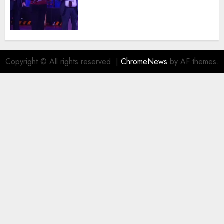
trayectoria de destacados
juristas del Colegio de
Abogados del Valle de México,
filial Ecatepec
AGOSTO 5, 2026
0
Copyright © All rights reserved.
|
ChromeNews
by AF themes.