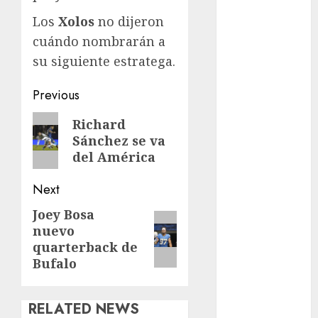
Motociclismo
Los
Xolos
no dijeron
Mundial 2026
Mundial de
cuándo nombrarán a
Atletismo
su siguiente estratega.
Mundial de
Post
Clubes
Previous
Mundial
navigation
Previous
Richard
Femenil
Sánchez se va
post:
Mundial Sub
del América
20
Nacional
Next
Natación
Joey Bosa
Next
ONEFA
nuevo
Pádel
post:
quarterback de
Pádel Femenil
Bufalo
Pole Dance
Premier
League
RELATED NEWS