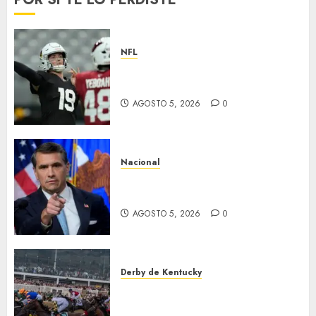
NFL
Abre la pretemporada de la
NFL
AGOSTO 5, 2026
0
Nacional
EU va tras líderes del Cartel
Jalisco
AGOSTO 5, 2026
0
Derby de Kentucky
El Preakness se corre el
domingo