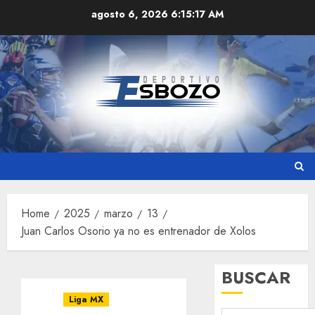
Skip
agosto 6, 2026
6:15:18 AM
to
content
Home
2025
marzo
13
Juan Carlos Osorio ya no es entrenador de Xolos
BUSCAR
Liga MX