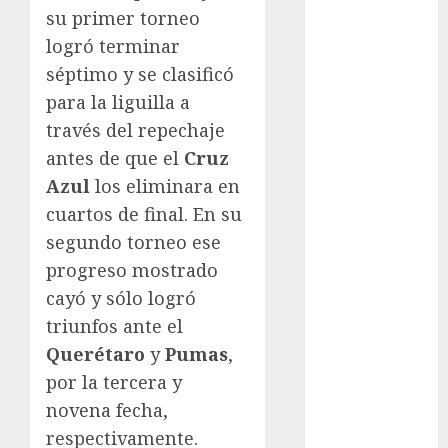
su primer torneo
Fitness
logró terminar
Flag Football
séptimo y se clasificó
FootGolf
Fórmula Uno
para la liguilla a
Futbol
través del repechaje
Futbol
antes de que el
Cruz
Americano
Azul
los eliminara en
Futbol
cuartos de final. En su
Americano
segundo torneo ese
Liga Mayor
progreso mostrado
Futbol
cayó y sólo logró
Argentino
Futbol
triunfos ante el
Inglaterra
Querétaro
y
Pumas
,
Gimnasia
por la tercera y
Giro de Italia
novena fecha,
Gobierno de la
respectivamente.