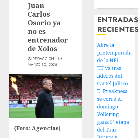
Juan
Carlos
ENTRADA
Osorio ya
RECIENTE
no es
entrenador
Abre la
de Xolos
pretemporada
REDACCIÓN
de la NFL
MARZO 13, 2025
EU va tras
líderes del
Cartel Jalisco
El Preakness
se corre el
domingo
Vollering
gana 5ª etapa
(Foto: Agencias)
del Tour
Bravos y