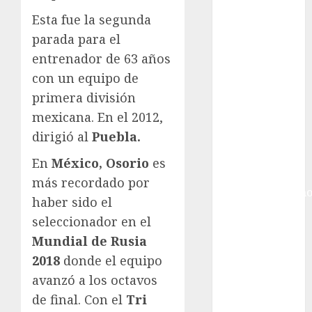
Ciudad de
México
Esta fue la segunda
Golf
parada para el
Golf
entrenador de 63 años
Internacional
con un equipo de
Hockey Sobre
primera división
Hielo
mexicana. En el 2012,
Indy Car
dirigió al
Puebla.
Información
General
En
México,
Osorio
es
Juegos
más recordado por
Centroamericano
haber sido el
y del Caribe
seleccionador en el
Juegos de
Mundial de Rusia
Invierno
2018
donde el equipo
Juegos
Olímpicos
avanzó a los octavos
Juegos
de final. Con el
Tri