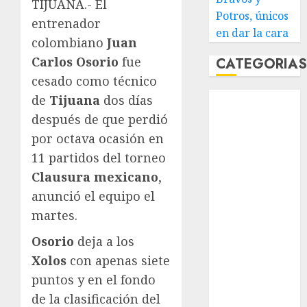
TIJUANA.- El
Potros, únicos
entrenador
en dar la cara
colombiano
Juan
Carlos Osorio
fue
CATEGORIA
cesado como técnico
Abierto de
de
Tijuana
dos días
Acapulco
después de que perdió
Abierto de
por octava ocasión en
Australia
11 partidos del torneo
Abierto de
Clausura mexicano
,
Francia
anunció el equipo el
Acuática
martes.
Nelson Vargas
Ajedrez
Osorio
deja a los
Alpinismo
Xolos
con apenas siete
Amateur
puntos y en el fondo
Anuncio
de la clasificación del
Atletismo