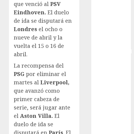
que venció al
PSV
Copa Africana
Eindhoven.
El duelo
de Naciones
de ida se disputará en
Copa América
Londres
el ocho o
Femenina
Copa Davis
nueve de abril y la
Copa
vuelta el 15 o 16 de
Intercontinental
abril.
FIFA
La recompensa del
Copa Oro
PSG
por eliminar el
Cultura
Derbi de
martes al
Liverpool,
Kentucky
que avanzó como
Derby de
primer cabeza de
Kentucky
serie, será jugar ante
Entrevista
el
Aston Villa.
El
Exclusiva
duelo de ida se
Espectáculos
disputará en
París
. El
Eurocopa