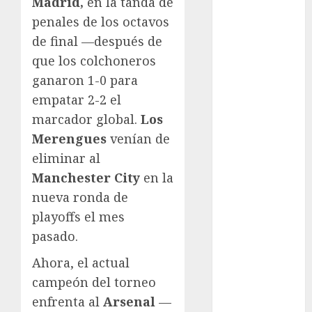
Madrid,
en la tanda de
Ajedrez
penales de los octavos
Alpinismo
de final —después de
Amateur
que los colchoneros
Anuncio
ganaron 1-0 para
Atletismo
empatar 2-2 el
Automovilismo
marcador global.
Los
Basquetbol
Colegial
Merengues
venían de
Box
eliminar al
Boxing
Manchester City
en la
Bundesliga
nueva ronda de
Charrería
playoffs el mes
Ciclismo
pasado.
Cine
Columna
Ahora, el actual
Combates
campeón del torneo
Comida
enfrenta al
Arsenal
—
CONADE