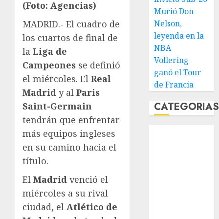
(Foto: Agencias)
Murió Don
MADRID.- El cuadro de
Nelson,
leyenda en la
los cuartos de final de
NBA
la
Liga de
Vollering
Campeones
se definió
ganó el Tour
el miércoles. El
Real
de Francia
Madrid
y al
Paris
CATEGORIA
Saint-Germain
tendrán que enfrentar
Abierto de
más equipos ingleses
Acapulco
en su camino hacia el
Abierto de
título.
Australia
El
Madrid
venció el
Abierto de
Francia
miércoles a su rival
Acuática
ciudad, el
Atlético de
Nelson Vargas