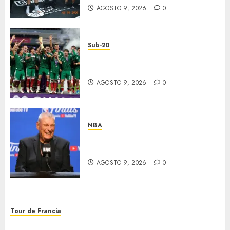
AGOSTO 9, 2026
0
Sub-20
México, bicampeón invicto
Sub-20
AGOSTO 9, 2026
0
NBA
Murió Don Nelson, leyenda en
la NBA
AGOSTO 9, 2026
0
Tour de Francia
Vollering ganó el Tour de Francia