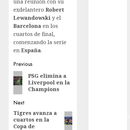
Futbol
una reunión con su
Inglaterra
exdelantero
Robert
Gimnasia
Lewandowski
y el
Giro de Italia
Barcelona
en los
Gobierno de la
cuartos de final,
Ciudad de
comenzando la serie
México
en
España
.
Golf
Golf
Post
Previous
Internacional
navigation
Hockey Sobre
Previous
PSG elimina a
Hielo
Liverpool en la
post:
Indy Car
Champions
Información
General
Next
Juegos
Tigres avanza a
Next
Centroamericano
cuartos en la
post:
y del Caribe
Copa de