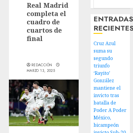
Real Madrid
completa el
ENTRADA
cuadro de
RECIENTE
cuartos de
final
Cruz Azul
suma su
segundo
REDACCIÓN
triunfo
MARZO 13, 2025
‘Rayito’
González
mantiene el
invicto tras
batalla de
Poder A Poder
México,
bicampeón
invicto Sub-20