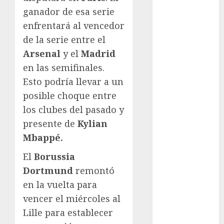
ganador de esa serie
Femenil
Federación
enfrentará al vencedor
Mexicana de
de la serie entre el
Golf
Arsenal
y el
Madrid
FIFA
en las semifinales.
Fitness
Esto podría llevar a un
Flag Football
posible choque entre
FootGolf
los clubes del pasado y
Fórmula Uno
presente de
Kylian
Futbol
Mbappé.
Futbol
Americano
El
Borussia
Futbol
Dortmund
remontó
Americano
en la vuelta para
Liga Mayor
vencer el miércoles al
Futbol
Lille para establecer
Argentino