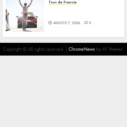
Tour de Francia
Phinney, nueva líder en el
Tour
AGOSTO 7, 2026
0
Copyright © All rights reserved.
|
ChromeNews
by AF themes.