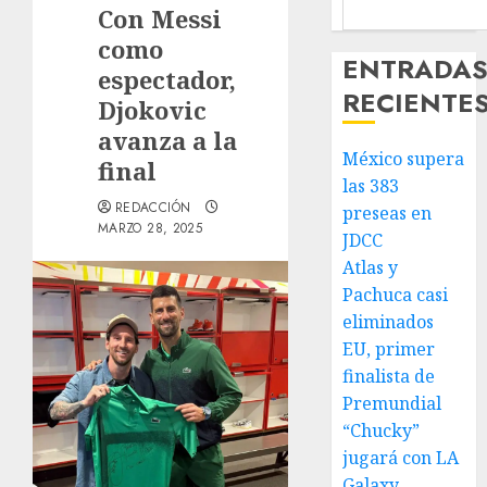
Con Messi
como
ENTRADA
espectador,
RECIENTE
Djokovic
avanza a la
México supera
final
las 383
REDACCIÓN
preseas en
MARZO 28, 2025
JDCC
Atlas y
Pachuca casi
eliminados
EU, primer
finalista de
Premundial
“Chucky”
jugará con LA
Galaxy