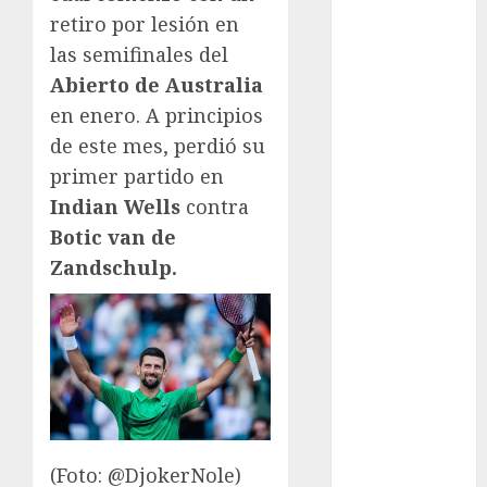
retiro por lesión en
FIFA
las semifinales del
Fitness
Flag Football
Abierto de Australia
FootGolf
en enero. A principios
Fórmula Uno
de este mes, perdió su
Futbol
primer partido en
Futbol
Indian Wells
contra
Americano
Botic van de
Futbol
Zandschulp.
Americano
Liga Mayor
Futbol
Argentino
Futbol
Inglaterra
Gimnasia
Giro de Italia
(Foto: @DjokerNole)