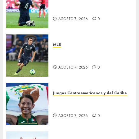
EU, primer finalista de
Premundial
AGOSTO 7, 2026
0
MLS
“Chucky” jugará con LA
Galaxy
AGOSTO 7, 2026
0
Juegos Centroamericanos y del Caribe
Laura Galván brilló en los 10
mil metros
AGOSTO 7, 2026
0