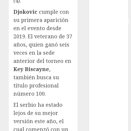
(4).
Copa Davis
Djokovic
cumple con
Copa
su primera aparición
Intercontinental
en el evento desde
FIFA
Copa Oro
2019. El veterano de 37
Cultura
años, quien ganó seis
Derbi de
veces en la sede
Kentucky
anterior del torneo en
Derby de
Key Biscayne
,
Kentucky
también busca su
Entrevista
título profesional
Exclusiva
número 100.
Espectáculos
Eurocopa
El serbio ha estado
Femenil
lejos de su mejor
Federación
versión este año, el
Mexicana de
cual comenzó con un
Golf