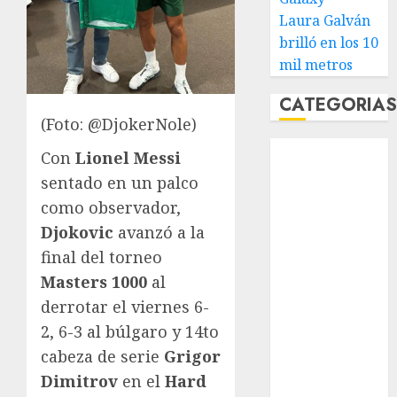
Laura Galván
brilló en los 10
mil metros
CATEGORIA
(Foto: @DjokerNole)
Abierto de
Con
Lionel Messi
Acapulco
sentado en un palco
Abierto de
como observador,
Australia
Djokovic
avanzó a la
Abierto de
final del torneo
Francia
Masters 1000
al
Acuática
Nelson Vargas
derrotar el viernes 6-
Ajedrez
2, 6-3 al búlgaro y 14to
Alpinismo
cabeza de serie
Grigor
Amateur
Dimitrov
en el
Hard
Anuncio