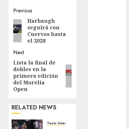
Gobierno de la
Ciudad de
Post
Previous
México
navigation
Harbaugh
Previous
Golf
seguirá con
post:
Golf
Cuervos hasta
Internacional
el 2028
Hockey Sobre
Hielo
Next
Indy Car
Lista la final de
Next
Información
dobles en la
post:
General
primera edición
Juegos
del Morelia
Centroamericano
Open
y del Caribe
Juegos de
RELATED NEWS
Invierno
Juegos
Olímpicos
Tenis Internacional