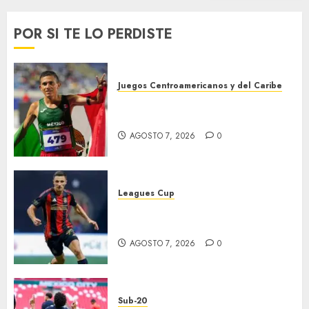
POR SI TE LO PERDISTE
Juegos Centroamericanos y del Caribe
México supera las 383 preseas
en JDCC
AGOSTO 7, 2026
0
Leagues Cup
Atlas y Pachuca casi
eliminados
AGOSTO 7, 2026
0
Sub-20