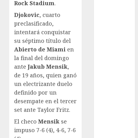
Rock Stadium
.
Atletismo
Automovilismo
Djokovic
, cuarto
Basquetbol
preclasificado,
Colegial
intentará conquistar
Box
su séptimo título del
Boxing
Abierto de Miami
en
Bundesliga
la final del domingo
Charrería
ante
Jakub Mensik
,
Ciclismo
de 19 años, quien ganó
Cine
Columna
un electrizante duelo
Combates
definido por un
Comida
desempate en el tercer
CONADE
set ante Taylor Fritz.
Copa Africana
El checo
Mensik
se
de Naciones
Copa América
impuso 7-6 (4), 4-6, 7-6
Femenina