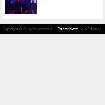
trayectoria de destacados
juristas del Colegio de
Abogados del Valle de México,
filial Ecatepec
AGOSTO 5, 2026
0
Copyright © All rights reserved.
|
ChromeNews
by AF themes.