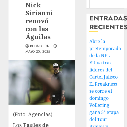
Nick
Sirianni
ENTRADA
renovó
RECIENTE
con las
Águilas
Abre la
REDACCIÓN
pretemporada
MAYO 20, 2025
de la NFL
EU va tras
líderes del
Cartel Jalisco
El Preakness
se corre el
domingo
Vollering
gana 5ª etapa
(Foto: Agencias)
del Tour
Los
Eagles de
Bravos y