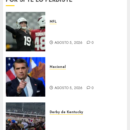
NFL
Abre la pretemporada de la
NFL
AGOSTO 5, 2026
0
Nacional
EU va tras líderes del Cartel
Jalisco
AGOSTO 5, 2026
0
Derby de Kentucky
El Preakness se corre el
domingo