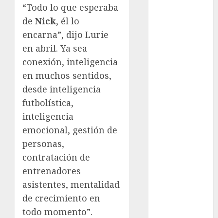
Olímpicos Los
“Todo lo que esperaba
Ángeles
de
Nick
, él lo
Juegos
encarna”, dijo Lurie
Paralímpicos
en abril. Ya sea
de Invierno
conexión, inteligencia
Leagues Cup
LFA
en muchos sentidos,
Liga de
desde inteligencia
Naciones
futbolística,
CONCACAF
inteligencia
Liga Europa
emocional, gestión de
Liga Premier
personas,
Lucha Libre
contratación de
Maratón
entrenadores
Media
asistentes, mentalidad
Maratón
México Racing
de crecimiento en
Cup
todo momento”.