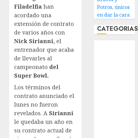
Filadelfia
han
Potros, únicos
acordado una
en dar la cara
extensión de contrato
CATEGORIA
de varios años con
Nick Sirianni
, el
Abierto de
entrenador que acaba
Acapulco
de llevarles al
Abierto de
campeonato
del
Australia
Abierto de
Super Bowl.
Francia
Los términos del
Acuática
contrato anunciado el
Nelson Vargas
lunes no fueron
Ajedrez
revelados. A
Sirianni
Alpinismo
Amateur
le quedaba un año en
Anuncio
su contrato actual de
Atletismo