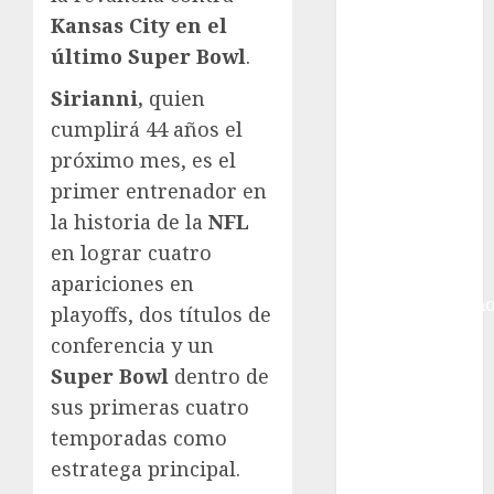
Ciudad de
Kansas City en el
México
último Super Bowl
.
Golf
Golf
Sirianni,
quien
Internacional
cumplirá 44 años el
Hockey Sobre
próximo mes, es el
Hielo
primer entrenador en
Indy Car
la historia de la
NFL
Información
General
en lograr cuatro
Juegos
apariciones en
Centroamericano
playoffs, dos títulos de
y del Caribe
conferencia y un
Juegos de
Super Bowl
dentro de
Invierno
sus primeras cuatro
Juegos
temporadas como
Olímpicos
estratega principal.
Juegos