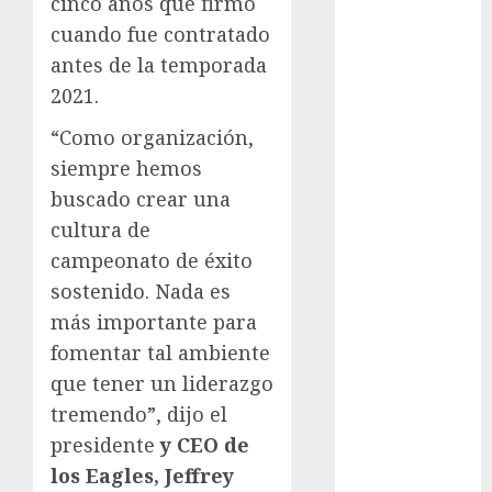
cinco años que firmó
Automovilismo
cuando fue contratado
Basquetbol
antes de la temporada
Colegial
2021.
Box
Boxing
“Como organización,
Bundesliga
siempre hemos
Charrería
buscado crear una
Ciclismo
cultura de
Cine
campeonato de éxito
Columna
sostenido. Nada es
Combates
más importante para
Comida
fomentar tal ambiente
CONADE
Copa Africana
que tener un liderazgo
de Naciones
tremendo”, dijo el
Copa América
presidente
y CEO de
Femenina
los Eagles, Jeffrey
Copa Davis