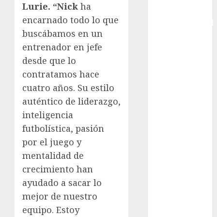
Lurie. “Nick
ha
Copa
encarnado todo lo que
Intercontinental
buscábamos en un
FIFA
entrenador en jefe
Copa Oro
Cultura
desde que lo
Derbi de
contratamos hace
Kentucky
cuatro años. Su estilo
Derby de
auténtico de liderazgo,
Kentucky
inteligencia
Entrevista
futbolística, pasión
Exclusiva
por el juego y
Espectáculos
mentalidad de
Eurocopa
Femenil
crecimiento han
Federación
ayudado a sacar lo
Mexicana de
mejor de nuestro
Golf
equipo. Estoy
FIFA