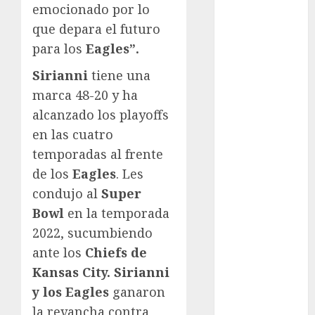
emocionado por lo
Fitness
que depara el futuro
Flag Football
para los
Eagles”.
FootGolf
Fórmula Uno
Sirianni
tiene una
Futbol
marca 48-20 y ha
Futbol
alcanzado los playoffs
Americano
en las cuatro
Futbol
temporadas al frente
Americano
de los
Eagles
. Les
Liga Mayor
condujo al
Super
Futbol
Argentino
Bowl
en la temporada
Futbol
2022, sucumbiendo
Inglaterra
ante los
Chiefs de
Gimnasia
Kansas City. Sirianni
Giro de Italia
y los Eagles
ganaron
Gobierno de la
la revancha contra