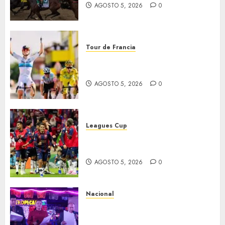
AGOSTO 5, 2026
0
Tour de Francia
Vollering gana 5ª etapa del
Tour
AGOSTO 5, 2026
0
Leagues Cup
Bravos y Potros, únicos en dar
la cara
AGOSTO 5, 2026
0
Nacional
Segunda entrega del Iuris
Dicto 2026 reconoce la