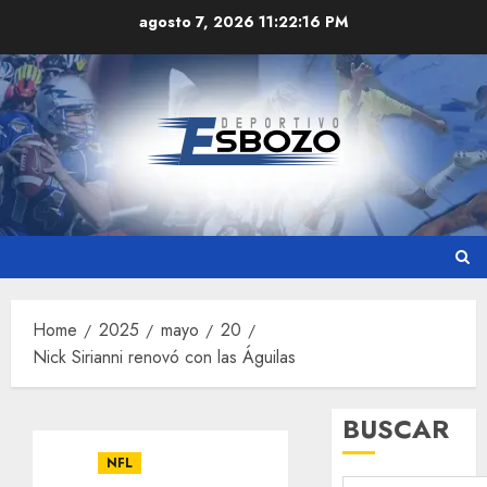
Skip
agosto 7, 2026
11:22:16 PM
to
content
Home
2025
mayo
20
Nick Sirianni renovó con las Águilas
BUSCAR
NFL