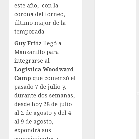
Gobierno de la
este año, con la
Ciudad de
corona del torneo,
México
último major de la
Golf
temporada.
Golf
Internacional
Guy Fritz
llegó a
Hockey Sobre
Manzanillo para
Hielo
integrarse al
Indy Car
Logística Woodward
Información
Camp
que comenzó el
General
Juegos
pasado 7 de julio y,
Centroamericano
durante dos semanas,
y del Caribe
desde hoy 28 de julio
Juegos de
al 2 de agosto y del 4
Invierno
al 9 de agosto,
Juegos
expondrá sus
Olímpicos
conocimientos y