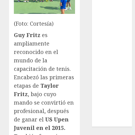
League
Real Madrid
SALUD
(Foto: Cortesía)
Serie Mundial
Surf
Guy Fritz
es
Taekwondo
ampliamente
Tecnología
reconocido en el
Tenis
mundo de la
Tiro con arco
capacitación de tenis.
Tour de
Encabezó las primeras
Francia
Trucks México
etapas de
Taylor
Turismo
Fritz
, bajo cuyo
UEFA
mando se convirtió en
Uncategorized
profesional, después
Voleibol
de ganar el
US Upen
Wimbledon
Juvenil en el 2015.