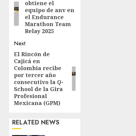
obtiene el
post:
equipo de anv en
el Endurance
Marathon Team
Relay 2025
Next
El Rincón de
Next
Cajicá en
post:
Colombia recibe
por tercer año
consecutivo la Q-
School de la Gira
Profesional
Mexicana (GPM)
RELATED NEWS