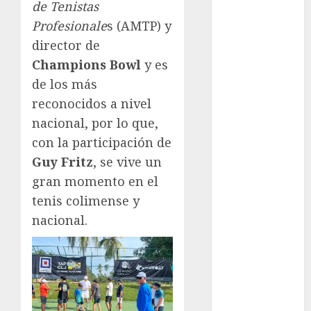
Cup
de Tenistas
Motociclismo
Profesionale
s (AMTP) y
Mundial 2026
director de
Mundial de
Champions Bowl
y es
Atletismo
de los más
Mundial de
reconocidos a nivel
Clubes
nacional, por lo que,
Mundial
con la participación de
Femenil
Mundial Sub
Guy Fritz
, se vive un
20
gran momento en el
Nacional
tenis colimense y
Natación
nacional.
ONEFA
Pádel
Pádel Femenil
Pole Dance
Premier