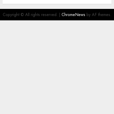
filial Ecatepec
AGOSTO 5, 2026
0
Copyright © All rights reserved.
|
ChromeNews
by AF themes.