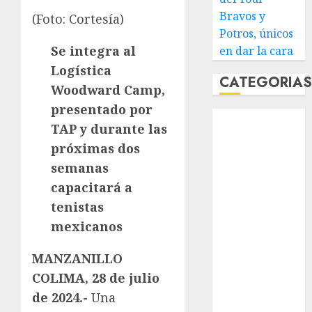
Bravos y
(Foto: Cortesía)
Potros, únicos
Se integra al
en dar la cara
Logística
CATEGORIA
Woodward Camp,
presentado por
Abierto de
TAP y durante las
Acapulco
próximas dos
Abierto de
semanas
Australia
Abierto de
capacitará a
Francia
tenistas
Acuática
mexicanos
Nelson Vargas
Ajedrez
MANZANILLO
Alpinismo
COLIMA, 28 de julio
Amateur
de 2024.-
Una
Anuncio