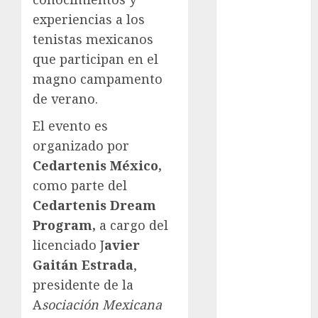
Juegos
experiencias a los
Olímpicos Los
Ángeles
tenistas mexicanos
Juegos
que participan en el
Paralímpicos
magno campamento
de Invierno
de verano.
Leagues Cup
El evento es
LFA
Liga de
organizado por
Naciones
Cedartenis México,
CONCACAF
como parte del
Liga Europa
Cedartenis Dream
Liga Premier
Program,
a cargo del
Lucha Libre
licenciado J
avier
Maratón
Gaitán Estrada
,
Media
presidente de la
Maratón
México Racing
A
sociación Mexicana