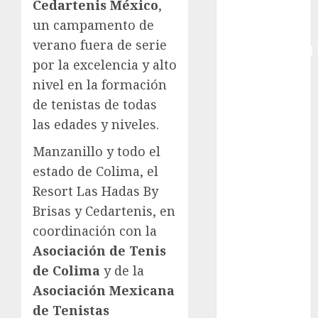
Cedartenis México
,
Copa Davis
un campamento de
Copa
verano fuera de serie
Intercontinental
por la excelencia y alto
FIFA
nivel en la formación
Copa Oro
de tenistas de todas
Cultura
Derbi de
las edades y niveles.
Kentucky
Manzanillo y todo el
Derby de
estado de Colima, el
Kentucky
Resort Las Hadas By
Entrevista
Brisas y Cedartenis, en
Exclusiva
Espectáculos
coordinación con la
Eurocopa
Asociación de Tenis
Femenil
de Colima
y de la
Federación
Asociación Mexicana
Mexicana de
de Tenistas
Golf