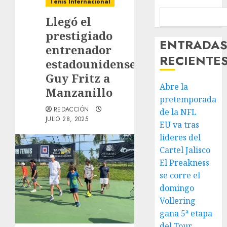
Tenis Internacional
Llegó el
prestigiado
ENTRADA
entrenador
RECIENTE
estadounidense
Guy Fritz a
Abre la
Manzanillo
pretemporada
REDACCIÓN
de la NFL
JULIO 28, 2025
EU va tras
líderes del
Cartel Jalisco
El Preakness
se corre el
domingo
Vollering
gana 5ª etapa
del Tour