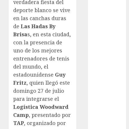
verdadera fiesta del
Atletismo
deporte blanco se vive
Automovilismo
en las canchas duras
Basquetbol
de
Las Hadas By
Colegial
Brisa
s, en esta ciudad,
Box
Boxing
con la presencia de
Bundesliga
uno de los mejores
Charrería
entrenadores de tenis
Ciclismo
del mundo, el
Cine
estadounidense
Guy
Columna
Fritz
, quien llegó este
Combates
domingo 27 de julio
Comida
para integrarse el
CONADE
Copa Africana
Logística Woodward
de Naciones
Camp
, presentado por
Copa América
TAP
, organizado por
Femenina