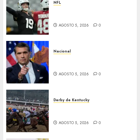
NFL
Abre la pretemporada de la
NFL
AGOSTO 5, 2026
0
Nacional
EU va tras líderes del Cartel
Jalisco
AGOSTO 5, 2026
0
Derby de Kentucky
El Preakness se corre el
domingo
AGOSTO 5, 2026
0