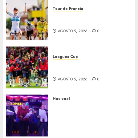
Tour de Francia
Vollering gana 5ª etapa del
Tour
AGOSTO 5, 2026
0
Leagues Cup
Bravos y Potros, únicos en dar
la cara
AGOSTO 5, 2026
0
Nacional
Segunda entrega del Iuris
Dicto 2026 reconoce la
trayectoria de destacados
juristas del Colegio de
Abogados del Valle de México,