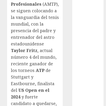
Profesionales
(AMTP),
FIFA
se siguen colocando a
Fitness
la vanguardia del tenis
Flag Football
FootGolf
mundial, con la
Fórmula Uno
presencia del padre y
Futbol
entrenador del astro
Futbol
estadounidense
Americano
Taylor Fritz
, actual
Futbol
número 4 del mundo,
Americano
reciente ganador de
Liga Mayor
los torneos
ATP
de
Futbol
Argentino
Stuttgart y
Futbol
Eastbourne, finalista
Inglaterra
del
US Open en el
Gimnasia
2024
y fuerte
Giro de Italia
candidato a quedarse,