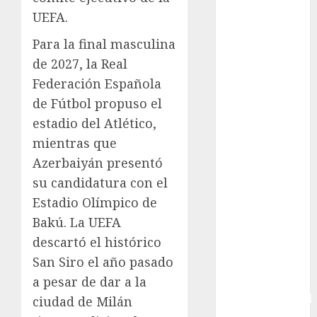
Box
UEFA.
Boxing
Para la final masculina
Bundesliga
de 2027, la Real
Charrería
Federación Española
Ciclismo
de Fútbol propuso el
Cine
Columna
estadio del Atlético,
Combates
mientras que
Comida
Azerbaiyán presentó
CONADE
su candidatura con el
Copa Africana
Estadio Olímpico de
de Naciones
Bakú. La UEFA
Copa América
descartó el histórico
Femenina
San Siro el año pasado
Copa Davis
a pesar de dar a la
Copa
Intercontinental
ciudad de Milán
FIFA