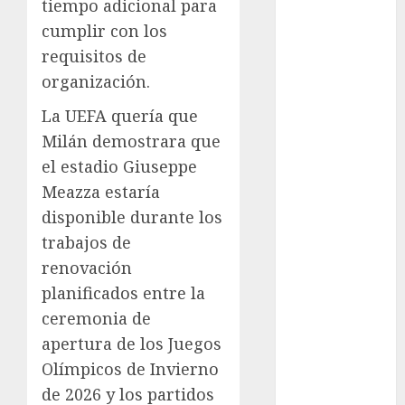
tiempo adicional para
Copa Oro
cumplir con los
Cultura
requisitos de
Derbi de
organización.
Kentucky
Derby de
La UEFA quería que
Kentucky
Milán demostrara que
Entrevista
el estadio Giuseppe
Exclusiva
Meazza estaría
Espectáculos
disponible durante los
Eurocopa
trabajos de
Femenil
renovación
Federación
planificados entre la
Mexicana de
Golf
ceremonia de
FIFA
apertura de los Juegos
Fitness
Olímpicos de Invierno
Flag Football
de 2026 y los partidos