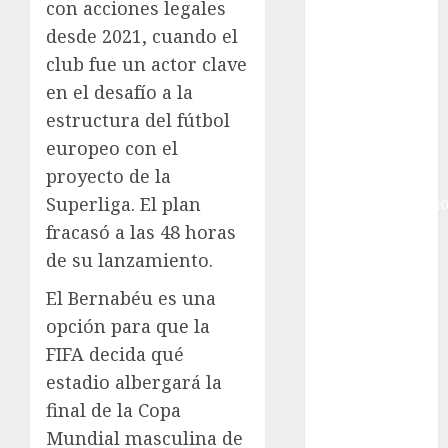
Golf
con acciones legales
Internacional
desde 2021, cuando el
Hockey Sobre
club fue un actor clave
Hielo
en el desafío a la
Indy Car
estructura del fútbol
Información
europeo con el
General
proyecto de la
Juegos
Superliga. El plan
Centroamericano
y del Caribe
fracasó a las 48 horas
Juegos de
de su lanzamiento.
Invierno
El Bernabéu es una
Juegos
opción para que la
Olímpicos
FIFA decida qué
Juegos
Olímpicos Los
estadio albergará la
Ángeles
final de la Copa
Juegos
Mundial masculina de