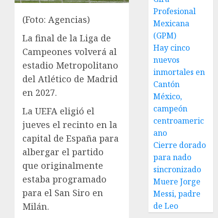
Profesional
(Foto: Agencias)
Mexicana
(GPM)
La final de la Liga de
Hay cinco
Campeones volverá al
nuevos
estadio Metropolitano
inmortales en
del Atlético de Madrid
Cantón
en 2027.
México,
campeón
La UEFA eligió el
centroameric
jueves el recinto en la
ano
capital de España para
Cierre dorado
albergar el partido
para nado
que originalmente
sincronizado
estaba programado
Muere Jorge
para el San Siro en
Messi, padre
Milán.
de Leo