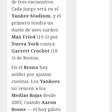
de tres encuentros.
Atletismo
Cada juego será en el
Automovilismo
Yankee Stadium
, y el
Basquetbol
primero tendrá un
Colegial
duelo de ases zurdos:
Box
Boxing
Max Fried
(19-5) por
Bundesliga
Nueva York
contra
Charrería
Garrett Crochet
(18-
Ciclismo
5) de Boston.
Cine
En el
Bronx
hay
Columna
Combates
avidez por ajustar
Comida
cuentas. Los
Yankees
CONADE
no vencen a los
Copa Africana
Medias Rojas
desde
de Naciones
2003, cuando
Aaron
Copa América
Boone
— el hoy piloto
Femenina