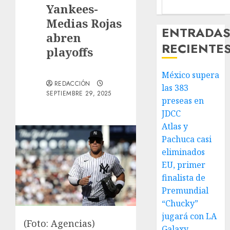
Yankees-
Medias Rojas
ENTRADA
abren
RECIENTE
playoffs
México supera
REDACCIÓN
las 383
SEPTIEMBRE 29, 2025
preseas en
JDCC
Atlas y
Pachuca casi
eliminados
EU, primer
finalista de
Premundial
“Chucky”
jugará con LA
(Foto: Agencias)
Galaxy