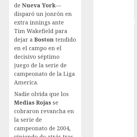
de
Nueva York
—
Copa Davis
disparó un jonrón en
Copa
extra innings ante
Intercontinental
FIFA
Tim Wakefield para
Copa Oro
dejar a
Boston
tendido
Cultura
en el campo en el
Derbi de
decisivo séptimo
Kentucky
juego de la serie de
Derby de
campeonato de la Liga
Kentucky
America.
Entrevista
Exclusiva
Nadie olvida que los
Espectáculos
Medias Rojas
se
Eurocopa
cobraron revancha en
Femenil
la serie de
Federación
campeonato de 2004,
Mexicana de
viniendo de atrás tras
Golf