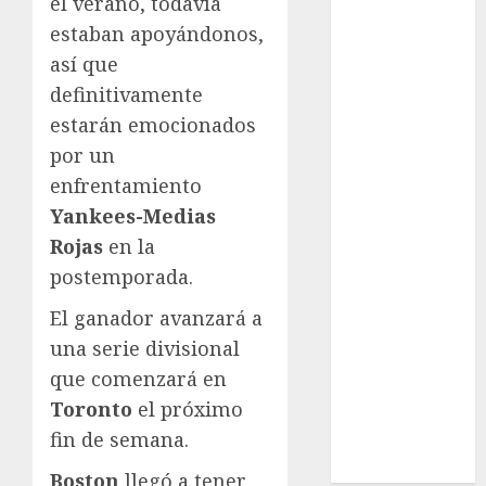
el verano, todavía
League
estaban apoyándonos,
Real Madrid
SALUD
así que
Serie Mundial
definitivamente
Sub-20
estarán emocionados
Surf
por un
Taekwondo
enfrentamiento
Tecnología
Yankees-Medias
Tenis
Rojas
en la
Tiro con arco
postemporada.
Tour de
Francia
El ganador avanzará a
Trucks México
una serie divisional
Turismo
que comenzará en
UEFA
Toronto
el próximo
Uncategorized
fin de semana.
Voleibol
Wimbledon
Boston
llegó a tener