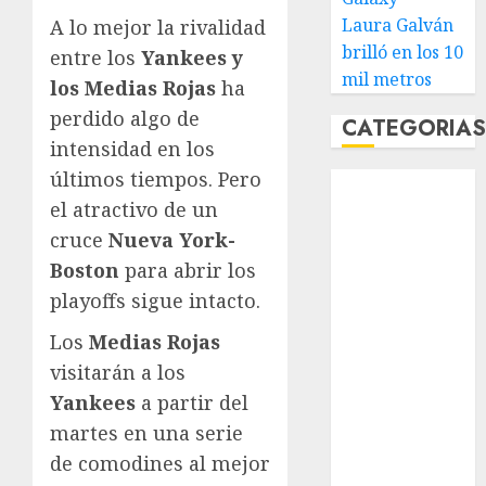
Laura Galván
A lo mejor la rivalidad
brilló en los 10
entre los
Yankees y
mil metros
los Medias Rojas
ha
perdido algo de
CATEGORIA
intensidad en los
últimos tiempos. Pero
Abierto de
el atractivo de un
Acapulco
Abierto de
cruce
Nueva York-
Australia
Boston
para abrir los
Abierto de
playoffs sigue intacto.
Francia
Los
Medias Rojas
Acuática
visitarán a los
Nelson Vargas
Ajedrez
Yankees
a partir del
Alpinismo
martes en una serie
Amateur
de comodines al mejor
Anuncio