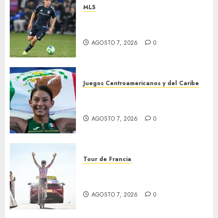
MLS
“Chucky” jugará con LA
Galaxy
AGOSTO 7, 2026
0
Juegos Centroamericanos y del Caribe
Laura Galván brilló en los 10
mil metros
AGOSTO 7, 2026
0
Tour de Francia
Phinney, nueva líder en el
Tour
AGOSTO 7, 2026
0