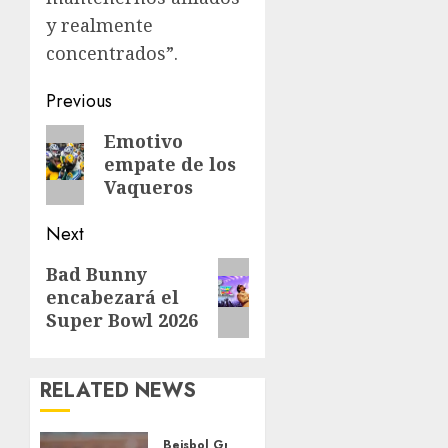
y realmente
concentrados”.
Post
Previous
navigation
Previous
Emotivo
empate de los
post:
Vaqueros
Next
Next
Bad Bunny
encabezará el
post:
Super Bowl 2026
RELATED NEWS
Beisbol Grandes Ligas