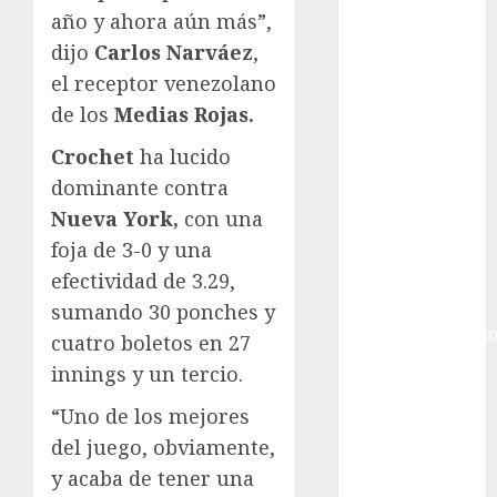
Gobierno de la
año y ahora aún más”,
Ciudad de
dijo
Carlos Narváez
,
México
el receptor venezolano
Golf
Golf
de los
Medias Rojas.
Internacional
Crochet
ha lucido
Hockey Sobre
dominante contra
Hielo
Nueva York,
con una
Indy Car
foja de 3-0 y una
Información
General
efectividad de 3.29,
Juegos
sumando 30 ponches y
Centroamericano
cuatro boletos en 27
y del Caribe
innings y un tercio.
Juegos de
“Uno de los mejores
Invierno
Juegos
del juego, obviamente,
Olímpicos
y acaba de tener una