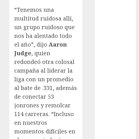
Cup
“Tenemos una
Motociclismo
Mundial 2026
multitud ruidosa allí,
Mundial de
un grupo ruidoso que
Atletismo
nos ha alentado todo
Mundial de
el año”, dijo
Aaron
Clubes
Judge
, quien
Mundial
redondeó otra colosal
Femenil
campaña al liderar la
Mundial Sub
liga con un promedio
20
Nacional
al bate de .331, además
Natación
de conectar 53
ONEFA
jonrones y remolcar
Pádel
114 carreras. “Incluso
Pádel Femenil
en nuestros
Pole Dance
momentos difíciles en
Premier