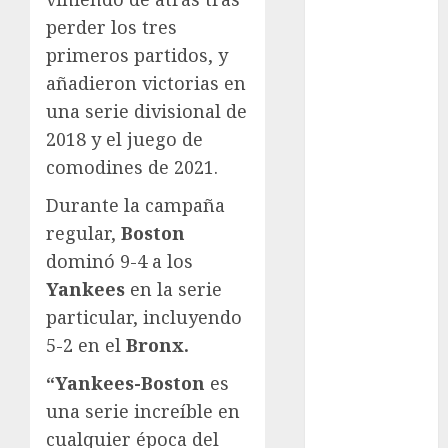
FIFA
perder los tres
Fitness
primeros partidos, y
Flag Football
añadieron victorias en
FootGolf
una serie divisional de
Fórmula Uno
2018 y el juego de
Futbol
comodines de 2021.
Futbol
Americano
Durante la campaña
Futbol
regular,
Boston
Americano
dominó 9-4 a los
Liga Mayor
Yankees
en la serie
Futbol
particular, incluyendo
Argentino
5-2 en el
Bronx.
Futbol
Inglaterra
“Yankees-Boston
es
Gimnasia
una serie increíble en
Giro de Italia
cualquier época del