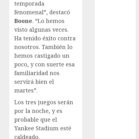
Juegos
temporada
Olímpicos Los
fenomenal”, destacó
Ángeles
Boone
. “Lo hemos
Juegos
visto algunas veces.
Paralímpicos
Ha tenido éxito contra
de Invierno
nosotros. También lo
Leagues Cup
hemos castigado un
LFA
Liga de
poco, y con suerte esa
Naciones
familiaridad nos
CONCACAF
servirá bien el
Liga Europa
martes”.
Liga Premier
Los tres juegos serán
Lucha Libre
Maratón
por la noche, y es
Media
probable que el
Maratón
Yankee Stadium esté
México Racing
caldeado.