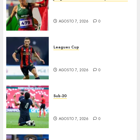
México supera las 383 preseas
en JDCC
AGOSTO 7, 2026
0
Leagues Cup
Atlas y Pachuca casi
eliminados
AGOSTO 7, 2026
0
Sub-20
EU, primer finalista de
Premundial
AGOSTO 7, 2026
0