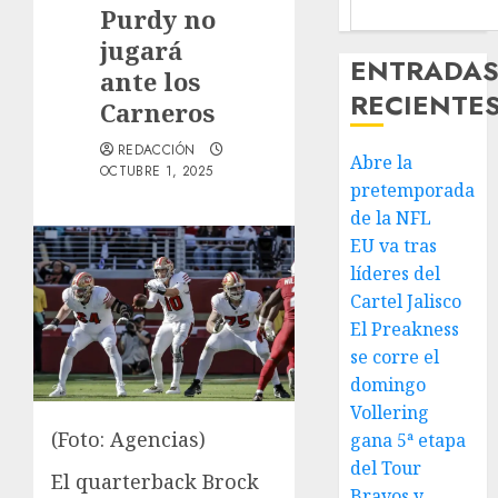
Purdy no
jugará
ENTRADA
ante los
RECIENTE
Carneros
REDACCIÓN
Abre la
OCTUBRE 1, 2025
pretemporada
de la NFL
EU va tras
líderes del
Cartel Jalisco
El Preakness
se corre el
domingo
Vollering
(Foto: Agencias)
gana 5ª etapa
del Tour
El quarterback Brock
Bravos y