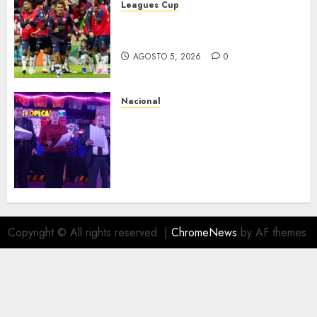
Leagues Cup
Bravos y Potros, únicos en dar
la cara
AGOSTO 5, 2026
0
Nacional
Segunda entrega del Iuris
Dicto 2026 reconoce la
trayectoria de destacados
juristas del Colegio de
Abogados del Valle de México,
filial Ecatepec
AGOSTO 5, 2026
0
Copyright © All rights reserved.
|
ChromeNews
by AF themes.