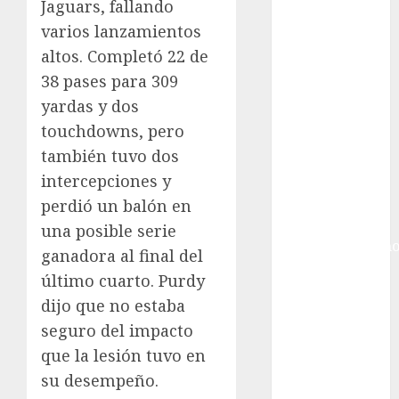
Ciudad de
Jaguars, fallando
México
varios lanzamientos
Golf
altos. Completó 22 de
Golf
38 pases para 309
Internacional
yardas y dos
Hockey Sobre
touchdowns, pero
Hielo
también tuvo dos
Indy Car
Información
intercepciones y
General
perdió un balón en
Juegos
una posible serie
Centroamericano
ganadora al final del
y del Caribe
último cuarto. Purdy
Juegos de
dijo que no estaba
Invierno
seguro del impacto
Juegos
que la lesión tuvo en
Olímpicos
Juegos
su desempeño.