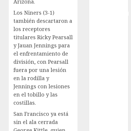
Arizona.
Copa
Los Niners (3-1)
Intercontinental
también descartaron a
FIFA
Copa Oro
los receptores
Cultura
titulares Ricky Pearsall
Derbi de
y Jauan Jennings para
Kentucky
el enfrentamiento de
Derby de
división, con Pearsall
Kentucky
fuera por una lesión
Entrevista
en la rodilla y
Exclusiva
Jennings con lesiones
Espectáculos
Eurocopa
en el tobillo y las
Femenil
costillas.
Federación
San Francisco ya está
Mexicana de
sin el ala cerrada
Golf
George Kittle, quien
FIFA