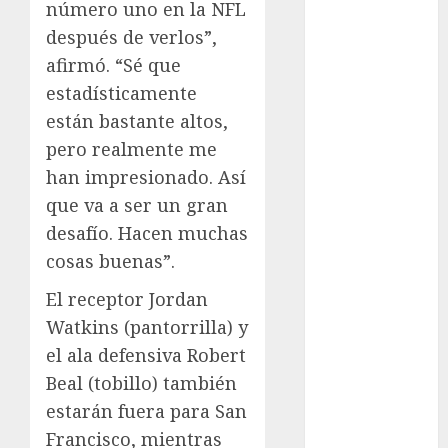
Motociclismo
número uno en la NFL
Mundial 2026
después de verlos”,
Mundial de
afirmó. “Sé que
Atletismo
estadísticamente
Mundial de
están bastante altos,
Clubes
pero realmente me
Mundial
han impresionado. Así
Femenil
que va a ser un gran
Mundial Sub
20
desafío. Hacen muchas
Nacional
cosas buenas”.
Natación
El receptor Jordan
ONEFA
Watkins (pantorrilla) y
Pádel
el ala defensiva Robert
Pádel Femenil
Pole Dance
Beal (tobillo) también
Premier
estarán fuera para San
League
Francisco, mientras