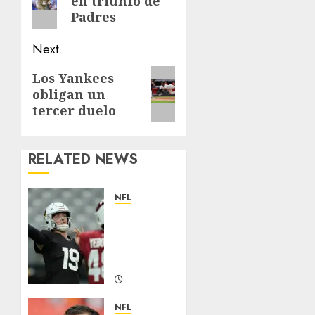
en triunfo de
post:
Padres
Next
Next
Los Yankees
obligan un
post:
tercer duelo
RELATED NEWS
NFL
Abre la
pretemporada
de la
NFL
AGOSTO 5,
2026
NFL