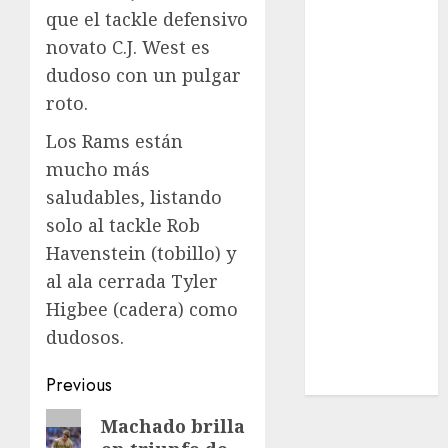
Real Madrid
que el tackle defensivo
SALUD
novato C.J. West es
Serie Mundial
dudoso con un pulgar
Surf
roto.
Taekwondo
Tecnología
Los Rams están
Tenis
mucho más
Tiro con arco
saludables, listando
Tour de
solo al tackle Rob
Francia
Havenstein (tobillo) y
Trucks México
al ala cerrada Tyler
Turismo
UEFA
Higbee (cadera) como
Uncategorized
dudosos.
Voleibol
Post
Wimbledon
Previous
navigation
Previous
Machado brilla