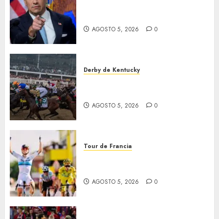
EU va tras líderes del Cartel
Jalisco
AGOSTO 5, 2026
0
Derby de Kentucky
El Preakness se corre el
domingo
AGOSTO 5, 2026
0
Tour de Francia
Vollering gana 5ª etapa del
Tour
AGOSTO 5, 2026
0