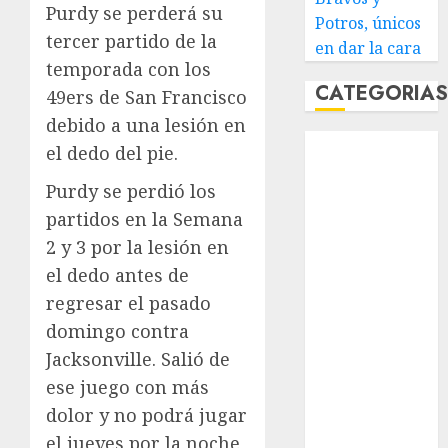
Purdy se perderá su
Potros, únicos
tercer partido de la
en dar la cara
temporada con los
CATEGORIA
49ers de San Francisco
debido a una lesión en
Abierto de
el dedo del pie.
Acapulco
Purdy se perdió los
Abierto de
Australia
partidos en la Semana
Abierto de
2 y 3 por la lesión en
Francia
el dedo antes de
Acuática
regresar el pasado
Nelson Vargas
domingo contra
Ajedrez
Jacksonville. Salió de
Alpinismo
ese juego con más
Amateur
dolor y no podrá jugar
Anuncio
el jueves por la noche
Atletismo