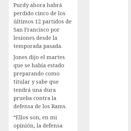
Olímpicos Los
Purdy ahora habrá
Ángeles
perdido cinco de los
Juegos
últimos 12 partidos de
Paralímpicos
San Francisco por
de Invierno
Leagues Cup
lesiones desde la
LFA
temporada pasada.
Liga de
Jones dijo el martes
Naciones
que se había estado
CONCACAF
preparando como
Liga Europa
Liga Premier
titular y sabe que
Lucha Libre
tendrá una dura
Maratón
prueba contra la
Media
defensa de los Rams.
Maratón
“Ellos son, en mi
México Racing
Cup
opinión, la defensa