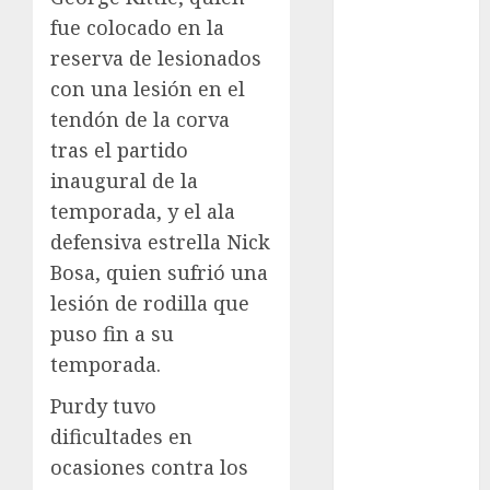
Fitness
fue colocado en la
Flag Football
reserva de lesionados
FootGolf
con una lesión en el
Fórmula Uno
tendón de la corva
Futbol
tras el partido
Futbol
inaugural de la
Americano
temporada, y el ala
Futbol
defensiva estrella Nick
Americano
Bosa, quien sufrió una
Liga Mayor
Futbol
lesión de rodilla que
Argentino
puso fin a su
Futbol
temporada.
Inglaterra
Purdy tuvo
Gimnasia
dificultades en
Giro de Italia
Gobierno de la
ocasiones contra los