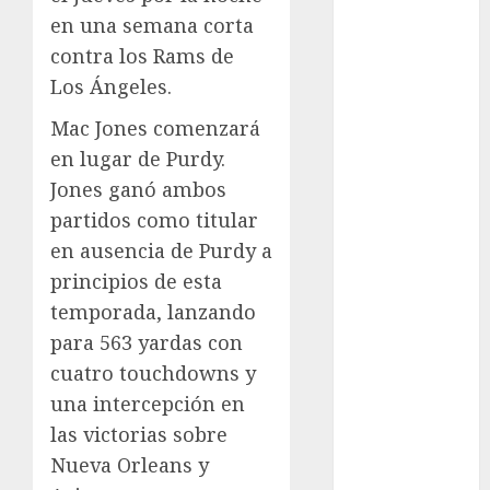
Automovilismo
en una semana corta
Basquetbol
contra los Rams de
Colegial
Los Ángeles.
Box
Mac Jones comenzará
Boxing
en lugar de Purdy.
Bundesliga
Charrería
Jones ganó ambos
Ciclismo
partidos como titular
Cine
en ausencia de Purdy a
Columna
principios de esta
Combates
temporada, lanzando
Comida
para 563 yardas con
CONADE
cuatro touchdowns y
Copa Africana
una intercepción en
de Naciones
Copa América
las victorias sobre
Femenina
Nueva Orleans y
Copa Davis