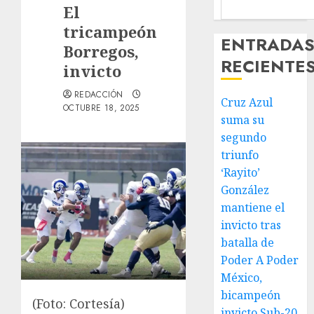
El
tricampeón
ENTRADA
Borregos,
RECIENTE
invicto
REDACCIÓN
Cruz Azul
OCTUBRE 18, 2025
suma su
segundo
triunfo
‘Rayito’
González
mantiene el
invicto tras
batalla de
Poder A Poder
México,
bicampeón
(Foto: Cortesía)
invicto Sub-20