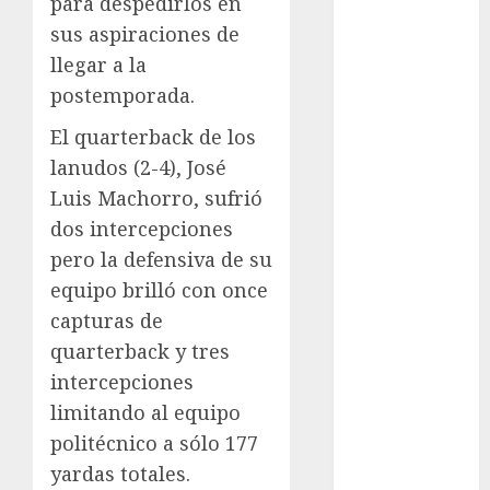
para despedirlos en
Pádel
sus aspiraciones de
Pádel Femenil
Pole Dance
llegar a la
Premier
postemporada.
League
El quarterback de los
Real Madrid
lanudos (2-4), José
SALUD
Luis Machorro, sufrió
Serie Mundial
Sub-20
dos intercepciones
Surf
pero la defensiva de su
Taekwondo
equipo brilló con once
Tecnología
capturas de
Tenis
quarterback y tres
Tiro con arco
intercepciones
Tour de
limitando al equipo
Francia
politécnico a sólo 177
Trucks México
Turismo
yardas totales.