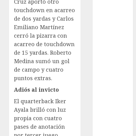
Cruz aportó otro
Ajedrez
touchdown en acarreo
Alpinismo
de dos yardas y Carlos
Amateur
Emiliano Martínez
Anuncio
cerró la pizarra con
Atletismo
acarreo de touchdown
Automovilismo
Basquetbol
de 15 yardas. Roberto
Colegial
Medina sumó un gol
Box
de campo y cuatro
Boxing
puntos extras.
Bundesliga
Adiós al invicto
Charrería
Ciclismo
El quarterback Iker
Cine
Ayala brilló con luz
Columna
propia con cuatro
Combates
pases de anotación
Comida
por tercer juego
CONADE