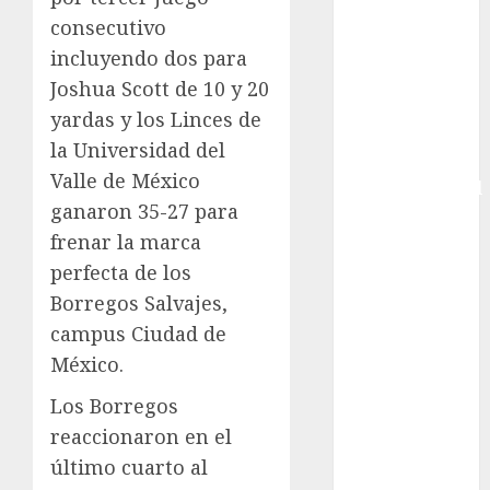
Copa Africana
consecutivo
de Naciones
incluyendo dos para
Copa América
Joshua Scott de 10 y 20
Femenina
yardas y los Linces de
Copa Davis
la Universidad del
Copa
Valle de México
Intercontinental
ganaron 35-27 para
FIFA
frenar la marca
Copa Oro
Cultura
perfecta de los
Derbi de
Borregos Salvajes,
Kentucky
campus Ciudad de
Derby de
México.
Kentucky
Los Borregos
Entrevista
Exclusiva
reaccionaron en el
Espectáculos
último cuarto al
Eurocopa