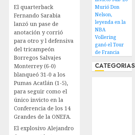
El quarterback
Murió Don
Nelson,
Fernando Sarabia
leyenda en la
lanzó un pase de
NBA
anotación y corrió
Vollering
para otro y l defensiva
ganó el Tour
del tricampeón
de Francia
Borregos Salvajes
CATEGORIA
Monterrey (6-0)
blanqueó 31-0 a los
Abierto de
Pumas Acatlán (1-5),
Acapulco
para seguir como el
Abierto de
único invicto en la
Australia
Conferencia de los 14
Abierto de
Grandes de la ONEFA.
Francia
Acuática
El explosivo Alejandro
Nelson Vargas