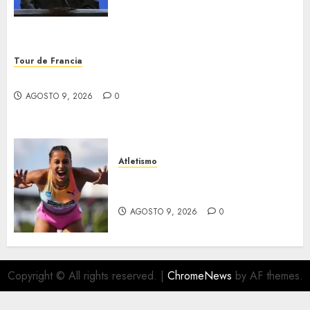
Tour de Francia
Vollering ganó el Tour de Francia
AGOSTO 9, 2026
0
Atletismo
Campeonatos europeos en el
Reino Unido
AGOSTO 9, 2026
0
Copyright © All rights reserved.
|
ChromeNews
by AF themes.