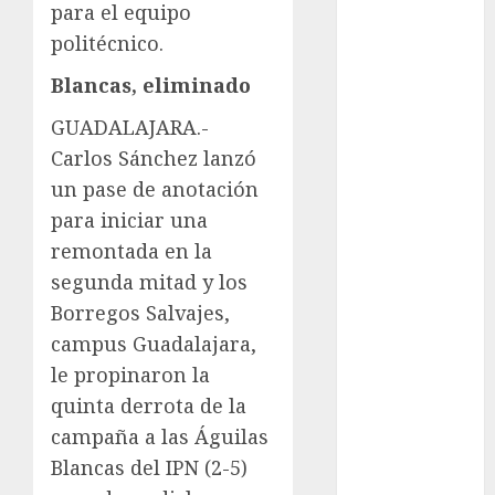
Maratón
para el equipo
Media
politécnico.
Maratón
Blancas, eliminado
México Racing
Cup
GUADALAJARA.-
Motociclismo
Carlos Sánchez lanzó
Mundial 2026
un pase de anotación
Mundial de
para iniciar una
Atletismo
remontada en la
Mundial de
segunda mitad y los
Clubes
Mundial
Borregos Salvajes,
Femenil
campus Guadalajara,
Mundial Sub
le propinaron la
20
quinta derrota de la
Nacional
campaña a las Águilas
Natación
Blancas del IPN (2-5)
ONEFA