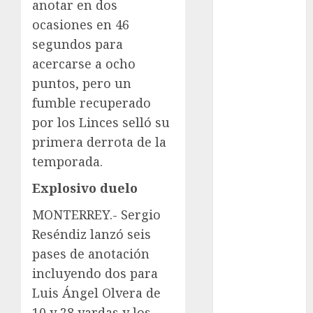
anotar en dos
Femenil
ocasiones en 46
Federación
segundos para
Mexicana de
acercarse a ocho
Golf
puntos, pero un
FIFA
fumble recuperado
Fitness
Flag Football
por los Linces selló su
FootGolf
primera derrota de la
Fórmula Uno
temporada.
Futbol
Explosivo duelo
Futbol
Americano
MONTERREY.- Sergio
Futbol
Reséndiz lanzó seis
Americano
pases de anotación
Liga Mayor
incluyendo dos para
Futbol
Luis Ángel Olvera de
Argentino
10 y 28 yardas y los