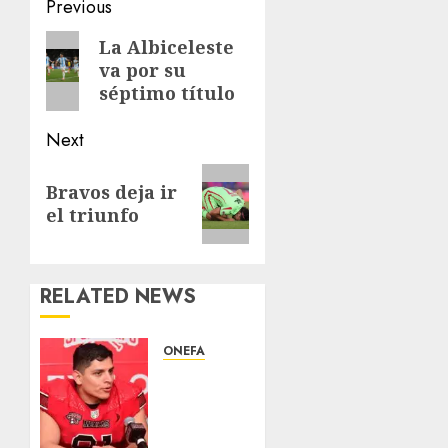
Post
Previous
navigation
Previous
La Albiceleste
va por su
post:
séptimo título
Next
Next
Bravos deja ir
post:
el triunfo
RELATED NEWS
ONEFA
Alberto
Madriz
espera
los