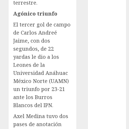
Juegos de
terrestre.
Invierno
Agónico triunfo
Juegos
Olímpicos
El tercer gol de campo
Juegos
de Carlos Andreé
Olímpicos Los
Jaime, con dos
Ángeles
segundos, de 22
Juegos
yardas le dio a los
Paralímpicos
Leones de la
de Invierno
Universidad Anáhuac
Leagues Cup
LFA
México Norte (UAMN)
Liga de
un triunfo por 23-21
Naciones
ante los Burros
CONCACAF
Blancos del IPN.
Liga Europa
Axel Medina tuvo dos
Liga Premier
Lucha Libre
pases de anotación