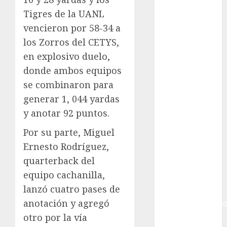
Futbol
Inglaterra
Tigres de la UANL
Gimnasia
vencieron por 58-34 a
Giro de Italia
los Zorros del CETYS,
Gobierno de la
en explosivo duelo,
Ciudad de
donde ambos equipos
México
se combinaron para
Golf
generar 1, 044 yardas
Golf
y anotar 92 puntos.
Internacional
Hockey Sobre
Por su parte, Miguel
Hielo
Ernesto Rodríguez,
Indy Car
quarterback del
Información
equipo cachanilla,
General
lanzó cuatro pases de
Juegos
anotación y agregó
Centroamericano
y del Caribe
otro por la vía