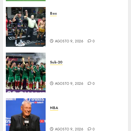
Box
‘Rayito’ González mantiene el
invicto tras batalla de Poder A
Poder
AGOSTO 9, 2026
0
Sub-20
México, bicampeón invicto
Sub-20
AGOSTO 9, 2026
0
NBA
Murió Don Nelson, leyenda en
la NBA
AGOSTO 9, 2026
0