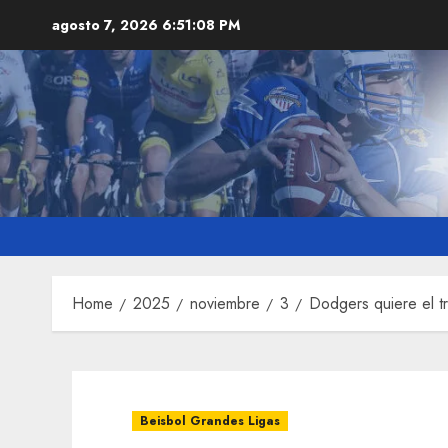
Skip
agosto 7, 2026
6:51:10 PM
to
content
Home
2025
noviembre
3
Dodgers quiere el t
Beisbol Grandes Ligas