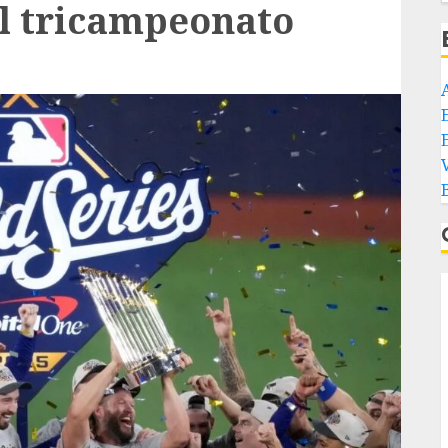
l tricampeonato
E