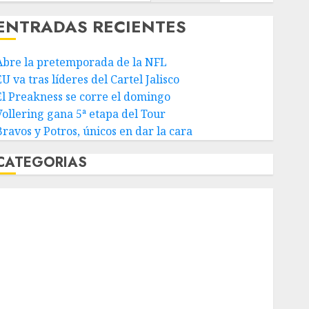
ENTRADAS RECIENTES
Abre la pretemporada de la NFL
U va tras líderes del Cartel Jalisco
El Preakness se corre el domingo
Vollering gana 5ª etapa del Tour
Bravos y Potros, únicos en dar la cara
CATEGORIAS
Abierto de Acapulco
Abierto de Australia
Abierto de Francia
Acuática Nelson Vargas
Ajedrez
Alpinismo
Amateur