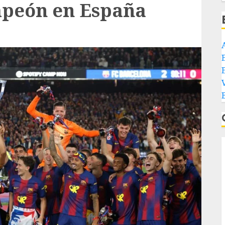
mpeón en España
E