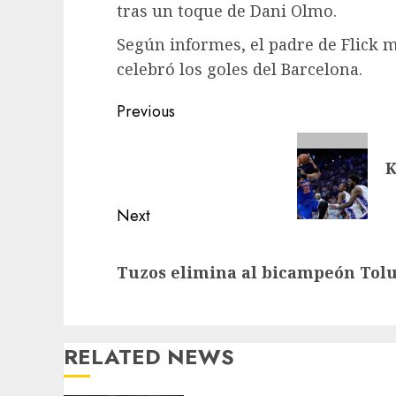
tras un toque de Dani Olmo.
Según informes, el padre de Flick 
celebró los goles del Barcelona.
Post
Previous
navigation
Previous
K
post:
Next
Next
Tuzos elimina al bicampeón Tol
post:
RELATED NEWS