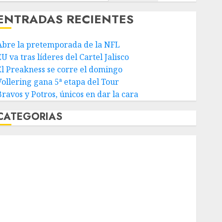
ENTRADAS RECIENTES
Abre la pretemporada de la NFL
U va tras líderes del Cartel Jalisco
El Preakness se corre el domingo
Vollering gana 5ª etapa del Tour
Bravos y Potros, únicos en dar la cara
CATEGORIAS
Abierto de Acapulco
Abierto de Australia
Abierto de Francia
Acuática Nelson Vargas
Ajedrez
Alpinismo
Amateur