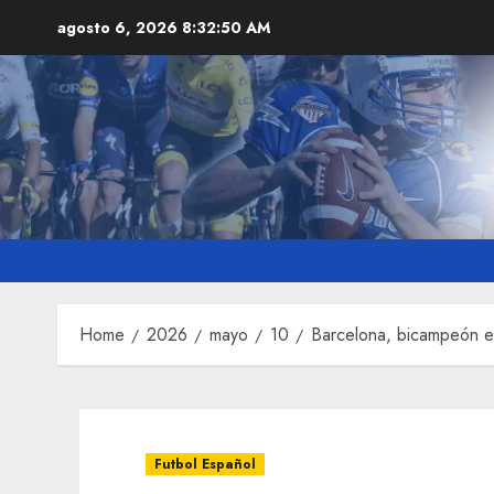
Skip
agosto 6, 2026
8:32:51 AM
to
content
Home
2026
mayo
10
Barcelona, bicampeón 
Futbol Español