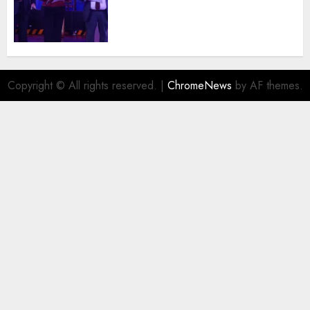
trayectoria de destacados
juristas del Colegio de
Abogados del Valle de México,
filial Ecatepec
AGOSTO 5, 2026
0
Copyright © All rights reserved.
|
ChromeNews
by AF themes.