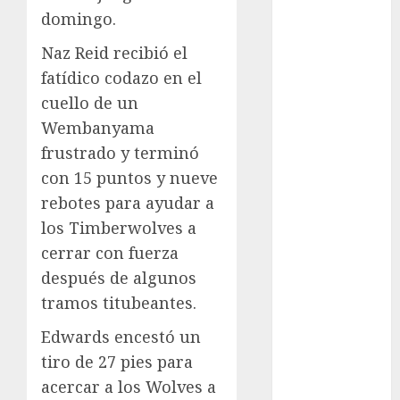
domingo.
Automovilismo
Basquetbol
Naz Reid recibió el
Colegial
fatídico codazo en el
Box
cuello de un
Boxing
Wembanyama
Bundesliga
frustrado y terminó
Charrería
Ciclismo
con 15 puntos y nueve
Cine
rebotes para ayudar a
Columna
los Timberwolves a
Combates
cerrar con fuerza
Comida
después de algunos
CONADE
tramos titubeantes.
Copa Africana
de Naciones
Edwards encestó un
Copa América
tiro de 27 pies para
Femenina
acercar a los Wolves a
Copa Davis