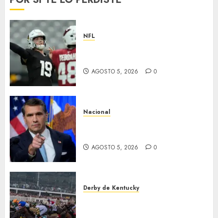
NFL
Abre la pretemporada de la
NFL
AGOSTO 5, 2026
0
Nacional
EU va tras líderes del Cartel
Jalisco
AGOSTO 5, 2026
0
Derby de Kentucky
El Preakness se corre el
domingo