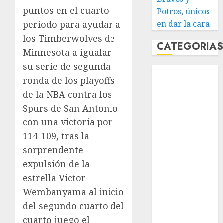
puntos en el cuarto
Potros, únicos
periodo para ayudar a
en dar la cara
los Timberwolves de
CATEGORIA
Minnesota a igualar
su serie de segunda
Abierto de
ronda de los playoffs
Acapulco
de la NBA contra los
Abierto de
Spurs de San Antonio
Australia
Abierto de
con una victoria por
Francia
114-109, tras la
Acuática
sorprendente
Nelson Vargas
expulsión de la
Ajedrez
estrella Victor
Alpinismo
Wembanyama al inicio
Amateur
del segundo cuarto del
Anuncio
cuarto juego el
Atletismo