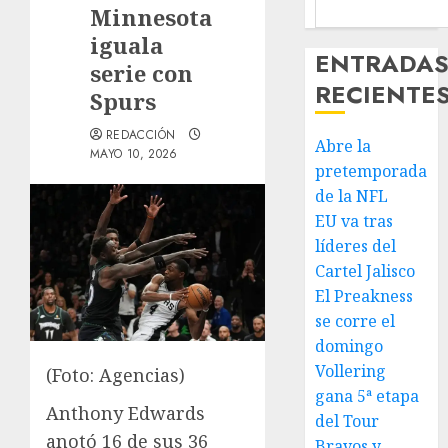
Minnesota
iguala
ENTRADA
serie con
RECIENTE
Spurs
REDACCIÓN
Abre la
MAYO 10, 2026
pretemporada
de la NFL
EU va tras
líderes del
Cartel Jalisco
El Preakness
se corre el
domingo
Vollering
(Foto: Agencias)
gana 5ª etapa
Anthony Edwards
del Tour
anotó 16 de sus 36
Bravos y