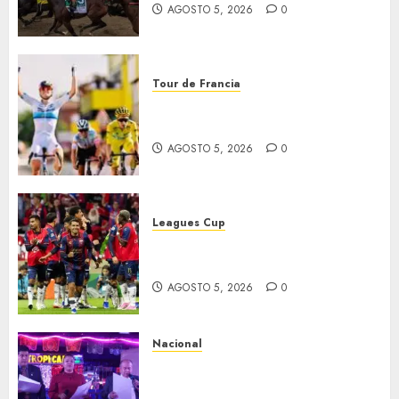
AGOSTO 5, 2026
0
Tour de Francia
Vollering gana 5ª etapa del
Tour
AGOSTO 5, 2026
0
Leagues Cup
Bravos y Potros, únicos en dar
la cara
AGOSTO 5, 2026
0
Nacional
Segunda entrega del Iuris
Dicto 2026 reconoce la