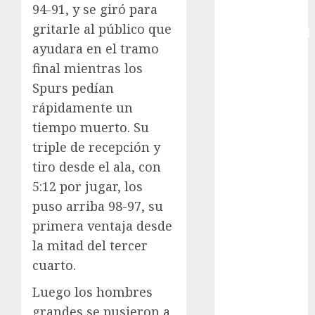
94-91, y se giró para
Copa
gritarle al público que
Intercontinental
ayudara en el tramo
FIFA
final mientras los
Copa Oro
Cultura
Spurs pedían
Derbi de
rápidamente un
Kentucky
tiempo muerto. Su
Derby de
triple de recepción y
Kentucky
tiro desde el ala, con
Entrevista
5:12 por jugar, los
Exclusiva
puso arriba 98-97, su
Espectáculos
primera ventaja desde
Eurocopa
Femenil
la mitad del tercer
Federación
cuarto.
Mexicana de
Luego los hombres
Golf
grandes se pusieron a
FIFA