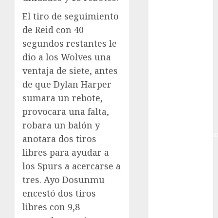
Ciudad de
México
El tiro de seguimiento
Golf
de Reid con 40
Golf
segundos restantes le
Internacional
dio a los Wolves una
Hockey Sobre
ventaja de siete, antes
Hielo
de que Dylan Harper
Indy Car
sumara un rebote,
Información
General
provocara una falta,
Juegos
robara un balón y
Centroamericano
anotara dos tiros
y del Caribe
libres para ayudar a
Juegos de
los Spurs a acercarse a
Invierno
tres. Ayo Dosunmu
Juegos
encestó dos tiros
Olímpicos
libres con 9,8
Juegos