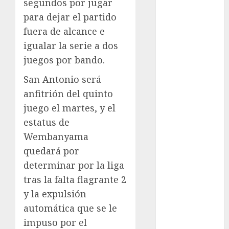
Olímpicos Los
segundos por jugar
Ángeles
para dejar el partido
Juegos
fuera de alcance e
Paralímpicos
igualar la serie a dos
de Invierno
juegos por bando.
Leagues Cup
LFA
San Antonio será
Liga de
anfitrión del quinto
Naciones
juego el martes, y el
CONCACAF
estatus de
Liga Europa
Wembanyama
Liga Premier
quedará por
Lucha Libre
determinar por la liga
Maratón
tras la falta flagrante 2
Media
y la expulsión
Maratón
México Racing
automática que se le
Cup
impuso por el