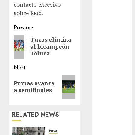
Motociclismo
contacto excesivo
Mundial 2026
sobre Reid.
Mundial de
Atletismo
Post
Previous
Mundial de
navigation
Previous
Clubes
Tuzos elimina
al bicampeón
post:
Mundial
Toluca
Femenil
Mundial Sub
Next
20
Nacional
Next
Pumas avanza
Natación
post:
a semifinales
ONEFA
Pádel
Pádel Femenil
RELATED NEWS
Pole Dance
Premier
League
NBA