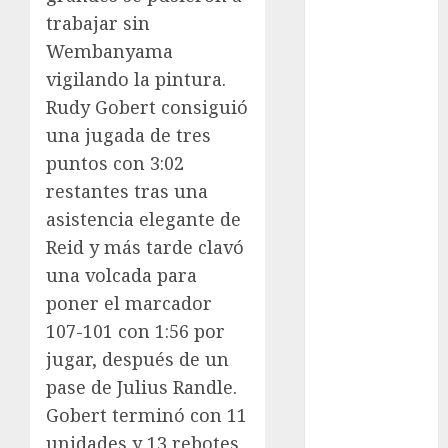
trabajar sin
Fitness
Flag Football
Wembanyama
FootGolf
vigilando la pintura.
Fórmula Uno
Rudy Gobert consiguió
Futbol
una jugada de tres
Futbol
puntos con 3:02
Americano
restantes tras una
Futbol
asistencia elegante de
Americano
Reid y más tarde clavó
Liga Mayor
una volcada para
Futbol
Argentino
poner el marcador
Futbol
107-101 con 1:56 por
Inglaterra
jugar, después de un
Gimnasia
pase de Julius Randle.
Giro de Italia
Gobert terminó con 11
Gobierno de la
unidades y 13 rebotes.