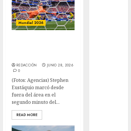
Basquetbol
Colegial
Box
Mundial 2026
Boxing
Bundesliga
Canadá avanza a
Charrería
los octavos de
Ciclismo
final
Cine
Columna
REDACCIÓN
JUNIO 28, 2026
0
Combates
Comida
(Fotos: Agencias) Stephen
CONADE
Eustáquio marcó desde
Copa Africana
fuera del área en el
de Naciones
segundo minuto del...
Copa América
READ MORE
Femenina
Copa Davis
Copa