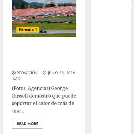
Intercontinental
FIFA
Copa Oro
Cultura
Fórmula 1
Derbi de
Kentucky
Russell se impone
Derby de
en el GP de
Kentucky
Austria
Entrevista
REDACCIÓN
JUNIO 28, 2026
Exclusiva
0
Espectáculos
(Fotos: Agencias) George
Eurocopa
Russell demostró que puede
Femenil
soportar el calor de más de
Federación
una...
Mexicana de
Golf
READ MORE
FIFA
Fitness