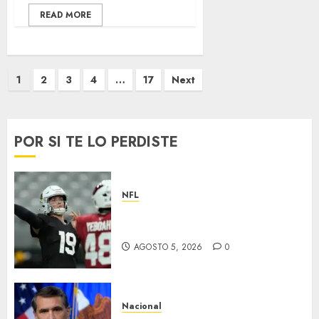
READ MORE
Paginación
1
2
3
4
…
17
Next
de
entradas
POR SI TE LO PERDISTE
NFL
Abre la pretemporada de la
NFL
AGOSTO 5, 2026
0
Nacional