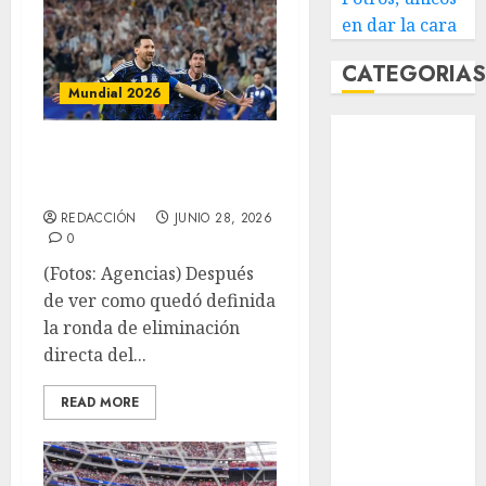
en dar la cara
CATEGORIA
Mundial 2026
Abierto de
Algunos equipos
Acapulco
la tienen más fácil
Abierto de
Australia
REDACCIÓN
JUNIO 28, 2026
Abierto de
0
Francia
(Fotos: Agencias) Después
Acuática
de ver como quedó definida
Nelson Vargas
la ronda de eliminación
Ajedrez
directa del...
Alpinismo
Amateur
READ MORE
Anuncio
Atletismo
Automovilismo