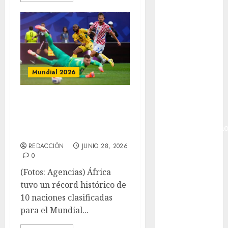
México
Golf
Golf
Internacional
Hockey Sobre
Hielo
Mundial 2026
Indy Car
Información
África, la
General
revelación con 9
Juegos
Centroamericano
clasificados
y del Caribe
REDACCIÓN
JUNIO 28, 2026
Juegos de
0
Invierno
(Fotos: Agencias) África
Juegos
tuvo un récord histórico de
Olímpicos
10 naciones clasificadas
Juegos
para el Mundial...
Olímpicos Los