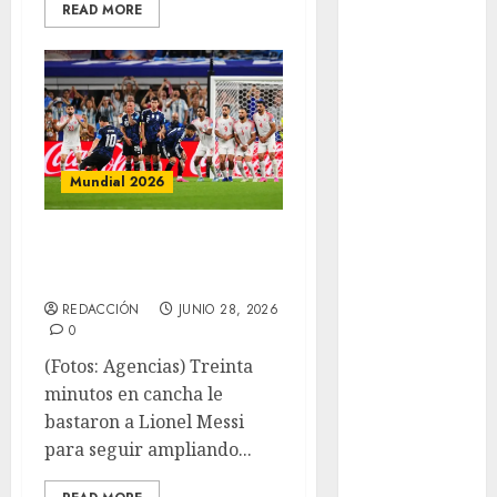
Ángeles
READ MORE
Juegos
Paralímpicos
de Invierno
Leagues Cup
LFA
Liga de
Mundial 2026
Naciones
CONCACAF
Messi sigue con su
Liga Europa
racha goleadora
Liga Premier
Lucha Libre
REDACCIÓN
JUNIO 28, 2026
0
Maratón
Media
(Fotos: Agencias) Treinta
Maratón
minutos en cancha le
México Racing
bastaron a Lionel Messi
Cup
para seguir ampliando...
Motociclismo