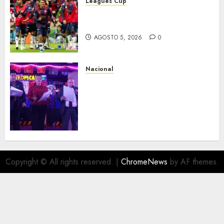
Leagues Cup
Bravos y Potros, únicos en dar
la cara
AGOSTO 5, 2026
0
Nacional
Segunda entrega del Iuris
Dicto 2026 reconoce la
trayectoria de destacados
juristas del Colegio de
Abogados del Valle de México,
filial Ecatepec
AGOSTO 5, 2026
0
Copyright © All rights reserved.
|
ChromeNews
by AF themes.