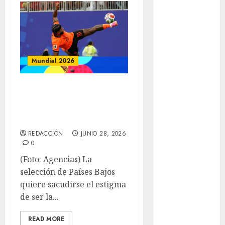
Flag Football
FootGolf
Fórmula Uno
Futbol
Mundial 2026
Futbol
Americano
Holanda-
Futbol
Americano
Marruecos, chocan
Liga Mayor
en Monterrey
Futbol
REDACCIÓN
JUNIO 28, 2026
Argentino
0
Futbol
(Foto: Agencias) La
Inglaterra
selección de Países Bajos
Gimnasia
quiere sacudirse el estigma
Giro de Italia
de ser la...
Gobierno de la
Ciudad de
READ MORE