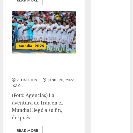
READ MORE
Mundial 2026
Mundial de
Atletismo
Mundial de
Clubes
Mundial
Femenil
Mundial 2026
Mundial Sub
20
Por un gol,
Nacional
eliminan a Irán
Natación
REDACCIÓN
JUNIO 28, 2026
ONEFA
0
Pádel
(Foto: Agencias) La
Pádel Femenil
aventura de Irán en el
Pole Dance
Mundial llegó a su fin,
Premier
después...
League
Real Madrid
READ MORE