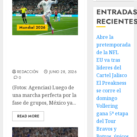
ENTRADA
RECIENTE
Mundial 2026
Abre la
El Azteca y la
pretemporada
altitud favorecen
de la NFL
EU va tras
al Tri
líderes del
REDACCIÓN
JUNIO 28, 2026
Cartel Jalisco
0
El Preakness
(Fotos: Agencias) Luego de
se corre el
una marcha perfecta por la
domingo
fase de grupos, México ya...
Vollering
gana 5ª etapa
READ MORE
del Tour
Bravos y
Potros, únicos