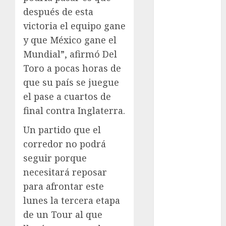
después de esta
FIFA
Fitness
victoria el equipo gane
Flag Football
y que México gane el
FootGolf
Mundial”, afirmó Del
Fórmula Uno
Toro a pocas horas de
Futbol
que su país se juegue
Futbol
el pase a cuartos de
Americano
final contra Inglaterra.
Futbol
Americano
Un partido que el
Liga Mayor
corredor no podrá
Futbol
seguir porque
Argentino
necesitará reposar
Futbol
para afrontar este
Inglaterra
lunes la tercera etapa
Gimnasia
Giro de Italia
de un Tour al que