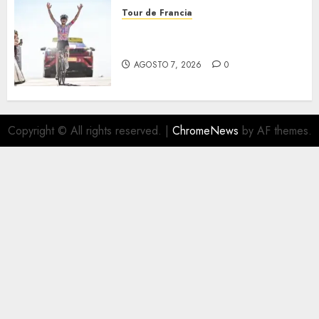
Tour de Francia
Phinney, nueva líder en el
Tour
AGOSTO 7, 2026
0
Copyright © All rights reserved.
|
ChromeNews
by AF themes.