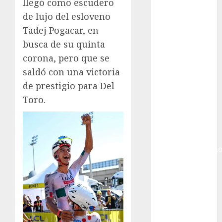
Gobierno de la
llegó como escudero
Ciudad de
de lujo del esloveno
México
Tadej Pogacar, en
Golf
busca de su quinta
Golf
corona, pero que se
Internacional
saldó con una victoria
Hockey Sobre
de prestigio para Del
Hielo
Toro.
Indy Car
Información
General
Juegos
Centroamericano
y del Caribe
Juegos de
Invierno
Juegos
Olímpicos