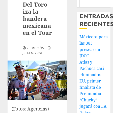
Del Toro
iza la
ENTRADA
bandera
RECIENTE
mexicana
en el Tour
México supera
las 383
REDACCIÓN
preseas en
JULIO 5, 2026
JDCC
Atlas y
Pachuca casi
eliminados
EU, primer
finalista de
Premundial
“Chucky”
jugará con LA
(Fotos: Agencias)
Galaxy