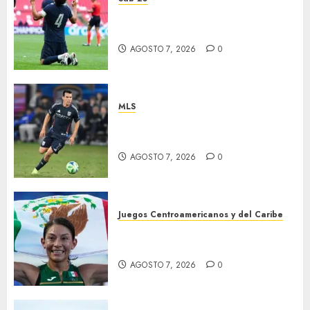
EU, primer finalista de
Premundial
AGOSTO 7, 2026
0
MLS
“Chucky” jugará con LA
Galaxy
AGOSTO 7, 2026
0
Juegos Centroamericanos y del Caribe
Laura Galván brilló en los 10
mil metros
AGOSTO 7, 2026
0