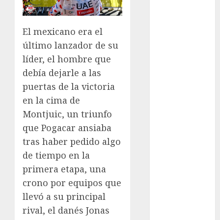
Juegos
Olímpicos Los
Ángeles
El mexicano era el
Juegos
último lanzador de su
Paralímpicos
líder, el hombre que
de Invierno
debía dejarle a las
Leagues Cup
puertas de la victoria
LFA
en la cima de
Liga de
Naciones
Montjuic, un triunfo
CONCACAF
que Pogacar ansiaba
Liga Europa
tras haber pedido algo
Liga Premier
de tiempo en la
Lucha Libre
primera etapa, una
Maratón
crono por equipos que
Media
llevó a su principal
Maratón
rival, el danés Jonas
México Racing