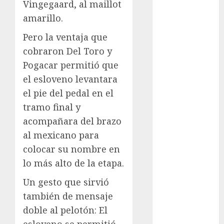
Cup
Vingegaard, al maillot
Motociclismo
amarillo.
Mundial 2026
Pero la ventaja que
Mundial de
cobraron Del Toro y
Atletismo
Pogacar permitió que
Mundial de
Clubes
el esloveno levantara
Mundial
el pie del pedal en el
Femenil
tramo final y
Mundial Sub
acompañara del brazo
20
al mexicano para
Nacional
colocar su nombre en
Natación
lo más alto de la etapa.
ONEFA
Pádel
Un gesto que sirvió
Pádel Femenil
también de mensaje
Pole Dance
doble al pelotón: El
Premier
esloveno se permitió