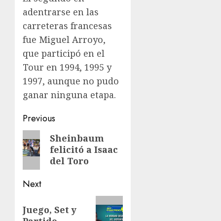
adentrarse en las
carreteras francesas
fue Miguel Arroyo,
que participó en el
Tour en 1994, 1995 y
1997, aunque no pudo
ganar ninguna etapa.
Post
Previous
navigation
Previous
Sheinbaum
felicitó a Isaac
post:
del Toro
Next
Next
Juego, Set y
post:
Partido