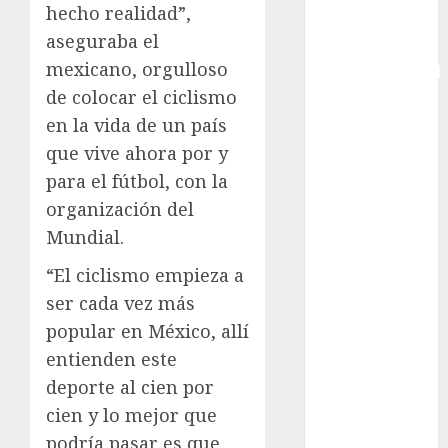
hecho realidad”,
Copa Davis
aseguraba el
Copa
mexicano, orgulloso
Intercontinental
de colocar el ciclismo
FIFA
Copa Oro
en la vida de un país
Cultura
que vive ahora por y
Derbi de
para el fútbol, con la
Kentucky
organización del
Derby de
Mundial.
Kentucky
Entrevista
“El ciclismo empieza a
Exclusiva
ser cada vez más
Espectáculos
popular en México, allí
Eurocopa
entienden este
Femenil
deporte al cien por
Federación
cien y lo mejor que
Mexicana de
podría pasar es que
Golf