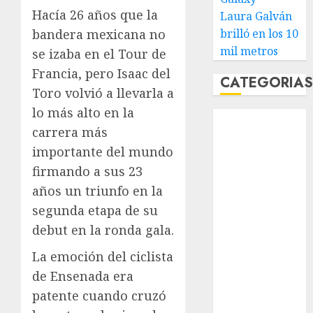
Hacía 26 años que la
Laura Galván
brilló en los 10
bandera mexicana no
mil metros
se izaba en el Tour de
Francia, pero Isaac del
CATEGORIA
Toro volvió a llevarla a
lo más alto en la
Abierto de
carrera más
Acapulco
importante del mundo
Abierto de
Australia
firmando a sus 23
Abierto de
años un triunfo en la
Francia
segunda etapa de su
Acuática
debut en la ronda gala.
Nelson Vargas
La emoción del ciclista
Ajedrez
Alpinismo
de Ensenada era
Amateur
patente cuando cruzó
Anuncio