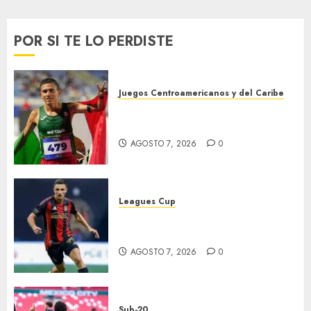
2026
0
POR SI TE LO PERDISTE
Juegos Centroamericanos y del Caribe
México supera las 383 preseas
en JDCC
AGOSTO 7, 2026
0
Leagues Cup
Atlas y Pachuca casi
eliminados
AGOSTO 7, 2026
0
Sub-20