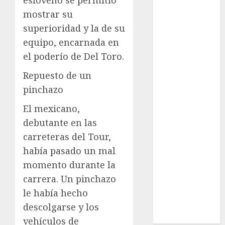
League
mostrar su
Real Madrid
superioridad y la de su
SALUD
Serie Mundial
equipo, encarnada en
Sub-20
el poderío de Del Toro.
Surf
Repuesto de un
Taekwondo
pinchazo
Tecnología
Tenis
El mexicano,
Tiro con arco
debutante en las
Tour de
carreteras del Tour,
Francia
había pasado un mal
Trucks México
momento durante la
Turismo
carrera. Un pinchazo
UEFA
Uncategorized
le había hecho
Voleibol
descolgarse y los
Wimbledon
vehículos de