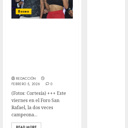
Federación
Boxeo
Mexicana de
Golf
De regreso a casa,
FIFA
Erika “Dinamita”
Fitness
Flag Football
Cruz encabeza
FootGolf
Cartelera de
Fórmula Uno
Noches De Box De
Futbol
Lc Promotions
Futbol
Americano
REDACCIÓN
FEBRERO 5, 2026
0
Futbol
Americano
(Fotos: Cortesía) +++ Este
Liga Mayor
viernes en el Foro San
Futbol
Rafael, la dos veces
Argentino
campeona...
Futbol
READ MORE