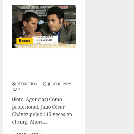
Boxeo
Julio César
Chávez, defenderá
ahora a su hijo
REDACCIÓN
JULIO 8, 2025
0
(Foto: Agencias) Como
profesional, Julio César
Chávez peleó 115 veces en
el ring. Ahora,...