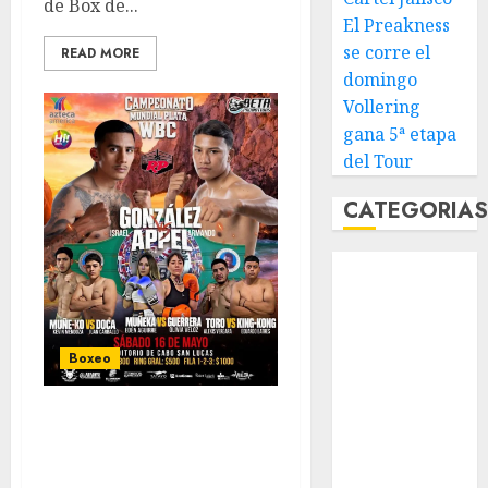
de Box de...
El Preakness
se corre el
READ MORE
domingo
Vollering
gana 5ª etapa
del Tour
CATEGORIA
Abierto de
Acapulco
Abierto de
Australia
Boxeo
Abierto de
Francia
Jiga González, a la
Acuática
conquista del
Nelson Vargas
campeonato Plata
Ajedrez