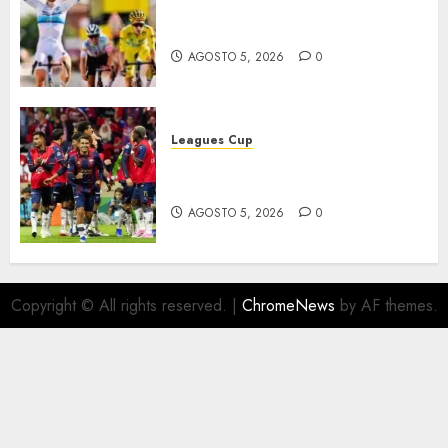
Vollering gana 5ª etapa del
Tour
AGOSTO 5, 2026
0
Leagues Cup
Bravos y Potros, únicos en dar
la cara
AGOSTO 5, 2026
0
Copyright © All rights reserved.
|
ChromeNews
by AF themes.