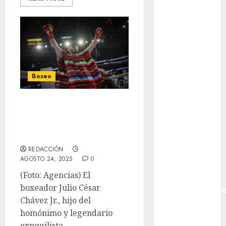
Inglaterra
Gimnasia
Giro de Italia
Gobierno de la
Ciudad de
México
Golf
Boxeo
Golf
Internacional
Vinculan a
Hockey Sobre
proceso a Chávez
Hielo
Jr.
Indy Car
REDACCIÓN
Información
AGOSTO 24, 2025
0
General
(Foto: Agencias) El
Juegos
boxeador Julio César
Centroamericano
Chávez Jr., hijo del
y del Caribe
homónimo y legendario
Juegos de
expugilista...