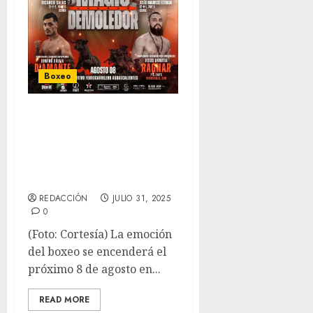
Boxeo
Aguascalientes
vibrará con tres
campeonatos de
FECOMBOX
REDACCIÓN
JULIO 31, 2025
0
(Foto: Cortesía) La emoción
del boxeo se encenderá el
próximo 8 de agosto en...
READ MORE