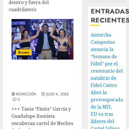
dentro y fuera del
ENTRADA
cuadrilatero
RECIENTE
Antorcha
Campesina
anuncia la
Boxeo
“Semana de
Fidel” por el
Box con Aroma a
centenario del
Mujer en Foro San
natalicio de
Rafael
Fidel Castro
Abre la
REDACCIÓN
JULIO 4, 2026
pretemporada
0
de la NFL
+++ Tania “Finita” García y
EU va tras
Guadalupe Bautista
líderes del
encabezan cartel de Noches
Cartel Jalisco