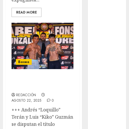
Invierno
Juegos
READ MORE
Olímpicos
Juegos
Olímpicos Los
Ángeles
Juegos
Paralímpicos
de Invierno
Boxeo
Leagues Cup
LFA
Sala urbana huele
Liga de
a Cloroformo Puro
Naciones
CONCACAF
REDACCIÓN
AGOSTO 22, 2025
0
Liga Europa
Liga Premier
+++ Andrés “Loquillo”
Lucha Libre
Terán y Luis “Kiko” Guzmán
Maratón
se disputan el título