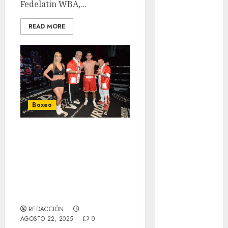
Media
Fedelatin WBA,...
Maratón
READ MORE
México Racing
Cup
Motociclismo
Mundial 2026
Mundial de
Atletismo
Mundial de
Boxeo
Clubes
Mundial
Santiago “Diablo”
Femenil
Olvera, a la
Mundial Sub
Conquista del
20
Cinturón Juvenil
Nacional
WBC
Natación
ONEFA
REDACCIÓN
Pádel
AGOSTO 22, 2025
0