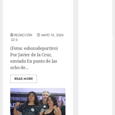
“Travieso” Arce
de Naciones
encienden Puebla
Copa América
Femenina
en una noche de
Copa Davis
boxeo con causa
Copa
REDACCIÓN
MAYO 10, 2026
Intercontinental
0
FIFA
(Fotos: esbozodeportivo)
Copa Oro
Por Javier de la Cruz,
Cultura
enviado En punto de las
Derbi de
ocho de...
Kentucky
Derby de
READ MORE
Kentucky
Entrevista
Exclusiva
Espectáculos
Eurocopa
Femenil