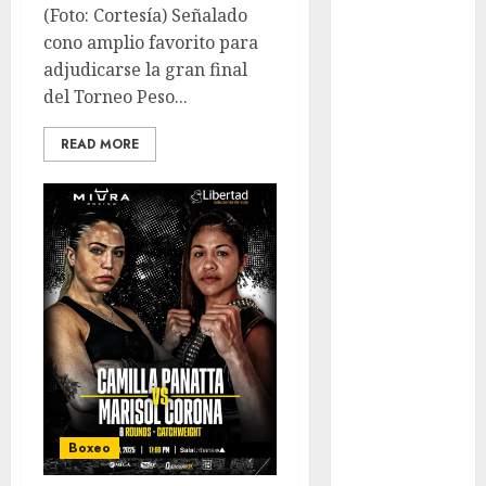
Pádel Femenil
(Foto: Cortesía) Señalado
Pole Dance
cono amplio favorito para
Premier
adjudicarse la gran final
League
del Torneo Peso...
Real Madrid
SALUD
READ MORE
Serie Mundial
Surf
Taekwondo
Tecnología
Tenis
Tiro con arco
Tour de
Francia
Trucks México
Turismo
UEFA
Boxeo
Uncategorized