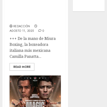
Voleibol
Amor y
Wimbledon
Admiración por
México
REDACCIÓN
AGOSTO 11, 2025
0
+++ De la mano de Miura
Boxing, la boxeadora
italiana más mexicana
Camilla Panatta...
READ MORE