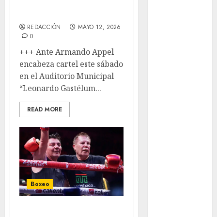
Alpinismo
WBC
Amateur
REDACCIÓN
MAYO 12, 2026
Anuncio
0
Atletismo
+++ Ante Armando Appel
Automovilismo
encabeza cartel este sábado
Basquetbol
en el Auditorio Municipal
Colegial
“Leonardo Gastélum...
Box
Boxing
READ MORE
Bundesliga
Charrería
Ciclismo
Cine
Columna
Combates
Boxeo
Comida
CONADE
Chávez y
Copa Africana