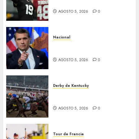
NFL
AGOSTO 5, 2026
0
Nacional
EU va tras líderes del Cartel
Jalisco
AGOSTO 5, 2026
0
Derby de Kentucky
El Preakness se corre el
domingo
AGOSTO 5, 2026
0
Tour de Francia