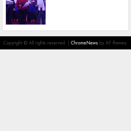
Dicto 2026 reconoce la
trayectoria de destacados
juristas del Colegio de
Abogados del Valle de México,
filial Ecatepec
AGOSTO 5, 2026
0
Copyright © All rights reserved.
|
ChromeNews
by AF themes.