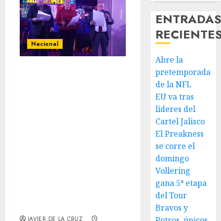
ENTRADA
RECIENTE
Nacional
Abre la
Segunda entrega
pretemporada
del Iuris Dicto
de la NFL
EU va tras
2026 reconoce la
líderes del
trayectoria de
Cartel Jalisco
destacados
El Preakness
juristas del
se corre el
Colegio de
domingo
Vollering
Abogados del Valle
gana 5ª etapa
de México, filial
del Tour
Ecatepec
Bravos y
Potros, únicos
JAVIER DE LA CRUZ