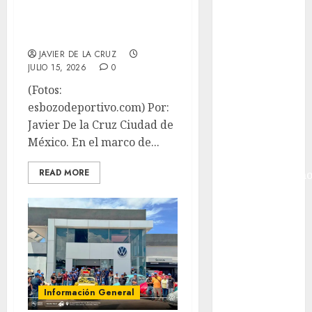
México
reconocimientos
Golf
Iuris Dictio
Golf
Internacional
JAVIER DE LA CRUZ
JULIO 15, 2026
0
Hockey Sobre
Hielo
(Fotos:
Indy Car
esbozodeportivo.com) Por:
Información
Javier De la Cruz Ciudad de
General
México. En el marco de...
Juegos
READ MORE
Centroamericano
y del Caribe
Juegos de
Invierno
Juegos
Olímpicos
Juegos
Información General
Olímpicos Los