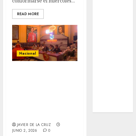
conformarse el miércoles...
SALUD
Serie Mundial
READ MORE
Surf
Taekwondo
Tecnología
Tenis
Tiro con arco
Nacional
Tour de
Francia
“La Quinceañera
Trucks México
Turismo
Mundialista”
UEFA
impulsará el
Uncategorized
comercio local
Voleibol
rumbo al Mundial
Wimbledon
2026
JAVIER DE LA CRUZ
JUNIO 2, 2026
0