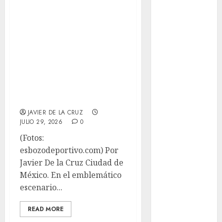
Ciudad de México;
Basquetbol
la pasión por los
Colegial
Box
autos clásicos
Boxing
volverá al
Bundesliga
Autódromo
Charrería
Hermanos
Ciclismo
Rodríguez
Cine
Columna
JAVIER DE LA CRUZ
Combates
JULIO 29, 2026
0
Comida
(Fotos:
CONADE
esbozodeportivo.com) Por
Copa Africana
Javier De la Cruz Ciudad de
de Naciones
México. En el emblemático
Copa América
escenario...
Femenina
Copa Davis
READ MORE
Copa