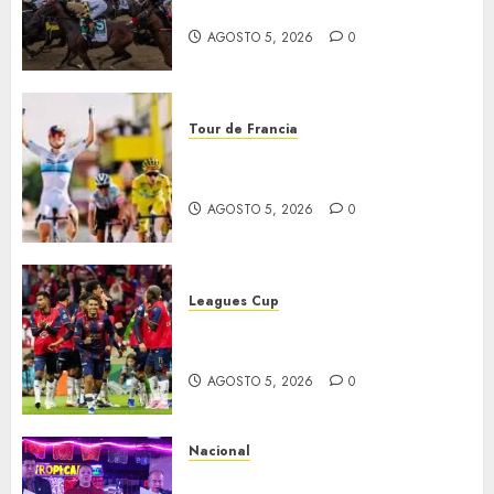
domingo
AGOSTO 5, 2026
0
Tour de Francia
Vollering gana 5ª etapa del
Tour
AGOSTO 5, 2026
0
Leagues Cup
Bravos y Potros, únicos en dar
la cara
AGOSTO 5, 2026
0
Nacional
Segunda entrega del Iuris