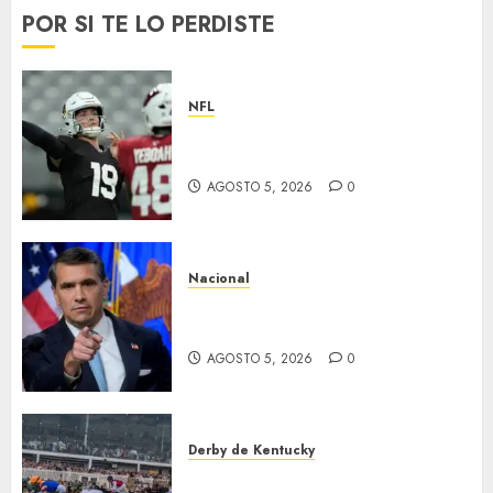
POR SI TE LO PERDISTE
NFL
Abre la pretemporada de la
NFL
AGOSTO 5, 2026
0
Nacional
EU va tras líderes del Cartel
Jalisco
AGOSTO 5, 2026
0
Derby de Kentucky
El Preakness se corre el