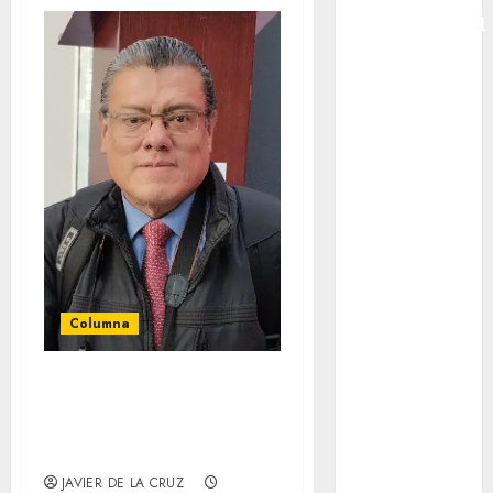
Intercontinental
FIFA
Copa Oro
Cultura
Derbi de
Kentucky
Derby de
Kentucky
Entrevista
Exclusiva
Espectáculos
Columna
Eurocopa
Femenil
El Mundial baja el
Federación
Mexicana de
telón… la ilusión
Golf
sigue viva
FIFA
JAVIER DE LA CRUZ
Fitness