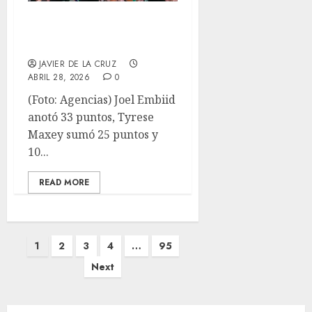
Los 76ers evitan
su eliminación
JAVIER DE LA CRUZ
ABRIL 28, 2026
0
(Foto: Agencias) Joel Embiid
anotó 33 puntos, Tyrese
Maxey sumó 25 puntos y
10...
READ MORE
Paginación
1
2
3
4
…
95
de
Next
entradas