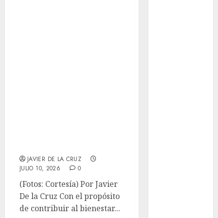
Ángeles
Invitan a
Juegos
Paralímpicos
participar en
de Invierno
campaña de
Leagues Cup
donación de
LFA
croquetas y
Liga de
adopción
Naciones
CONCACAF
responsable en
Liga Europa
apoyo a Fundación
Liga Premier
Salvando Centro
Lucha Libre
de Adopción
Maratón
Media
JAVIER DE LA CRUZ
JULIO 10, 2026
0
Maratón
México Racing
(Fotos: Cortesía) Por Javier
Cup
De la Cruz Con el propósito
Motociclismo
de contribuir al bienestar...