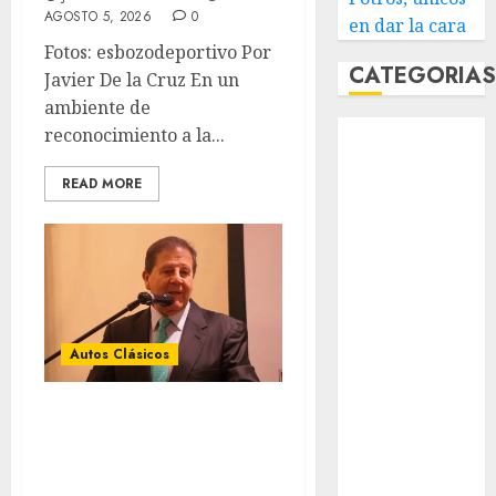
AGOSTO 5, 2026
0
en dar la cara
Fotos: esbozodeportivo Por
CATEGORIA
Javier De la Cruz En un
ambiente de
Abierto de
reconocimiento a la...
Acapulco
Abierto de
READ MORE
Australia
Abierto de
Francia
Acuática
Nelson Vargas
Ajedrez
Autos Clásicos
Alpinismo
Amateur
XIV edición del
Anuncio
Gran Premio
Atletismo
Histórico de la
Automovilismo