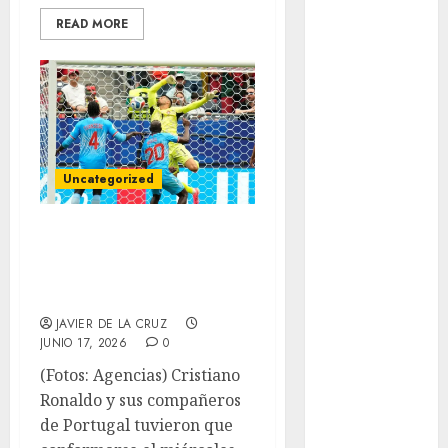
Mundial 2026
READ MORE
Mundial de
Atletismo
Mundial de
Clubes
Mundial
Femenil
Mundial Sub
Uncategorized
20
Congo rescata
Nacional
Natación
empate ante
ONEFA
Portugal
Pádel
JAVIER DE LA CRUZ
Pádel Femenil
JUNIO 17, 2026
0
Pole Dance
(Fotos: Agencias) Cristiano
Premier
Ronaldo y sus compañeros
League
de Portugal tuvieron que
Real Madrid