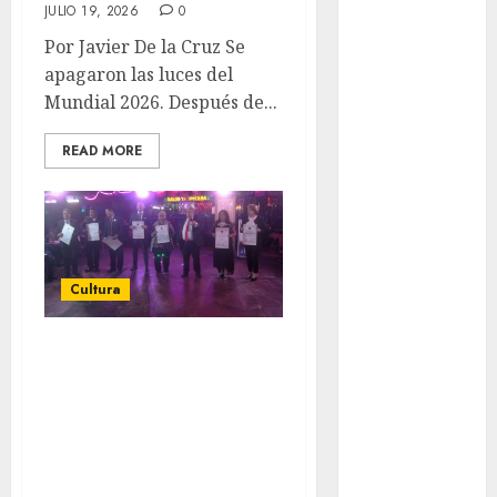
JULIO 19, 2026
0
Flag Football
Por Javier De la Cruz Se
FootGolf
apagaron las luces del
Fórmula Uno
Mundial 2026. Después de...
Futbol
Futbol
READ MORE
Americano
Futbol
Americano
Liga Mayor
Futbol
Cultura
Argentino
Futbol
Comité Cultural
Inglaterra
Tropicana
Gimnasia
Garibaldi celebra
Giro de Italia
Gobierno de la
el Día del Abogado
Ciudad de
con