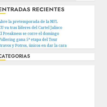
ENTRADAS RECIENTES
Abre la pretemporada de la NFL
U va tras líderes del Cartel Jalisco
El Preakness se corre el domingo
Vollering gana 5ª etapa del Tour
Bravos y Potros, únicos en dar la cara
CATEGORIAS
Abierto de Acapulco
Abierto de Australia
Abierto de Francia
Acuática Nelson Vargas
Ajedrez
Alpinismo
Amateur