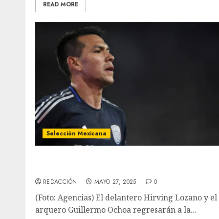
READ MORE
Selección Mexicana
Vuelven Lozano y Ochoa a la Selección
Mexicana
REDACCIÓN
MAYO 27, 2025
0
(Foto: Agencias) El delantero Hirving Lozano y el
arquero Guillermo Ochoa regresarán a la...