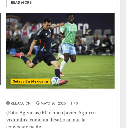
READ MORE
Selección Mexicana
México en problemas con la Copa Oro
REDACCIÓN
MAYO 20, 2025
0
(Foto: Agencias) El técnico Javier Aguirre
vislumbra como un desafío armar la
convocatoria de...