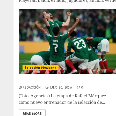
Playeras, balón, estadio, jugadores, afición, verde
Selección Mexicana
Inicia era de Márquez vs Colombia
REDACCIÓN
JULIO 30, 2026
0
(Foto: Agencias) La etapa de Rafael Márquez
como nuevo entrenador de la selección de...
READ MORE