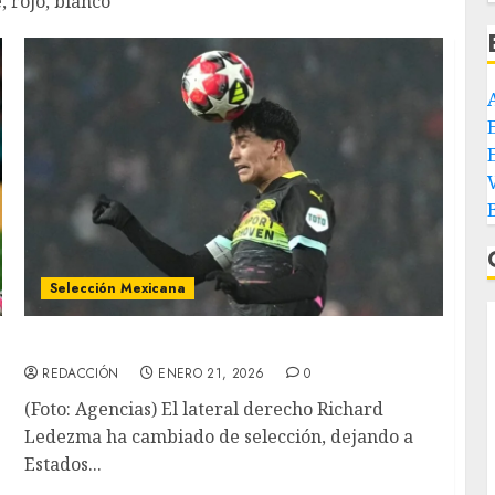
, rojo, blanco
E
Selección Mexicana
Ledezma jugará con el Tricolor
REDACCIÓN
ENERO 21, 2026
0
(Foto: Agencias) El lateral derecho Richard
Ledezma ha cambiado de selección, dejando a
Estados...