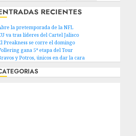
ENTRADAS RECIENTES
Abre la pretemporada de la NFL
U va tras líderes del Cartel Jalisco
El Preakness se corre el domingo
Vollering gana 5ª etapa del Tour
Bravos y Potros, únicos en dar la cara
CATEGORIAS
Abierto de Acapulco
Abierto de Australia
Abierto de Francia
Acuática Nelson Vargas
Ajedrez
Alpinismo
Amateur