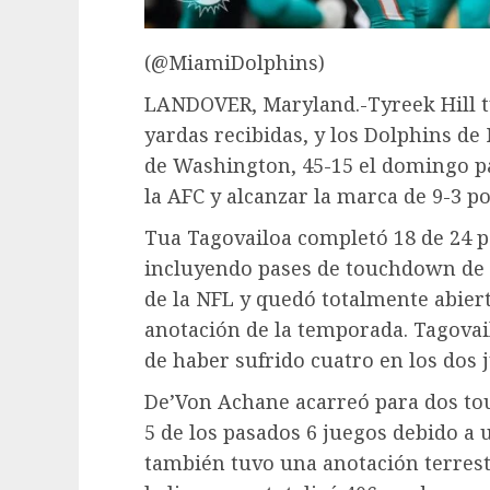
(@MiamiDolphins)
LANDOVER, Maryland.-Tyreek Hill t
yardas recibidas, y los Dolphins d
de Washington, 45-15 el domingo pa
la AFC y alcanzar la marca de 9-3 p
Tua Tagovailoa completó 18 de 24 pa
incluyendo pases de touchdown de 78
de la NFL y quedó totalmente abier
anotación de la temporada. Tagovai
de haber sufrido cuatro en los dos 
De’Von Achane acarreó para dos to
5 de los pasados 6 juegos debido a 
también tuvo una anotación terrestr