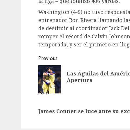
la liga – que totalizó 406 yardas.
Washington (4-9) no tuvo respuesta 
entrenador Ron Rivera llamando las 
de destituir al coordinador Jack Del
romper el récord de Calvin Johnson
temporada, y ser el primero en llega
Post
Previous
navigation
Previous
Las Águilas del Améric
post:
Apertura
Next
Next
James Conner se luce ante su e
post: