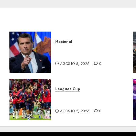
Nacional
a
EU va tras líderes del Cartel
Jalisco
AGOSTO 5, 2026
0
Leagues Cup
Bravos y Potros, únicos en
dar la cara
AGOSTO 5, 2026
0