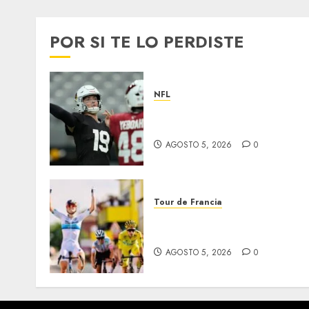
POR SI TE LO PERDISTE
NFL
Abre la pretemporada de l
NFL
AGOSTO 5, 2026
0
Tour de Francia
Vollering gana 5ª etapa del
Tour
AGOSTO 5, 2026
0