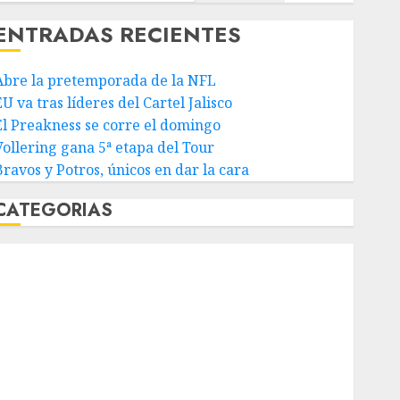
ENTRADAS RECIENTES
Abre la pretemporada de la NFL
U va tras líderes del Cartel Jalisco
El Preakness se corre el domingo
Vollering gana 5ª etapa del Tour
Bravos y Potros, únicos en dar la cara
CATEGORIAS
Abierto de Acapulco
Abierto de Australia
Abierto de Francia
Acuática Nelson Vargas
Ajedrez
Alpinismo
Amateur