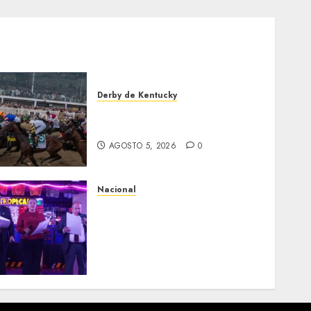
Derby de Kentucky
El Preakness se corre el
domingo
AGOSTO 5, 2026
0
Nacional
Segunda entrega del Iuris
Dicto 2026 reconoce la
trayectoria de destacados
juristas del Colegio de
Abogados del Valle de
México, filial Ecatepec
AGOSTO 5, 2026
0