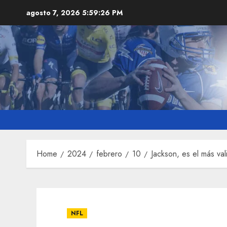
Skip
agosto 7, 2026
5:59:27 PM
to
content
Home
2024
febrero
10
Jackson, es el más va
NFL