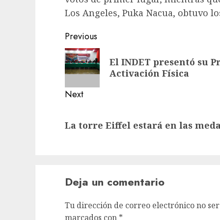
Los Angeles, Puka Nacua, obtuvo los
Post
Previous
navigation
Previous
El INDET presentó su P
post:
Activación Física
Next
Next
La torre Eiffel estará en las med
post:
Deja un comentario
Tu dirección de correo electrónico no ser
marcados con
*