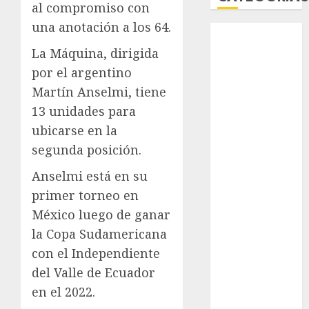
al compromiso con
una anotación a los 64.
Abierto de
Acapulco
La Máquina, dirigida
Abierto de
por el argentino
Australia
Martín Anselmi, tiene
Abierto de
13 unidades para
Francia
ubicarse en la
Acuática
segunda posición.
Nelson Vargas
Ajedrez
Anselmi está en su
Alpinismo
primer torneo en
Amateur
México luego de ganar
Anuncio
la Copa Sudamericana
Atletismo
con el Independiente
Automovilismo
del Valle de Ecuador
Basquetbol
Colegial
en el 2022.
Box