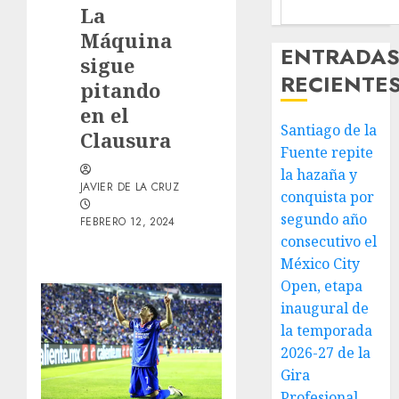
La
Máquina
ENTRADA
sigue
RECIENTE
pitando
en el
Santiago de la
Clausura
Fuente repite
la hazaña y
JAVIER DE LA CRUZ
conquista por
segundo año
FEBRERO 12, 2024
consecutivo el
México City
Open, etapa
inaugural de
la temporada
2026-27 de la
Gira
Profesional