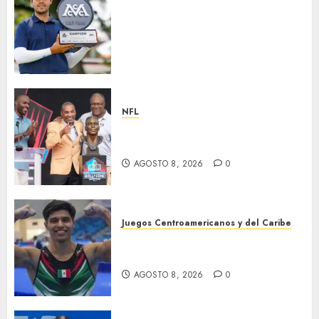
Santiago de la Fuente repite la
hazaña y conquista por
segundo año consecutivo el
México City Open, etapa
inaugural de la temporada
2026-27 de la Gira Profesional
Mexicana (GPM)
NFL
AGOSTO 8, 2026
0
Hay cinco nuevos inmortales
en Cantón
AGOSTO 8, 2026
0
Juegos Centroamericanos y del Caribe
México, campeón
centroamericano
AGOSTO 8, 2026
0