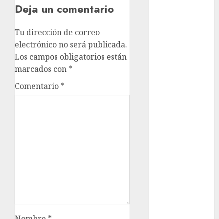
Deja un comentario
Cultura
Derbi de
Tu dirección de correo
Kentucky
electrónico no será publicada.
Derby de
Los campos obligatorios están
Kentucky
marcados con
*
Entrevista
Exclusiva
Comentario
*
Espectáculos
Eurocopa
Femenil
Federación
Mexicana de
Golf
FIFA
Fitness
Flag Football
FootGolf
Nombre
*