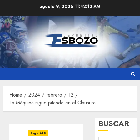
Skip
agosto 9, 2026
11:42:12 AM
to
content
Home
2024
febrero
12
La Máquina sigue pitando en el Clausura
BUSCAR
Liga MX