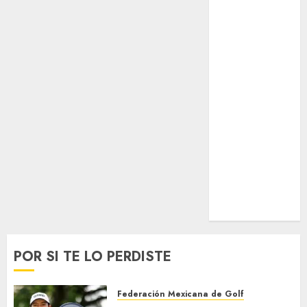
Surf
Taekwondo
Tecnología
Tenis
Tiro con arco
Tour de
Francia
Trucks México
Turismo
UEFA
Uncategorized
Voleibol
Wimbledon
POR SI TE LO PERDISTE
Federación Mexicana de Golf