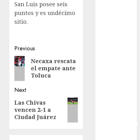
San Luis posee seis
Boxing
puntos y es undécimo
Bundesliga
sitio.
Charrería
Ciclismo
Cine
Columna
Post
Previous
Combates
navigation
Previous
Necaxa rescata
Comida
el empate ante
post:
CONADE
Toluca
Copa Africana
de Naciones
Next
Copa América
Femenina
Next
Las Chivas
Copa Davis
vencen 2-1 a
post:
Copa
Ciudad Juárez
Intercontinental
FIFA
Copa Oro