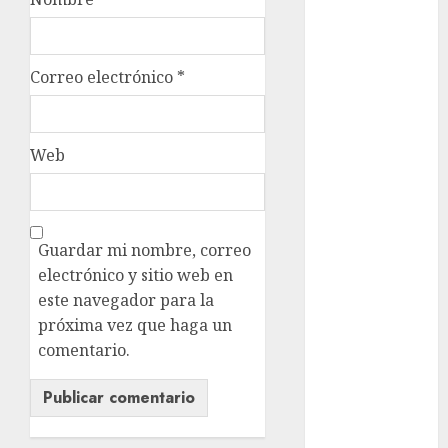
Fórmula Uno
Futbol
Futbol
Americano
Correo electrónico
*
Futbol
Americano
Liga Mayor
Web
Futbol
Argentino
Futbol
Guardar mi nombre, correo
Inglaterra
electrónico y sitio web en
Gimnasia
este navegador para la
Giro de Italia
próxima vez que haga un
Gobierno de la
comentario.
Ciudad de
México
Golf
Golf