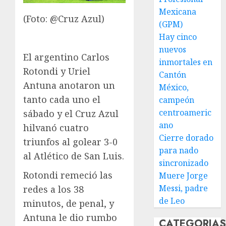
Mexicana
(Foto: @Cruz Azul)
(GPM)
Hay cinco
nuevos
El argentino Carlos
inmortales en
Rotondi y Uriel
Cantón
Antuna anotaron un
México,
tanto cada uno el
campeón
centroameric
sábado y el Cruz Azul
ano
hilvanó cuatro
Cierre dorado
triunfos al golear 3-0
para nado
al Atlético de San Luis.
sincronizado
Rotondi remeció las
Muere Jorge
Messi, padre
redes a los 38
de Leo
minutos, de penal, y
Antuna le dio rumbo
CATEGORIA