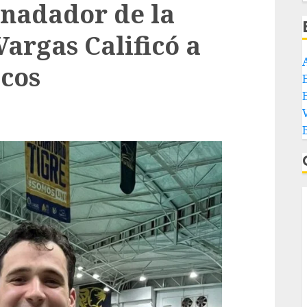
 nadador de la
argas Calificó a
icos
E