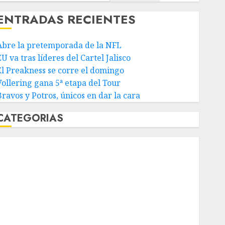
ENTRADAS RECIENTES
Abre la pretemporada de la NFL
U va tras líderes del Cartel Jalisco
El Preakness se corre el domingo
Vollering gana 5ª etapa del Tour
Bravos y Potros, únicos en dar la cara
CATEGORIAS
Abierto de Acapulco
Abierto de Australia
Abierto de Francia
Acuática Nelson Vargas
Ajedrez
Alpinismo
Amateur