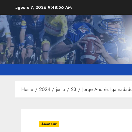
Skip
agosto 7, 2026
9:48:57 AM
to
content
Home
2024
junio
23
Jorge Andrés Iga nadado
Amateur