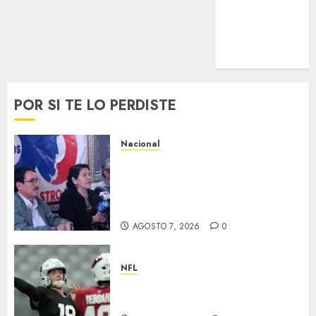
UEFA
Uncategorized
Voleibol
Wimbledon
POR SI TE LO PERDISTE
Nacional
Antorcha Campesina anuncia
la “Semana de Fidel” por el
centenario del natalicio de
Fidel Castro
AGOSTO 7, 2026
0
NFL
Abre la pretemporada de la
NFL