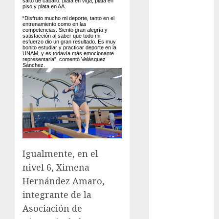
salto de caballo, plata en viga, plata en
piso y plata en AA.
Nelson Vargas
“Disfruto mucho mi deporte, tanto en el
Ajedrez
entrenamiento como en las
competencias. Siento gran alegría y
Alpinismo
satisfacción al saber que todo mi
esfuerzo dio un gran resultado. Es muy
Amateur
bonito estudiar y practicar deporte en la
UNAM, y es todavía más emocionante
Anuncio
representarla”, comentó Velásquez
Sánchez.
Atletismo
Automovilismo
Basquetbol
Colegial
Box
Boxing
Bundesliga
Igualmente, en el
Charrería
nivel 6, Ximena
Ciclismo
Hernández Amaro,
Cine
Columna
integrante de la
Combates
Asociación de
Comida