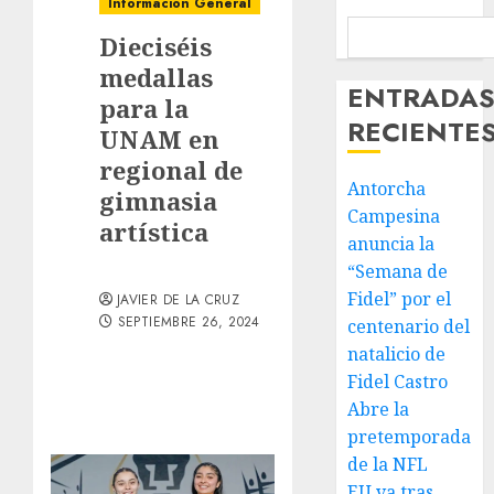
Información General
Dieciséis
medallas
ENTRADA
para la
RECIENTE
UNAM en
regional de
Antorcha
gimnasia
Campesina
artística
anuncia la
“Semana de
Fidel” por el
JAVIER DE LA CRUZ
SEPTIEMBRE 26, 2024
centenario del
natalicio de
Fidel Castro
Abre la
pretemporada
de la NFL
EU va tras