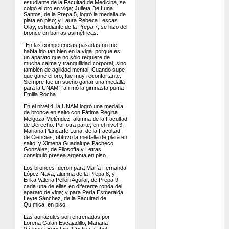
estudiante de la Facultad de Medicina, se
colgó el oro en viga; Julieta De Luna
Eurocopa
Santos, de la Prepa 5, logró la medalla de
plata en piso; y Laura Rebeca Lescas
Femenil
Olay, estudiante de la Prepa 7, se hizo del
bronce en barras asimétricas.
Federación
“En las competencias pasadas no me
Mexicana de
había ido tan bien en la viga, porque es
un aparato que no sólo requiere de
Golf
mucha calma y tranquilidad corporal, sino
también de agilidad mental. Cuando supe
FIFA
que gané el oro, fue muy reconfortante.
Siempre fue un sueño ganar una medalla
Fitness
para la UNAM”, afirmó la gimnasta puma
Emilia Rocha.
Flag Football
En el nivel 4, la UNAM logró una medalla
FootGolf
de bronce en salto con Fátima Regina
Melgoza Meléndez, alumna de la Facultad
de Derecho. Por otra parte, en el nivel 3,
Fórmula Uno
Mariana Plancarte Luna, de la Facultad
de Ciencias, obtuvo la medalla de plata en
Futbol
salto; y Ximena Guadalupe Pacheco
González, de Filosofía y Letras,
Futbol
consiguió presea argenta en piso.
Americano
Los bronces fueron para María Fernanda
López Nava, alumna de la Prepa 8, y
Futbol
Érika Valeria Pellón Aguilar, de Prepa 9,
cada una de ellas en diferente ronda del
Americano
aparato de viga; y para Perla Esmeralda
Leyte Sánchez, de la Facultad de
Liga Mayor
Química, en piso.
Futbol
Las auriazules son entrenadas por
Lorena Galán Escajadillo, Mariana
Vázquez Beristain, Cristina Isabel