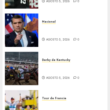
AGOSTO 5, 2026
0
Nacional
EU va tras líderes del Cartel
Jalisco
AGOSTO 5, 2026
0
Derby de Kentucky
El Preakness se corre el
domingo
AGOSTO 5, 2026
0
Tour de Francia
Vollering gana 5ª etapa del
Tour