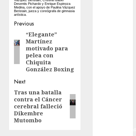
Argentino
Desentis Pichardo y Enrique Espinoza
Futbol
Medina, con el apoyo de Paulina Vázquez
Beristain, jueza y coreógrafa de gimnasia
Inglaterra
artística.
Post
Previous
Gimnasia
Giro de Italia
navigation
“Elegante”
Previous
Gobierno de la
Martínez
post:
Ciudad de
motivado para
México
pelea con
Golf
Chiquita
Golf
González Boxing
Internacional
Next
Hockey Sobre
Hielo
Tras una batalla
Next
contra el Cáncer
Indy Car
post:
cerebral falleció
Información
Dikembre
General
Mutombo
Juegos
Centroamericano