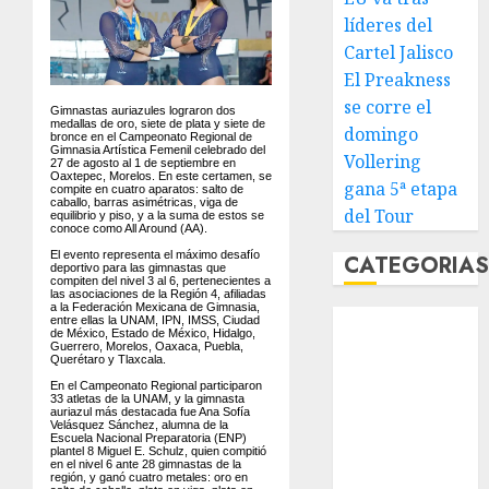
líderes del
Cartel Jalisco
El Preakness
se corre el
Gimnastas auriazules lograron dos
medallas de oro, siete de plata y siete de
domingo
bronce en el Campeonato Regional de
Gimnasia Artística Femenil celebrado del
Vollering
27 de agosto al 1 de septiembre en
Oaxtepec, Morelos. En este certamen, se
gana 5ª etapa
compite en cuatro aparatos: salto de
caballo, barras asimétricas, viga de
del Tour
equilibrio y piso, y a la suma de estos se
conoce como All Around (AA).
El evento representa el máximo desafío
CATEGORIA
deportivo para las gimnastas que
compiten del nivel 3 al 6, pertenecientes a
las asociaciones de la Región 4, afiliadas
a la Federación Mexicana de Gimnasia,
Abierto de
entre ellas la UNAM, IPN, IMSS, Ciudad
de México, Estado de México, Hidalgo,
Acapulco
Guerrero, Morelos, Oaxaca, Puebla,
Querétaro y Tlaxcala.
Abierto de
En el Campeonato Regional participaron
Australia
33 atletas de la UNAM, y la gimnasta
auriazul más destacada fue Ana Sofía
Abierto de
Velásquez Sánchez, alumna de la
Escuela Nacional Preparatoria (ENP)
Francia
plantel 8 Miguel E. Schulz, quien compitió
en el nivel 6 ante 28 gimnastas de la
región, y ganó cuatro metales: oro en
Acuática