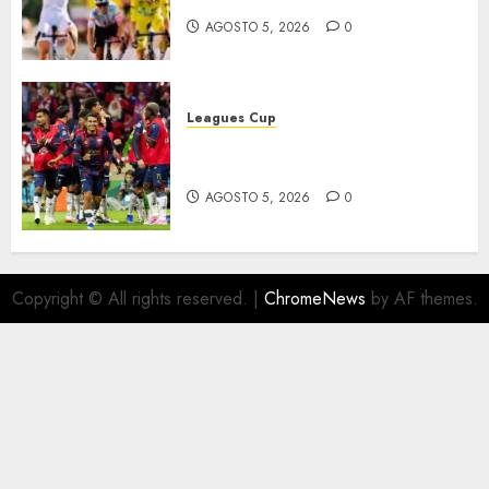
AGOSTO 5, 2026
0
Leagues Cup
Bravos y Potros, únicos en dar
la cara
AGOSTO 5, 2026
0
Copyright © All rights reserved.
|
ChromeNews
by AF themes.