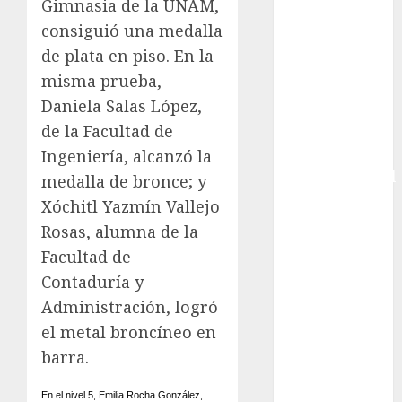
Gimnasia de la UNAM,
CONADE
consiguió una medalla
Copa Africana
de plata en piso. En la
de Naciones
misma prueba,
Copa América
Daniela Salas López,
Femenina
de la Facultad de
Copa Davis
Copa
Ingeniería, alcanzó la
Intercontinental
medalla de bronce; y
FIFA
Xóchitl Yazmín Vallejo
Copa Oro
Rosas, alumna de la
Cultura
Facultad de
Derbi de
Contaduría y
Kentucky
Administración, logró
Derby de
el metal broncíneo en
Kentucky
barra.
Entrevista
Exclusiva
En el nivel 5, Emilia Rocha González,
Espectáculos