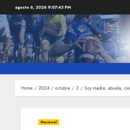
Skip
agosto 6, 2026
9:07:44 PM
to
content
Home
2024
octubre
2
Soy madre, abuela, cie
Nacional