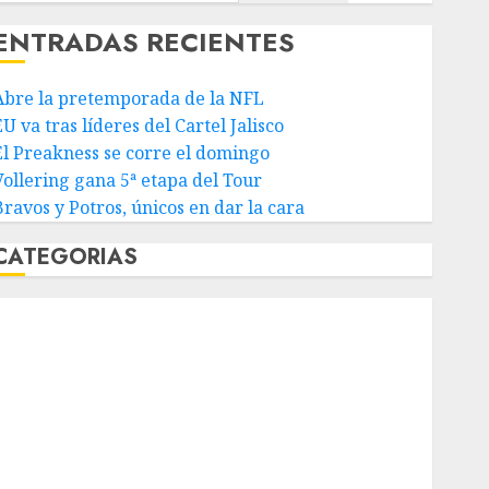
ENTRADAS RECIENTES
Abre la pretemporada de la NFL
U va tras líderes del Cartel Jalisco
El Preakness se corre el domingo
Vollering gana 5ª etapa del Tour
Bravos y Potros, únicos en dar la cara
CATEGORIAS
Abierto de Acapulco
Abierto de Australia
Abierto de Francia
Acuática Nelson Vargas
Ajedrez
Alpinismo
Amateur