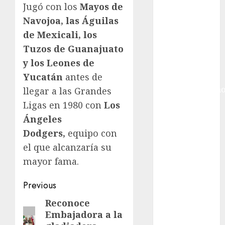
Internacional
Jugó con los
Mayos de
Hockey Sobre
Navojoa, las Águilas
Hielo
de Mexicali, los
Indy Car
Tuzos de Guanajuato
Información
y los Leones de
General
Yucatán
antes de
Juegos
Centroamericano
llegar a las Grandes
y del Caribe
Ligas en 1980 con
Los
Juegos de
Ángeles
Invierno
Dodgers,
equipo con
Juegos
el que alcanzaría su
Olímpicos
mayor fama.
Juegos
Olímpicos Los
Post
Previous
Ángeles
navigation
Juegos
Reconoce
Previous
Embajadora a la
Paralímpicos
post: