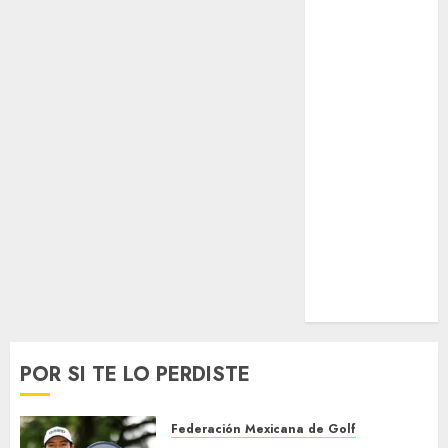
Surf
Taekwondo
Tecnología
Tenis
Tiro con arco
Tour de
Francia
Trucks México
Turismo
UEFA
Uncategorized
Voleibol
Wimbledon
POR SI TE LO PERDISTE
Federación Mexicana de Golf