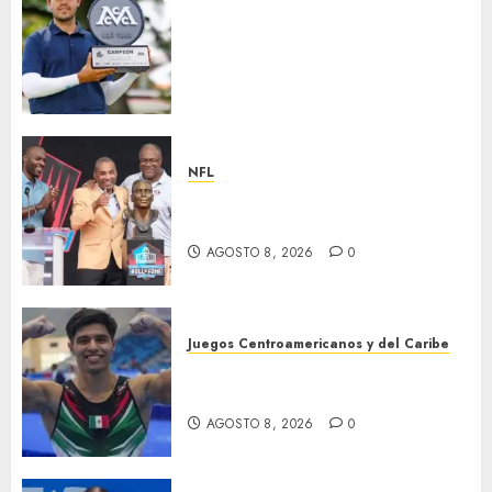
Santiago de la Fuente repite la
hazaña y conquista por
segundo año consecutivo el
México City Open, etapa
inaugural de la temporada
2026-27 de la Gira Profesional
Mexicana (GPM)
NFL
AGOSTO 8, 2026
0
Hay cinco nuevos inmortales
en Cantón
AGOSTO 8, 2026
0
Juegos Centroamericanos y del Caribe
México, campeón
centroamericano
AGOSTO 8, 2026
0