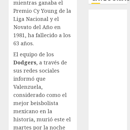
mientras ganaba el
Premio Cy Young de la
Abierto de
Liga Nacional y el
Acapulco
Novato del Año en
Abierto de
Australia
1981, ha fallecido a los
Abierto de
63 años.
Francia
El equipo de los
Acuática
Dodgers
, a través de
Nelson Vargas
sus redes sociales
Ajedrez
Alpinismo
informó que
Amateur
Valenzuela,
Anuncio
considerado como el
Atletismo
mejor beisbolista
Automovilismo
mexicano en la
Basquetbol
historia, murió este el
Colegial
martes por la noche
Box