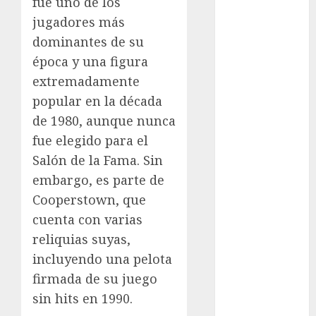
Fórmula Uno
fue uno de los
Futbol
jugadores más
Futbol
dominantes de su
Americano
época y una figura
Futbol
extremadamente
Americano
popular en la década
Liga Mayor
de 1980, aunque nunca
Futbol
fue elegido para el
Argentino
Futbol
Salón de la Fama. Sin
Inglaterra
embargo, es parte de
Gimnasia
Cooperstown, que
Giro de Italia
cuenta con varias
Gobierno de la
reliquias suyas,
Ciudad de
incluyendo una pelota
México
firmada de su juego
Golf
sin hits en 1990.
Golf