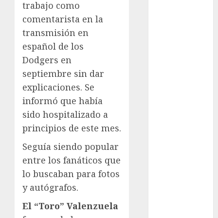
trabajo como
Cultura
comentarista en la
Derbi de
transmisión en
Kentucky
español de los
Derby de
Dodgers en
Kentucky
Entrevista
septiembre sin dar
Exclusiva
explicaciones. Se
Espectáculos
informó que había
Eurocopa
sido hospitalizado a
Femenil
principios de este mes.
Federación
Mexicana de
Seguía siendo popular
Golf
entre los fanáticos que
FIFA
lo buscaban para fotos
Fitness
y autógrafos.
Flag Football
El “Toro” Valenzuela
FootGolf