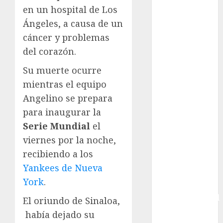
en un hospital de Los
Boxing
Ángeles, a causa de un
Bundesliga
Charrería
cáncer y problemas
Ciclismo
del corazón.
Cine
Su muerte ocurre
Columna
mientras el equipo
Combates
Angelino se prepara
Comida
CONADE
para inaugurar la
Copa Africana
Serie Mundial
el
de Naciones
viernes por la noche,
Copa América
recibiendo a los
Femenina
Yankees de Nueva
Copa Davis
York
.
Copa
Intercontinental
El oriundo de Sinaloa,
FIFA
había dejado su
Copa Oro