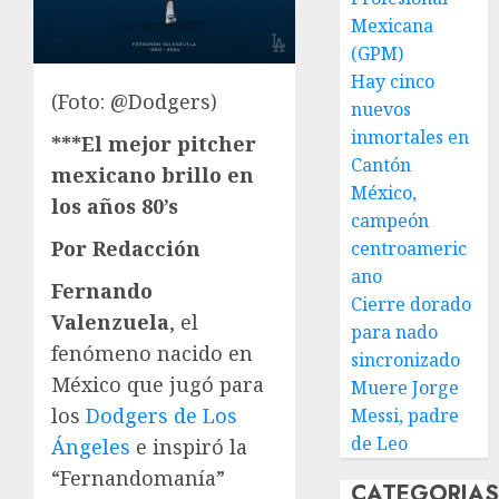
Mexicana
(GPM)
Hay cinco
(Foto: @Dodgers)
nuevos
inmortales en
***El mejor pitcher
Cantón
mexicano brillo en
México,
los años 80’s
campeón
Por Redacción
centroameric
ano
Fernando
Cierre dorado
Valenzuela
, el
para nado
fenómeno nacido en
sincronizado
México que jugó para
Muere Jorge
los
Dodgers de Los
Messi, padre
de Leo
Ángeles
e inspiró la
“Fernandomanía”
CATEGORIA