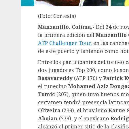
(Foto: Cortesía)
Manzanillo, Colima,-
Del 24 de no
la primera edición del
Manzanillo
ATP Challenger Tour,
en las canchas
de este puerto y teniendo como hote
Entre los participantes del torneo 
dos jugadores Top 200, como lo so
Basavareddy
(ATP 170) y
Patrick 
el tunecino
Mohamed Aziz Douga
Tomic
(207), quien tuvo buenos mo
certamen tendrá presencia latinoa
Oliveira
(239), el brasileño
Karue S
Aboian
(379), y el mexicano
Rodri
alcanzó el primer sitio de la clasif