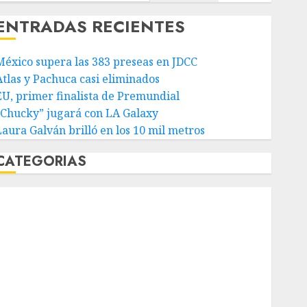
ENTRADAS RECIENTES
México supera las 383 preseas en JDCC
Atlas y Pachuca casi eliminados
EU, primer finalista de Premundial
“Chucky” jugará con LA Galaxy
Laura Galván brilló en los 10 mil metros
CATEGORIAS
Abierto de Acapulco
Abierto de Australia
Abierto de Francia
Acuática Nelson Vargas
Ajedrez
Alpinismo
Amateur