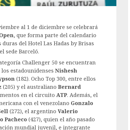
viembre al 1 de diciembre se celebrará
 Open
, que forma parte del calendario
 duras del Hotel Las Hadas by Brisas
l sede Barceló.
categoría Challenger 50 se encuentran
n los estadounidenses
Nishesh
Kypson
(182). Ocho Top 300, entre ellos
z
(205) y el australiano
Bernard
mentos en el circuito
ATP
. Además, el
mericana con el venezolano
Gonzalo
ell
(272), el argentino
Valerio
go Pacheco
(427), quien el año pasado
icación mundial juvenil, e integrante