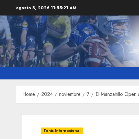
Skip
agosto 8, 2026
11:55:23 AM
to
content
Home
2024
noviembre
7
El Manzanillo Open 
Tenis Internacional