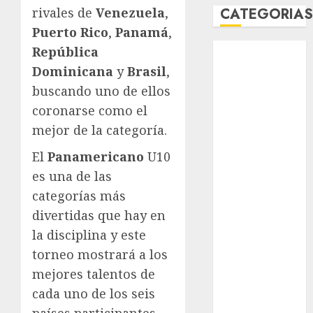
CATEGORIA
rivales de
Venezuela
,
Puerto Rico
,
Panamá
,
Abierto de
República
Acapulco
Dominicana
y
Brasil
,
Abierto de
buscando uno de ellos
Australia
coronarse como el
Abierto de
mejor de la categoría.
Francia
Acuática
El
Panamericano
U10
Nelson Vargas
es una de las
Ajedrez
categorías más
Alpinismo
divertidas que hay en
Amateur
la disciplina y este
Anuncio
torneo mostrará a los
Atletismo
mejores talentos de
Automovilismo
cada uno de los seis
Basquetbol
Colegial