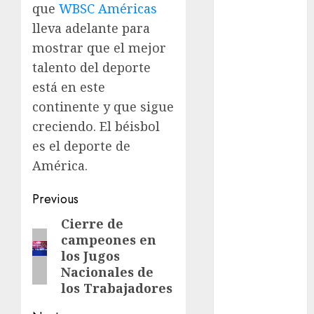
FootGolf
que
WBSC Américas
Fórmula Uno
lleva adelante para
Futbol
mostrar que el mejor
Futbol
talento del deporte
Americano
está en este
Futbol
Americano
continente y que sigue
Liga Mayor
creciendo. El béisbol
Futbol
es el deporte de
Argentino
América.
Futbol
Inglaterra
Post
Previous
Gimnasia
navigation
Cierre de
Previous
Giro de Italia
campeones en
post:
Gobierno de la
los Jugos
Ciudad de
Nacionales de
México
los Trabajadores
Golf