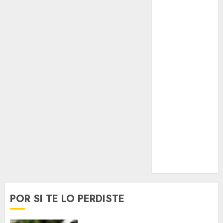
Sub-20
Surf
Taekwondo
Tecnología
Tenis
Tiro con arco
Tour de
Francia
Trucks México
Turismo
UEFA
Uncategorized
Voleibol
Wimbledon
POR SI TE LO PERDISTE