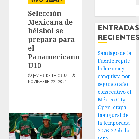
Beisbol Amateur
Selección
Mexicana de
ENTRADA
béisbol se
RECIENTE
prepara para
el
Santiago de la
Panamericano
Fuente repite
U10
la hazaña y
JAVIER DE LA CRUZ
conquista por
NOVIEMBRE 22, 2024
segundo año
consecutivo el
México City
Open, etapa
inaugural de
la temporada
2026-27 de la
Gira