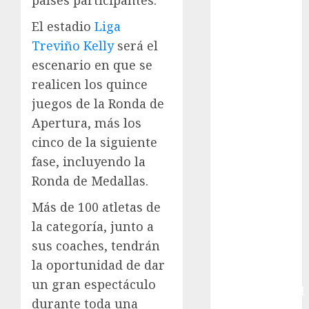
países participantes.
Box
El estadio
Liga
Boxing
Treviño Kelly
será el
Bundesliga
escenario en que se
Charrería
realicen los quince
Ciclismo
Cine
juegos de la Ronda de
Columna
Apertura, más los
Combates
cinco de la siguiente
Comida
fase, incluyendo la
CONADE
Ronda de Medallas.
Copa Africana
de Naciones
Más de 100 atletas de
Copa América
la categoría, junto a
Femenina
sus coaches, tendrán
Copa Davis
la oportunidad de dar
Copa
un gran espectáculo
Intercontinental
durante toda una
FIFA