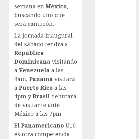
semana en
México
,
Copa Oro
buscando uno que
Cultura
Derbi de
será campeón.
Kentucky
La jornada inaugural
Derby de
del sábado tendrá a
Kentucky
República
Entrevista
Dominicana
visitando
Exclusiva
Espectáculos
a
Venezuela
a las
Eurocopa
9am,
Panamá
visitará
Femenil
a
Puerto Rico
a las
Federación
4pm y
Brasil
debutará
Mexicana de
de visitante ante
Golf
México a las 7pm
FIFA
Fitness
El
Panamericano
U10
Flag Football
es otra competencia