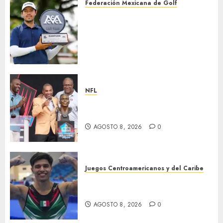
Federación Mexicana de Golf
Santiago de la Fuente repite la
hazaña y conquista por
segundo año consecutivo el
México City Open, etapa
inaugural de la temporada
2026-27 de la Gira Profesional
Mexicana (GPM)
NFL
AGOSTO 8, 2026
0
Hay cinco nuevos inmortales
en Cantón
AGOSTO 8, 2026
0
Juegos Centroamericanos y del Caribe
México, campeón
centroamericano
AGOSTO 8, 2026
0