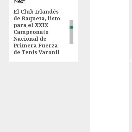
Next
Golf
Internacional
El Club Irlandés
Next
Hockey Sobre
de Raqueta, listo
post:
Hielo
para el XXIX
Indy Car
Campeonato
Información
Nacional de
General
Primera Fuerza
de Tenis Varonil
Juegos
Centroamericano
y del Caribe
Juegos de
Invierno
Juegos
Olímpicos
Juegos
Olímpicos Los
Ángeles
Juegos