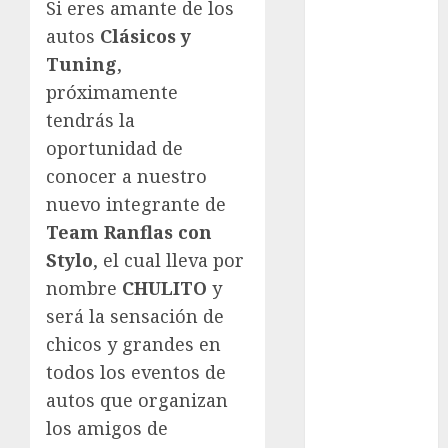
Si eres amante de los
Acapulco
autos
Clásicos y
Abierto de
Tuning
,
Australia
próximamente
Abierto de
tendrás la
Francia
Acuática
oportunidad de
Nelson Vargas
conocer a nuestro
Ajedrez
nuevo integrante de
Alpinismo
Team Ranflas con
Amateur
Stylo
, el cual lleva por
Anuncio
nombre
CHULITO
y
Atletismo
será la sensación de
Automovilismo
chicos y grandes en
Basquetbol
Colegial
todos los eventos de
Box
autos que organizan
Boxing
los amigos de
Bundesliga