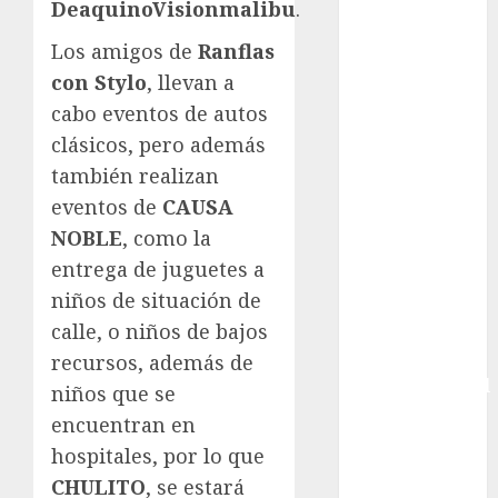
DeaquinoVisionmalibu
.
Charrería
Los amigos de
Ranflas
Ciclismo
Cine
con Stylo
, llevan a
Columna
cabo eventos de autos
Combates
clásicos, pero además
Comida
también realizan
CONADE
eventos de
CAUSA
Copa Africana
NOBLE
, como la
de Naciones
entrega de juguetes a
Copa América
niños de situación de
Femenina
calle, o niños de bajos
Copa Davis
Copa
recursos, además de
Intercontinental
niños que se
FIFA
encuentran en
Copa Oro
hospitales, por lo que
Cultura
CHULITO
, se estará
Derbi de