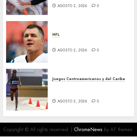
AGOSTO 2, 2026
0
NFL
Adam Vinatieri, es inmortal
AGOSTO 2, 2026
0
Juegos Centroamericanos y del Caribe
Amanecer dorado para
nuestro atletismo
AGOSTO 2, 2026
0
Copyright © All rights reserved.
|
ChromeNews
by AF themes.