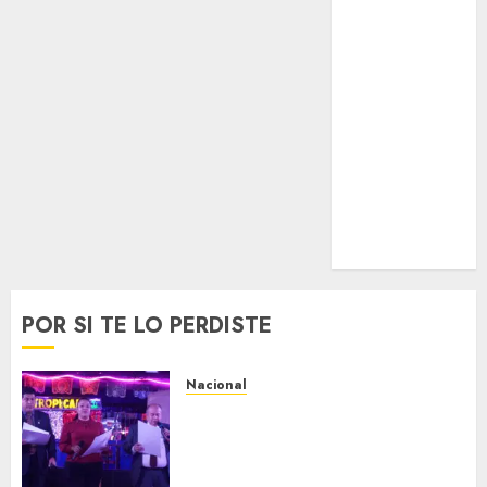
Tenis
Tiro con arco
Tour de
Francia
Trucks México
Turismo
UEFA
Uncategorized
Voleibol
Wimbledon
POR SI TE LO PERDISTE
Nacional
Segunda entrega del Iuris
Dicto 2026 reconoce la
trayectoria de destacados
juristas del Colegio de