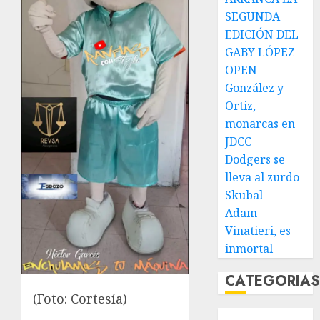
SEGUNDA
EDICIÓN DEL
GABY LÓPEZ
OPEN
González y
Ortiz,
monarcas en
JDCC
Dodgers se
lleva al zurdo
Skubal
Adam
Vinatieri, es
inmortal
CATEGORIA
(Foto: Cortesía)
Abierto de