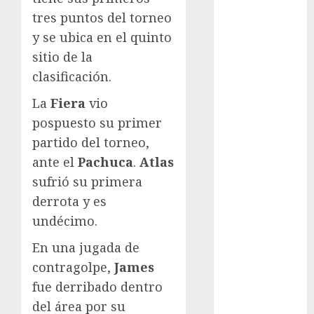
Cultura
tres puntos del torneo
Derbi de
y se ubica en el quinto
Kentucky
sitio de la
Derby de
clasificación.
Kentucky
La
Fiera
vio
Entrevista
Exclusiva
pospuesto su primer
Espectáculos
partido del torneo,
Eurocopa
ante el
Pachuca
.
Atlas
Femenil
sufrió su primera
Federación
derrota y es
Mexicana de
undécimo.
Golf
FIFA
En una jugada de
Fitness
contragolpe,
James
Flag Football
fue derribado dentro
FootGolf
del área por su