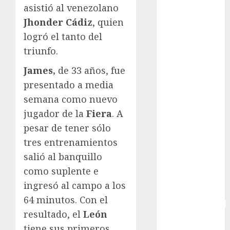
asistió al venezolano
Boxing
Jhonder Cádiz
, quien
Bundesliga
logró el tanto del
Charrería
Ciclismo
triunfo.
Cine
James,
de 33 años, fue
Columna
presentado a media
Combates
semana como nuevo
Comida
jugador de la
Fiera
. A
CONADE
Copa Africana
pesar de tener sólo
de Naciones
tres entrenamientos
Copa América
salió al banquillo
Femenina
como suplente e
Copa Davis
ingresó al campo a los
Copa
64 minutos. Con el
Intercontinental
resultado, el
León
FIFA
tiene sus primeros
Copa Oro