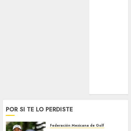
Surf
Taekwondo
Tecnología
Tenis
Tiro con arco
Tour de
Francia
Trucks México
Turismo
UEFA
Uncategorized
Voleibol
Wimbledon
POR SI TE LO PERDISTE
Federación Mexicana de Golf