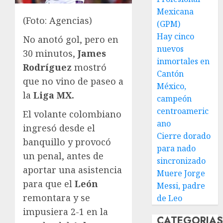
Mexicana
(Foto: Agencias)
(GPM)
Hay cinco
No anotó gol, pero en
nuevos
30 minutos,
James
inmortales en
Rodríguez
mostró
Cantón
que no vino de paseo a
México,
la
Liga MX.
campeón
centroameric
El volante colombiano
ano
ingresó desde el
Cierre dorado
banquillo y provocó
para nado
un penal, antes de
sincronizado
aportar una asistencia
Muere Jorge
para que el
León
Messi, padre
remontara y se
de Leo
impusiera 2-1 en la
CATEGORIA