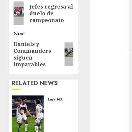
Internacional
navigation
Previous
Jefes regresa al
Hockey Sobre
duelo de
post:
Hielo
campeonato
Indy Car
Información
Next
General
Daniels y
Next
Juegos
Commanders
post:
Centroamericano
siguen
y del Caribe
imparables
Juegos de
Invierno
Juegos
RELATED NEWS
Olímpicos
Juegos
Liga MX
Olímpicos Los
Atlante
Ángeles
frena
Juegos
el
Paralímpicos
invicto