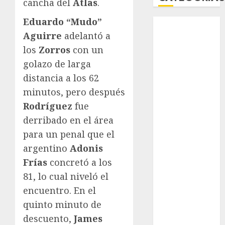
cancha del
Atlas
.
Eduardo “Mudo”
Abierto de
Acapulco
Aguirre
adelantó a
Abierto de
los
Zorros
con un
Australia
golazo de larga
Abierto de
distancia a los 62
Francia
minutos, pero después
Acuática
Rodríguez
fue
Nelson Vargas
derribado en el área
Ajedrez
para un penal que el
Alpinismo
argentino
Adonis
Amateur
Anuncio
Frías
concretó a los
Atletismo
81, lo cual niveló el
Automovilismo
encuentro. En el
Basquetbol
quinto minuto de
Colegial
descuento,
James
Box