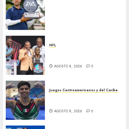
Santiago de la Fuente repite la
hazaña y conquista por
segundo año consecutivo el
México City Open, etapa
inaugural de la temporada
2026-27 de la Gira Profesional
Mexicana (GPM)
NFL
AGOSTO 8, 2026
0
Hay cinco nuevos inmortales
en Cantón
AGOSTO 8, 2026
0
Juegos Centroamericanos y del Caribe
México, campeón
centroamericano
AGOSTO 8, 2026
0