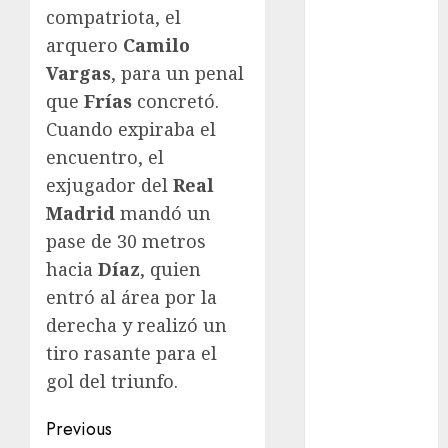
Fórmula Uno
compatriota, el
Futbol
arquero
Camilo
Futbol
Vargas
, para un penal
Americano
que
Frías
concretó.
Futbol
Americano
Cuando expiraba el
Liga Mayor
encuentro, el
Futbol
exjugador del
Real
Argentino
Madrid
mandó un
Futbol
pase de 30 metros
Inglaterra
hacia
Díaz
, quien
Gimnasia
entró al área por la
Giro de Italia
derecha y realizó un
Gobierno de la
Ciudad de
tiro rasante para el
México
gol del triunfo.
Golf
Post
Golf
Previous