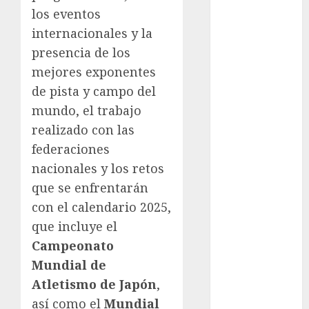
los eventos
FIFA
internacionales y la
Fitness
Flag Football
presencia de los
FootGolf
mejores exponentes
Fórmula Uno
de pista y campo del
Futbol
mundo, el trabajo
Futbol
realizado con las
Americano
federaciones
Futbol
nacionales y los retos
Americano
que se enfrentarán
Liga Mayor
Futbol
con el calendario 2025,
Argentino
que incluye el
Futbol
Campeonato
Inglaterra
Mundial de
Gimnasia
Atletismo de Japón
,
Giro de Italia
así como el
Mundial