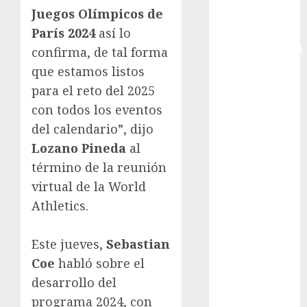
Juegos Olímpicos de
Copa Davis
Copa
París 2024
así lo
Intercontinental
confirma, de tal forma
FIFA
que estamos listos
Copa Oro
para el reto del 2025
Cultura
con todos los eventos
Derbi de
del calendario”, dijo
Kentucky
Lozano Pineda
al
Derby de
término de la reunión
Kentucky
virtual de la World
Entrevista
Exclusiva
Athletics.
Espectáculos
Eurocopa
Este jueves,
Sebastian
Femenil
Coe
habló sobre el
Federación
desarrollo del
Mexicana de
programa 2024, con
Golf