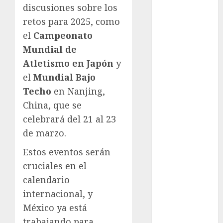
Juegos
discusiones sobre los
Olímpicos Los
retos para 2025, como
Ángeles
el
Campeonato
Juegos
Mundial de
Paralímpicos
Atletismo en Japón
y
de Invierno
Leagues Cup
el
Mundial Bajo
LFA
Techo
en Nanjing,
Liga de
China, que se
Naciones
celebrará del 21 al 23
CONCACAF
de marzo.
Liga Europa
Liga Premier
Estos eventos serán
Lucha Libre
cruciales en el
Maratón
calendario
Media
internacional, y
Maratón
México ya está
México Racing
trabajando para