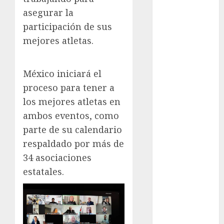
Cup
asegurar la
Motociclismo
participación de sus
Mundial 2026
mejores atletas.
Mundial de
Atletismo
Mundial de
México iniciará el
Clubes
proceso para tener a
Mundial
los mejores atletas en
Femenil
ambos eventos, como
Mundial Sub
20
parte de su calendario
Nacional
respaldado por más de
Natación
34 asociaciones
ONEFA
estatales.
Pádel
Pádel Femenil
Pole Dance
Premier