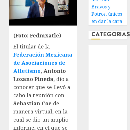
Bravos y
Potros, únicos
en dar la cara
CATEGORIA
(Foto: Fedmxatle)
El titular de la
Abierto de
Federación Mexicana
Acapulco
de Asociaciones de
Abierto de
Australia
Atletismo
,
Antonio
Abierto de
Lozano Pineda
, dio a
Francia
conocer que se llevó a
Acuática
cabo la reunión con
Nelson Vargas
Sebastian Coe
de
Ajedrez
manera virtual, en la
Alpinismo
cual se dio un amplio
Amateur
informe, en el que se
Anuncio