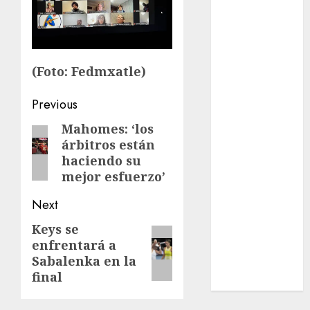
League
Real Madrid
SALUD
Serie Mundial
(Foto: Fedmxatle)
Surf
Taekwondo
Post
Previous
Tecnología
navigation
Tenis
Mahomes: ‘los
Previous
Tiro con arco
árbitros están
post:
haciendo su
Tour de
mejor esfuerzo’
Francia
Trucks México
Next
Turismo
Keys se
Next
UEFA
enfrentará a
Uncategorized
post:
Sabalenka en la
Voleibol
final
Wimbledon