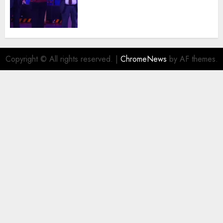
trayectoria de destacados
juristas del Colegio de
Abogados del Valle de México,
filial Ecatepec
AGOSTO 5, 2026
0
Copyright © All rights reserved.
|
ChromeNews
by AF themes.