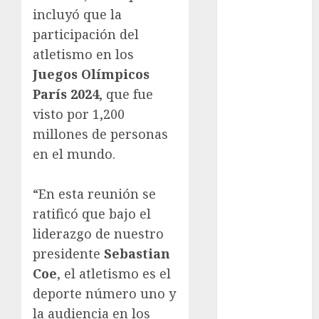
incluyó que la
Atletismo
Automovilismo
participación del
Basquetbol
atletismo en los
Colegial
Juegos Olímpicos
Box
París 2024
, que fue
Boxing
visto por 1,200
Bundesliga
millones de personas
Charrería
en el mundo.
Ciclismo
Cine
Columna
“En esta reunión se
Combates
ratificó que bajo el
Comida
liderazgo de nuestro
CONADE
presidente
Sebastian
Copa Africana
Coe
, el atletismo es el
de Naciones
deporte número uno y
Copa América
la audiencia en los
Femenina