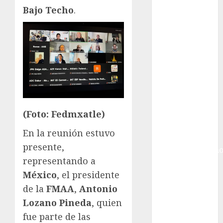
Gobierno de la
Bajo Techo
.
Ciudad de
México
Golf
Golf
Internacional
Hockey Sobre
Hielo
Indy Car
Información
(Foto: Fedmxatle)
General
En la reunión estuvo
Juegos
presente,
Centroamericano
representando a
y del Caribe
México
, el presidente
Juegos de
Invierno
de la
FMAA
,
Antonio
Juegos
Lozano Pineda
, quien
Olímpicos
fue parte de las