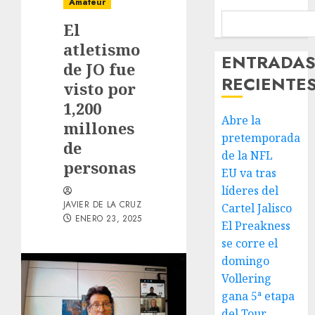
Amateur
El
atletismo
ENTRADA
de JO fue
RECIENTE
visto por
1,200
Abre la
millones
pretemporada
de
de la NFL
personas
EU va tras
líderes del
JAVIER DE LA CRUZ
Cartel Jalisco
ENERO 23, 2025
El Preakness
se corre el
domingo
Vollering
gana 5ª etapa
del Tour