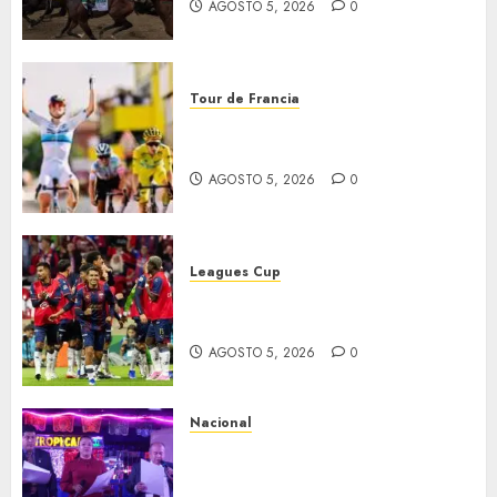
AGOSTO 5, 2026
0
Tour de Francia
Vollering gana 5ª etapa del
Tour
AGOSTO 5, 2026
0
Leagues Cup
Bravos y Potros, únicos en dar
la cara
AGOSTO 5, 2026
0
Nacional
Segunda entrega del Iuris
Dicto 2026 reconoce la