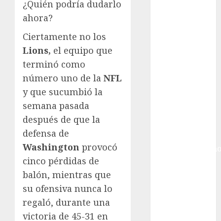
Gobierno de la
¿Quién podría dudarlo
Ciudad de
ahora?
México
Ciertamente no los
Golf
Lions,
el equipo que
Golf
Internacional
terminó como
Hockey Sobre
número uno de la
NFL
Hielo
y que sucumbió la
Indy Car
semana pasada
Información
después de que la
General
defensa de
Juegos
Washington
provocó
Centroamericano
cinco pérdidas de
y del Caribe
Juegos de
balón, mientras que
Invierno
su ofensiva nunca lo
Juegos
regaló, durante una
Olímpicos
victoria de 45-31 en