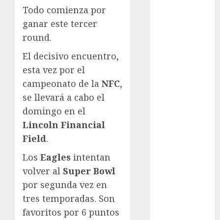
Cup
Todo comienza por
Motociclismo
ganar este tercer
Mundial 2026
round.
Mundial de
Atletismo
El decisivo encuentro,
Mundial de
esta vez por el
Clubes
campeonato de la
NFC
,
Mundial
se llevará a cabo el
Femenil
domingo en el
Mundial Sub
Lincoln Financial
20
Nacional
Field
.
Natación
Los
Eagles
intentan
ONEFA
volver al
Super Bowl
Pádel
por segunda vez en
Pádel Femenil
tres temporadas. Son
Pole Dance
Premier
favoritos por 6 puntos