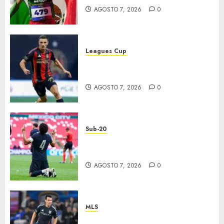
AGOSTO 7, 2026
0
Leagues Cup
Atlas y Pachuca casi
eliminados
AGOSTO 7, 2026
0
Sub-20
EU, primer finalista de
Premundial
AGOSTO 7, 2026
0
MLS
“Chucky” jugará con LA