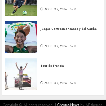
Galaxy
AGOSTO 7, 2026
0
Juegos Centroamericanos y del Caribe
Laura Galván brilló en los 10
mil metros
AGOSTO 7, 2026
0
Tour de Francia
Phinney, nueva líder en el
Tour
AGOSTO 7, 2026
0
Copyright © All rights reserved.
|
ChromeNews
by AF themes.