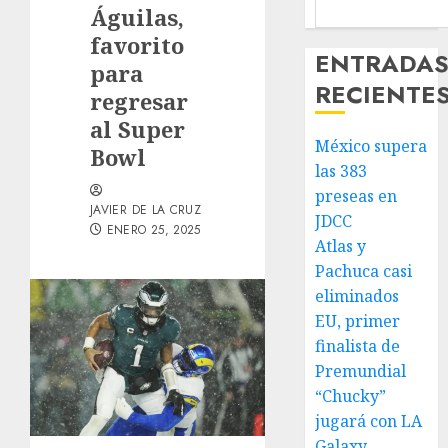
Águilas,
favorito
ENTRADA
para
RECIENTE
regresar
al Super
México supera
Bowl
las 383
preseas en
JAVIER DE LA CRUZ
JDCC
ENERO 25, 2025
Atlas y
Pachuca casi
eliminados
EU, primer
finalista de
Premundial
“Chucky”
jugará con LA
Galaxy