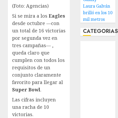
(Foto: Agencias)
Laura Galván
brilló en los 10
Si se mira a los
Eagles
mil metros
desde octubre —con
un total de 16 victorias
CATEGORIA
por segunda vez en
Abierto de
tres campañas— ,
Acapulco
queda claro que
Abierto de
cumplen con todos los
Australia
requisitos de un
Abierto de
conjunto claramente
Francia
favorito para llegar al
Acuática
Super Bowl
.
Nelson Vargas
Ajedrez
Las cifras incluyen
Alpinismo
una racha de 10
Amateur
victorias.
Anuncio