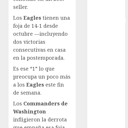
Copa Davis
seller.
Copa
Los
Eagles
tienen una
Intercontinental
foja de 14-1 desde
FIFA
octubre —incluyendo
Copa Oro
dos victorias
Cultura
Derbi de
consecutivas en casa
Kentucky
en la postemporada.
Derby de
Es ese “1” lo que
Kentucky
preocupa un poco más
Entrevista
a los
Eagles
este fin
Exclusiva
Espectáculos
de semana.
Eurocopa
Los
Commanders de
Femenil
Washington
Federación
infligieron la derrota
Mexicana de
que empaña esa foja.
Golf