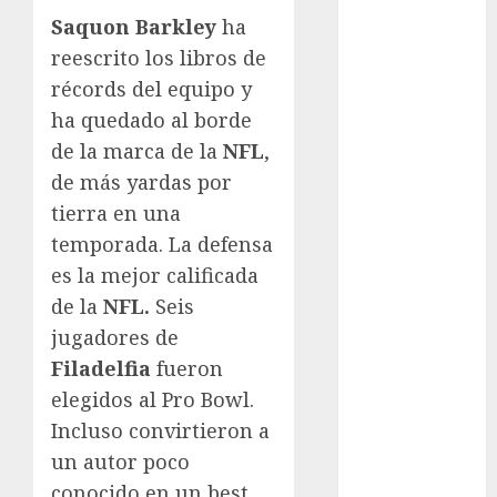
Atletismo
Saquon Barkley
ha
Automovilismo
reescrito los libros de
Basquetbol
récords del equipo y
Colegial
ha quedado al borde
Box
de la marca de la
NFL
,
Boxing
de más yardas por
Bundesliga
tierra en una
Charrería
temporada. La defensa
Ciclismo
Cine
es la mejor calificada
Columna
de la
NFL.
Seis
Combates
jugadores de
Comida
Filadelfia
fueron
CONADE
elegidos al Pro Bowl.
Copa Africana
Incluso convirtieron a
de Naciones
un autor poco
Copa América
conocido en un best
Femenina