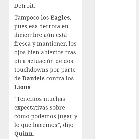
Juegos
Detroit.
Olímpicos Los
Ángeles
Tampoco los
Eagles
,
Juegos
pues esa derrota en
Paralímpicos
diciembre aún está
de Invierno
fresca y mantienen los
Leagues Cup
ojos bien abiertos tras
LFA
otra actuación de dos
Liga de
touchdowns por parte
Naciones
de
Daniels
contra los
CONCACAF
Liga Europa
Lions
.
Liga Premier
“Tenemos muchas
Lucha Libre
expectativas sobre
Maratón
cómo podemos jugar y
Media
lo que hacemos”, dijo
Maratón
México Racing
Quinn
.