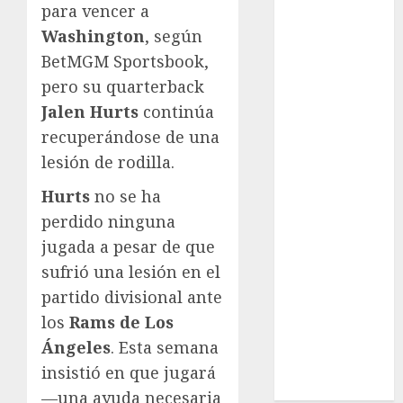
League
para vencer a
Real Madrid
Washington
, según
SALUD
BetMGM Sportsbook,
Serie Mundial
pero su quarterback
Sub-20
Jalen Hurts
continúa
Surf
recuperándose de una
Taekwondo
lesión de rodilla.
Tecnología
Tenis
Hurts
no se ha
Tiro con arco
perdido ninguna
Tour de
jugada a pesar de que
Francia
sufrió una lesión en el
Trucks México
partido divisional ante
Turismo
los
Rams de Los
UEFA
Uncategorized
Ángeles
. Esta semana
Voleibol
insistió en que jugará
Wimbledon
—una ayuda necesaria