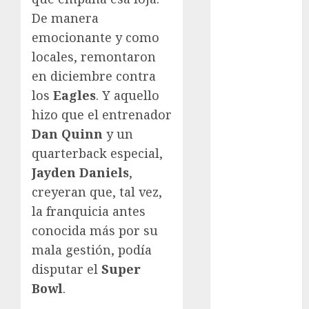
FIFA
De manera
Fitness
emocionante y como
Flag Football
locales, remontaron
FootGolf
en diciembre contra
Fórmula Uno
los
Eagles
. Y aquello
Futbol
hizo que el entrenador
Futbol
Dan Quinn
y un
Americano
quarterback especial,
Futbol
Jayden Daniels
,
Americano
Liga Mayor
creyeran que, tal vez,
Futbol
la franquicia antes
Argentino
conocida más por su
Futbol
mala gestión, podía
Inglaterra
disputar el
Super
Gimnasia
Bowl
.
Giro de Italia