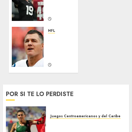
de la
NFL
AGOSTO 5,
2026
NFL
0
Adam
Vinatieri,
es
inmortal
AGOSTO 2,
2026
0
POR SI TE LO PERDISTE
Juegos Centroamericanos y del Caribe
México supera las 383 preseas
en JDCC