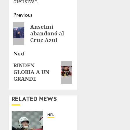
ofensiva”.
Post
Previous
navigation
Previous
Anselmi
abandonó al
post:
Cruz Azul
Next
Next
RINDEN
GLORIA A UN
post:
GRANDE
RELATED NEWS
NFL
Abre la
pretemporada