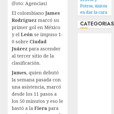
(Foto: Agencias)
Potros, únicos
en dar la cara
El colombiano
James
Rodríguez
marcó su
CATEGORIA
primer gol en México
y el
León
se impuso 1-
Abierto de
0 sobre
Ciudad
Acapulco
Juárez
para ascender
Abierto de
Australia
al tercer sitio de la
Abierto de
clasificación.
Francia
James
, quien debutó
Acuática
la semana pasada con
Nelson Vargas
una asistencia, marcó
Ajedrez
Alpinismo
desde los 11 pasos a
Amateur
los 50 minutos y eso le
Anuncio
bastó a la
Fiera
para
Atletismo