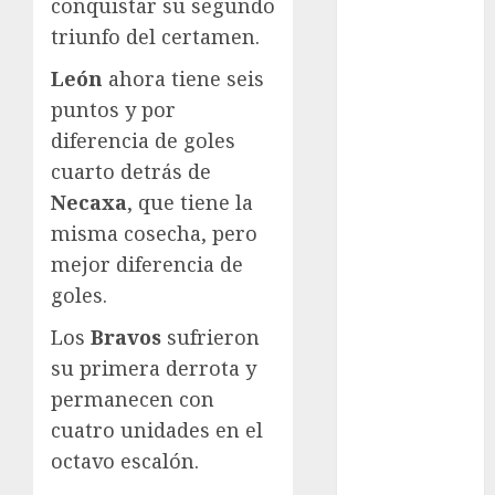
conquistar su segundo
Automovilismo
triunfo del certamen.
Basquetbol
Colegial
León
ahora tiene seis
Box
puntos y por
Boxing
diferencia de goles
Bundesliga
cuarto detrás de
Charrería
Necaxa
, que tiene la
Ciclismo
misma cosecha, pero
Cine
mejor diferencia de
Columna
goles.
Combates
Comida
Los
Bravos
sufrieron
CONADE
su primera derrota y
Copa Africana
permanecen con
de Naciones
cuatro unidades en el
Copa América
octavo escalón.
Femenina
Copa Davis