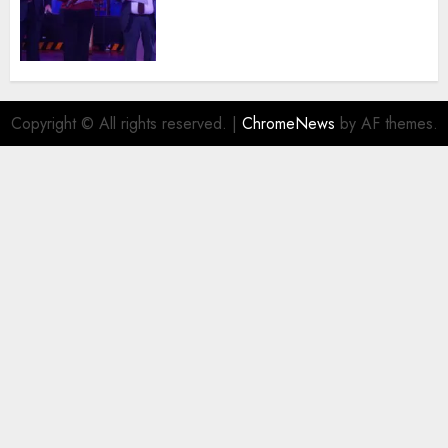
trayectoria de destacados
juristas del Colegio de
Abogados del Valle de México,
filial Ecatepec
AGOSTO 5, 2026
0
Copyright © All rights reserved.
|
ChromeNews
by AF themes.