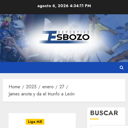
Skip
agosto 6, 2026
4:34:12 PM
to
content
Home
2025
enero
27
James anota y da el triunfo a León
BUSCAR
Liga MX