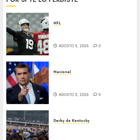
NFL
Abre la pretemporada de la
NFL
AGOSTO 5, 2026
0
Nacional
EU va tras líderes del Cartel
Jalisco
AGOSTO 5, 2026
0
Derby de Kentucky
El Preakness se corre el
domingo