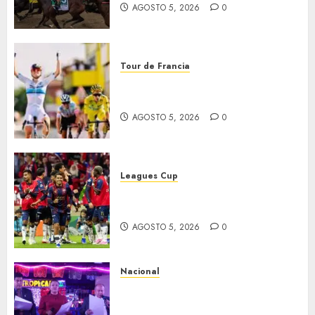
AGOSTO 5, 2026
0
Tour de Francia
Vollering gana 5ª etapa del
Tour
AGOSTO 5, 2026
0
Leagues Cup
Bravos y Potros, únicos en dar
la cara
AGOSTO 5, 2026
0
Nacional
Segunda entrega del Iuris
Dicto 2026 reconoce la