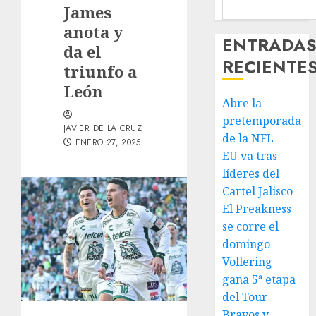
James
anota y
ENTRADA
da el
RECIENTE
triunfo a
León
Abre la
pretemporada
JAVIER DE LA CRUZ
de la NFL
ENERO 27, 2025
EU va tras
líderes del
Cartel Jalisco
El Preakness
se corre el
domingo
Vollering
gana 5ª etapa
del Tour
Bravos y