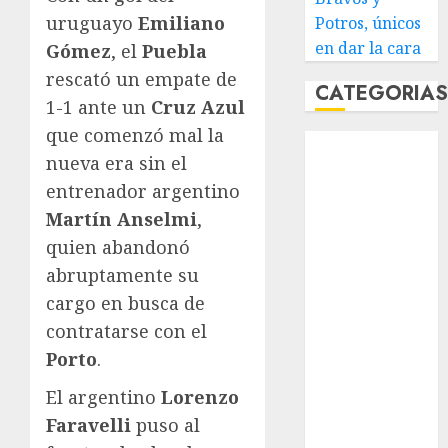
uruguayo
Emiliano
Potros, únicos
en dar la cara
Gómez
, el
Puebla
rescató un empate de
CATEGORIA
1-1 ante un
Cruz Azul
que comenzó mal la
Abierto de
nueva era sin el
Acapulco
entrenador argentino
Abierto de
Australia
Martín Anselmi
,
Abierto de
quien abandonó
Francia
abruptamente su
Acuática
cargo en busca de
Nelson Vargas
contratarse con el
Ajedrez
Porto
.
Alpinismo
Amateur
El argentino
Lorenzo
Anuncio
Faravelli
puso al
Atletismo