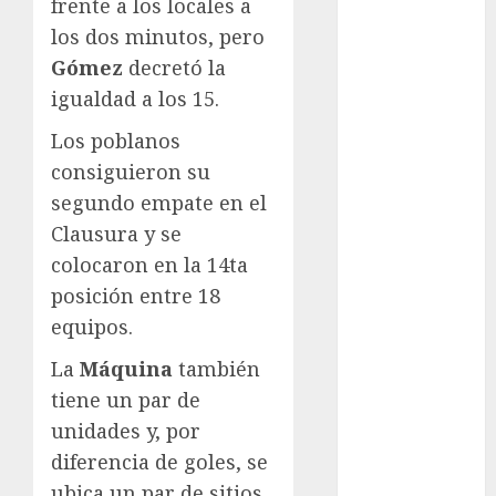
frente a los locales a
Automovilismo
los dos minutos, pero
Basquetbol
Gómez
decretó la
Colegial
igualdad a los 15.
Box
Boxing
Los poblanos
Bundesliga
consiguieron su
Charrería
segundo empate en el
Ciclismo
Clausura y se
Cine
colocaron en la 14ta
Columna
posición entre 18
Combates
equipos.
Comida
CONADE
La
Máquina
también
Copa Africana
tiene un par de
de Naciones
unidades y, por
Copa América
diferencia de goles, se
Femenina
ubica un par de sitios
Copa Davis