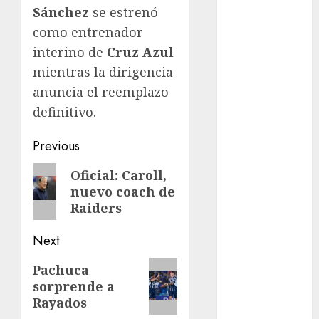
Sánchez
se estrenó
Fitness
como entrenador
Flag Football
interino de
Cruz Azul
FootGolf
Fórmula Uno
mientras la dirigencia
Futbol
anuncia el reemplazo
Futbol
definitivo.
Americano
Futbol
Post
Previous
Americano
navigation
Previous
Oficial: Caroll,
Liga Mayor
nuevo coach de
post:
Futbol
Raiders
Argentino
Futbol
Next
Inglaterra
Next
Gimnasia
Pachuca
Giro de Italia
sorprende a
post:
Rayados
Gobierno de la