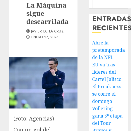
La Máquina
sigue
ENTRADA
descarrilada
RECIENTE
JAVIER DE LA CRUZ
ENERO 27, 2025
Abre la
pretemporada
de la NFL
EU va tras
líderes del
Cartel Jalisco
El Preakness
se corre el
domingo
Vollering
gana 5ª etapa
(Foto: Agencias)
del Tour
Con un gol del
Bravos y