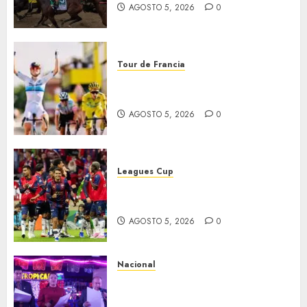
AGOSTO 5, 2026
0
Tour de Francia
Vollering gana 5ª etapa del
Tour
AGOSTO 5, 2026
0
Leagues Cup
Bravos y Potros, únicos en dar
la cara
AGOSTO 5, 2026
0
Nacional
Segunda entrega del Iuris
Dicto 2026 reconoce la