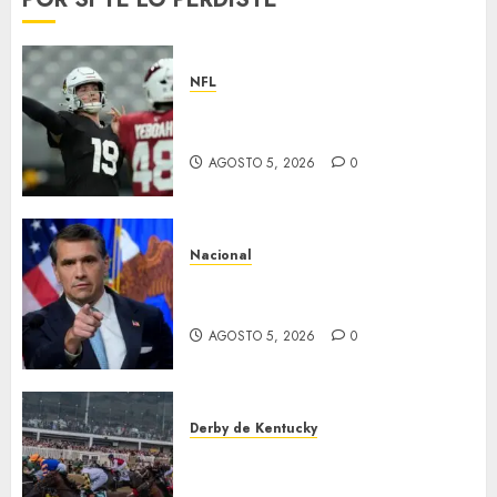
NFL
Abre la pretemporada de la
NFL
AGOSTO 5, 2026
0
Nacional
EU va tras líderes del Cartel
Jalisco
AGOSTO 5, 2026
0
Derby de Kentucky
El Preakness se corre el
domingo