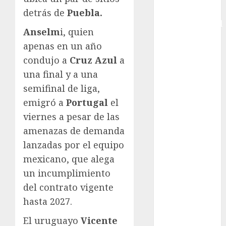
Copa
detrás de
Puebla.
Intercontinental
Anselm
i, quien
FIFA
apenas en un año
Copa Oro
condujo a
Cruz Azul
a
Cultura
una final y a una
Derbi de
Kentucky
semifinal de liga,
Derby de
emigró a
Portugal
el
Kentucky
viernes a pesar de las
Entrevista
amenazas de demanda
Exclusiva
lanzadas por el equipo
Espectáculos
mexicano, que alega
Eurocopa
un incumplimiento
Femenil
del contrato vigente
Federación
Mexicana de
hasta 2027.
Golf
El uruguayo
Vicente
FIFA