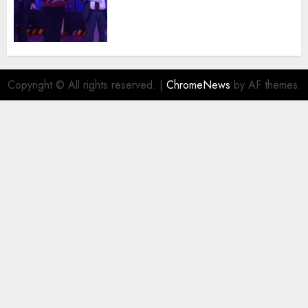
trayectoria de destacados
juristas del Colegio de
Abogados del Valle de México,
filial Ecatepec
AGOSTO 5, 2026
0
Copyright © All rights reserved.
|
ChromeNews
by AF themes.