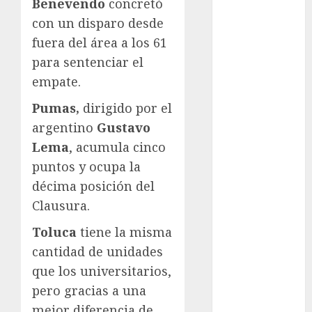
Benevendo
concretó
Ajedrez
con un disparo desde
Alpinismo
fuera del área a los 61
Amateur
para sentenciar el
Anuncio
empate.
Atletismo
Automovilismo
Pumas,
dirigido por el
Basquetbol
argentino
Gustavo
Colegial
Lema
, acumula cinco
Box
puntos y ocupa la
Boxing
décima posición del
Bundesliga
Clausura.
Charrería
Ciclismo
Toluca
tiene la misma
Cine
cantidad de unidades
Columna
que los universitarios,
Combates
pero gracias a una
Comida
mejor diferencia de
CONADE