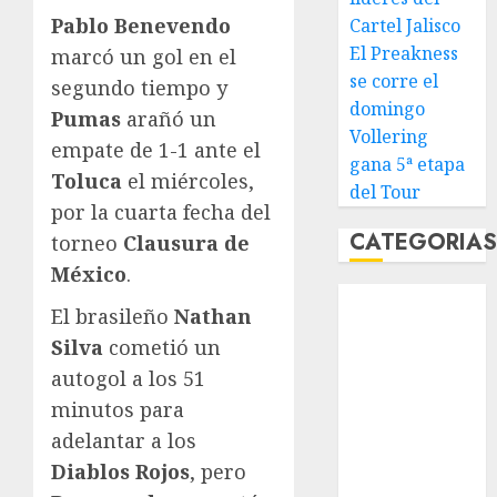
Pablo Benevendo
Cartel Jalisco
El Preakness
marcó un gol en el
se corre el
segundo tiempo y
domingo
Pumas
arañó un
Vollering
empate de 1-1 ante el
gana 5ª etapa
Toluca
el miércoles,
del Tour
por la cuarta fecha del
CATEGORIA
torneo
Clausura de
México
.
Abierto de
El brasileño
Nathan
Acapulco
Silva
cometió un
Abierto de
autogol a los 51
Australia
Abierto de
minutos para
Francia
adelantar a los
Acuática
Diablos Rojos
, pero
Nelson Vargas