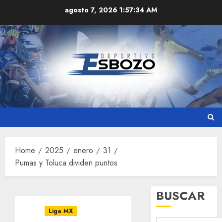
Skip
agosto 7, 2026
1:57:35 AM
to
content
Home
2025
enero
31
Pumas y Toluca dividen puntos
BUSCAR
Liga MX