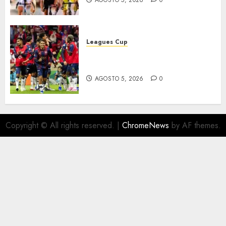
AGOSTO 5, 2026
0
Leagues Cup
Bravos y Potros, únicos en dar
la cara
AGOSTO 5, 2026
0
Copyright © All rights reserved.
|
ChromeNews
by AF themes.