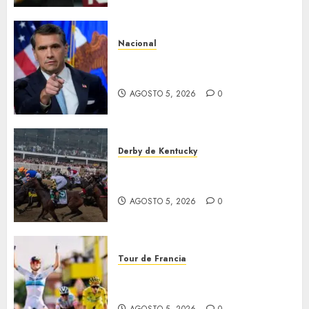
Nacional
EU va tras líderes del Cartel
Jalisco
AGOSTO 5, 2026
0
Derby de Kentucky
El Preakness se corre el
domingo
AGOSTO 5, 2026
0
Tour de Francia
Vollering gana 5ª etapa del
Tour