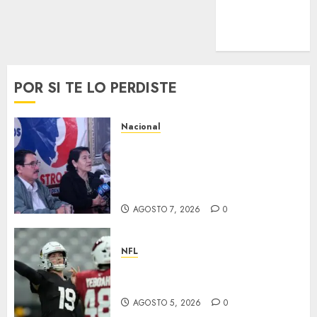
Uncategorized
Voleibol
Wimbledon
POR SI TE LO PERDISTE
Nacional
Antorcha Campesina anuncia
la “Semana de Fidel” por el
centenario del natalicio de
Fidel Castro
AGOSTO 7, 2026
0
NFL
Abre la pretemporada de la
NFL
AGOSTO 5, 2026
0