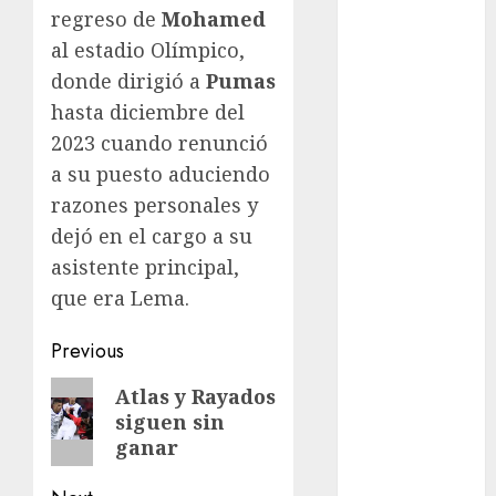
regreso de
Mohamed
Femenil
al estadio Olímpico,
Federación
donde dirigió a
Pumas
Mexicana de
Golf
hasta diciembre del
FIFA
2023 cuando renunció
Fitness
a su puesto aduciendo
Flag Football
razones personales y
FootGolf
dejó en el cargo a su
Fórmula Uno
asistente principal,
Futbol
que era Lema.
Futbol
Americano
Post
Previous
Futbol
navigation
Americano
Previous
Atlas y Rayados
Liga Mayor
siguen sin
post:
Futbol
ganar
Argentino