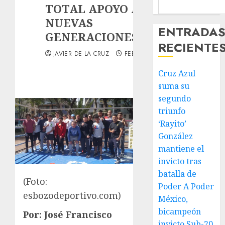
TOTAL APOYO A
NUEVAS
ENTRADA
GENERACIONES
RECIENTE
JAVIER DE LA CRUZ
FEBRERO 6, 2025
Cruz Azul
suma su
segundo
triunfo
‘Rayito’
González
mantiene el
invicto tras
batalla de
(Foto:
Poder A Poder
esbozodeportivo.com)
México,
bicampeón
Por: José Francisco
invicto Sub-20