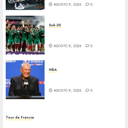
AGOSTO 9, 2026
0
Sub-20
México, bicampeón invicto
Sub-20
AGOSTO 9, 2026
0
NBA
Murió Don Nelson, leyenda en
la NBA
AGOSTO 9, 2026
0
Tour de Francia
Vollering ganó el Tour de Francia