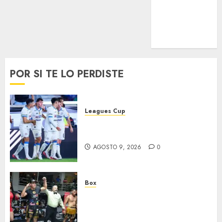
UEFA
Uncategorized
Voleibol
Wimbledon
POR SI TE LO PERDISTE
Leagues Cup
Cruz Azul suma su segundo
triunfo
AGOSTO 9, 2026
0
Box
‘Rayito’ González mantiene el
invicto tras batalla de Poder A
Poder