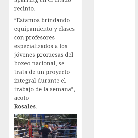
Ajedrez
recinto.
Alpinismo
“Estamos brindando
Amateur
equipamiento y clases
Anuncio
Atletismo
con profesores
Automovilismo
especializados a los
Basquetbol
jóvenes promesas del
Colegial
boxeo nacional, se
Box
trata de un proyecto
Boxing
integral durante el
Bundesliga
trabajo de la semana”,
Charrería
acoto
Ciclismo
Rosales
.
Cine
Columna
Combates
Comida
CONADE