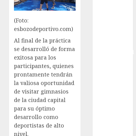
Copa Africana
de Naciones
(Foto:
Copa América
esbozodeportivo.com)
Femenina
Copa Davis
Al final de la práctica
Copa
se desarrolló de forma
Intercontinental
exitosa para los
FIFA
participantes, quienes
Copa Oro
prontamente tendrán
Cultura
Derbi de
la valiosa oportunidad
Kentucky
de visitar gimnasios
Derby de
de la ciudad capital
Kentucky
para su óptimo
Entrevista
desarrollo como
Exclusiva
deportistas de alto
Espectáculos
nivel.
Eurocopa