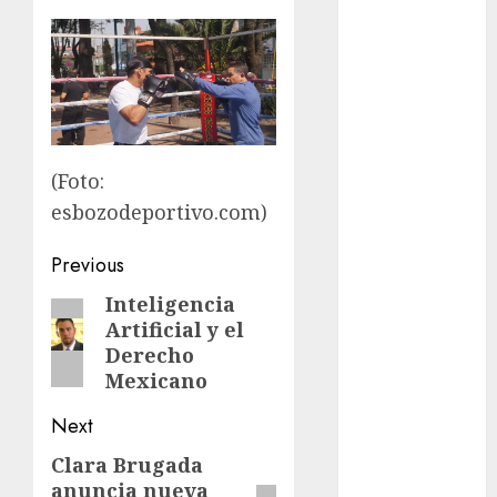
Femenil
Federación
Mexicana de
Golf
FIFA
Fitness
(Foto:
Flag Football
esbozodeportivo.com)
FootGolf
Fórmula Uno
Post
Previous
Futbol
navigation
Inteligencia
Futbol
Previous
Artificial y el
Americano
post:
Derecho
Futbol
Mexicano
Americano
Liga Mayor
Next
Futbol
Clara Brugada
Next
Argentino
anuncia nueva