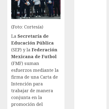
FIFA
Fitness
Flag Football
FootGolf
(Foto: Cortesía)
Fórmula Uno
La
Secretaría de
Futbol
Futbol
Educación Pública
Americano
(SEP) y la
Federación
Futbol
Mexicana de Futbol
Americano
(FMF) suman
Liga Mayor
esfuerzos mediante la
Futbol
firma de una Carta de
Argentino
Intención para
Futbol
trabajar de manera
Inglaterra
Gimnasia
conjunta en la
Giro de Italia
promoción del