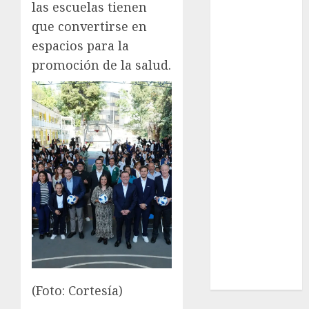
League
las escuelas tienen
Real Madrid
que convertirse en
SALUD
espacios para la
Serie Mundial
promoción de la salud.
Surf
Taekwondo
Tecnología
Tenis
Tiro con arco
Tour de
Francia
Trucks México
Turismo
UEFA
Uncategorized
Voleibol
Wimbledon
(Foto: Cortesía)