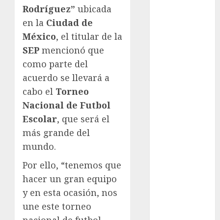
Juegos
Rodríguez”
ubicada
Olímpicos Los
en la
Ciudad de
Ángeles
México
, el titular de la
Juegos
SEP
mencionó que
Paralímpicos
de Invierno
como parte del
Leagues Cup
acuerdo se llevará a
LFA
cabo el
Torneo
Liga de
Nacional de Futbol
Naciones
Escolar
, que será el
CONCACAF
más grande del
Liga Europa
mundo.
Liga Premier
Lucha Libre
Por ello, “tenemos que
Maratón
hacer un gran equipo
Media
y en esta ocasión, nos
Maratón
une este torneo
México Racing