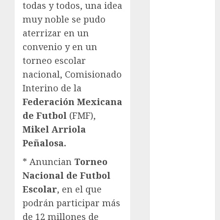
todas y todos, una idea
Atletismo
muy noble se pudo
Automovilismo
aterrizar en un
Basquetbol
convenio y en un
Colegial
Box
torneo escolar
Boxing
nacional, Comisionado
Bundesliga
Interino de la
Charrería
Federación Mexicana
Ciclismo
de Futbol
(FMF),
Cine
Mikel Arriola
Columna
Peñalosa.
Combates
Comida
* Anuncian
Torneo
CONADE
Nacional de Futbol
Copa Africana
Escolar
, en el que
de Naciones
podrán participar más
Copa América
de 12 millones de
Femenina