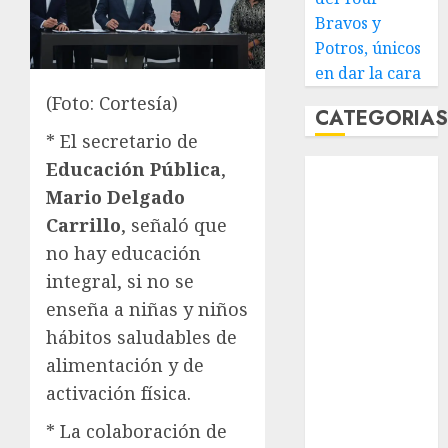
Bravos y
Potros, únicos
en dar la cara
(Foto: Cortesía)
CATEGORIA
* El secretario de
Educación Pública
,
Abierto de
Acapulco
Mario Delgado
Abierto de
Carrillo
, señaló que
Australia
no hay educación
Abierto de
integral, si no se
Francia
enseña a niñas y niños
Acuática
hábitos saludables de
Nelson Vargas
alimentación y de
Ajedrez
activación física.
Alpinismo
Amateur
* La colaboración de
Anuncio