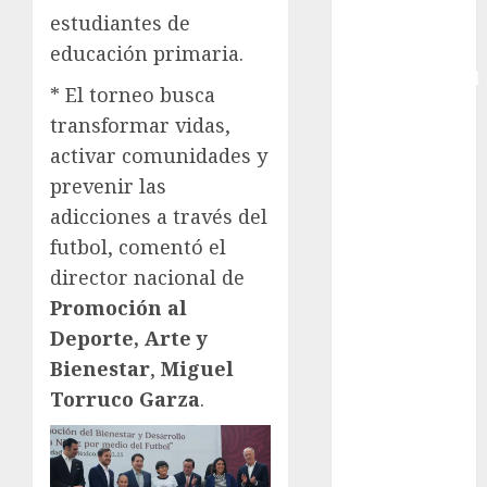
estudiantes de
Copa Davis
Copa
educación primaria.
Intercontinental
* El torneo busca
FIFA
transformar vidas,
Copa Oro
activar comunidades y
Cultura
prevenir las
Derbi de
Kentucky
adicciones a través del
Derby de
futbol, comentó el
Kentucky
director nacional de
Entrevista
Promoción al
Exclusiva
Deporte, Arte y
Espectáculos
Bienestar
,
Miguel
Eurocopa
Torruco Garza
.
Femenil
Federación
Mexicana de
Golf