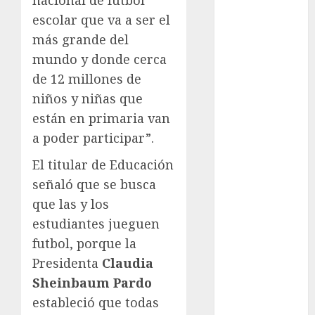
nacional de futbol
Cup
escolar que va a ser el
Motociclismo
Mundial 2026
más grande del
Mundial de
mundo y donde cerca
Atletismo
de 12 millones de
Mundial de
niños y niñas que
Clubes
están en primaria van
Mundial
a poder participar”.
Femenil
Mundial Sub
El titular de Educación
20
señaló que se busca
Nacional
que las y los
Natación
estudiantes jueguen
ONEFA
futbol, porque la
Pádel
Presidenta
Claudia
Pádel Femenil
Sheinbaum Pardo
Pole Dance
estableció que todas
Premier