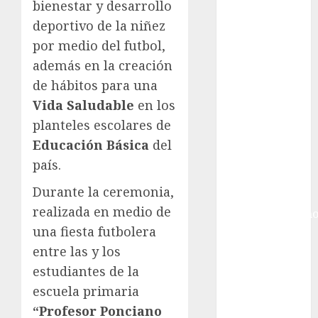
Gobierno de la
bienestar y desarrollo
Ciudad de
deportivo de la niñez
México
por medio del futbol,
Golf
además en la creación
Golf
de hábitos para una
Internacional
Vida Saludable
en los
Hockey Sobre
planteles escolares de
Hielo
Indy Car
Educación Básica
del
Información
país.
General
Durante la ceremonia,
Juegos
realizada en medio de
Centroamericano
una fiesta futbolera
y del Caribe
Juegos de
entre las y los
Invierno
estudiantes de la
Juegos
escuela primaria
Olímpicos
“Profesor Ponciano