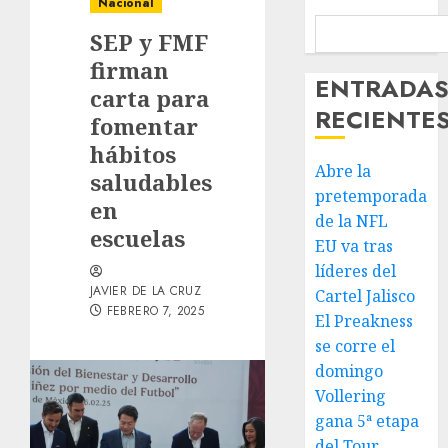
Nacional
SEP y FMF
firman
ENTRADA
carta para
RECIENTE
fomentar
hábitos
Abre la
saludables
pretemporada
en
de la NFL
escuelas
EU va tras
líderes del
JAVIER DE LA CRUZ
Cartel Jalisco
FEBRERO 7, 2025
El Preakness
se corre el
domingo
Vollering
gana 5ª etapa
del Tour