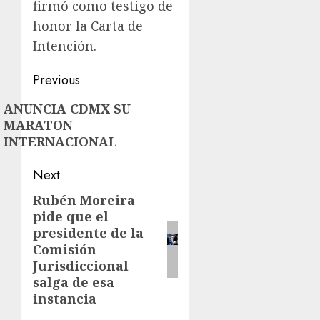
firmó como testigo de
honor la Carta de
Intención.
Post
Previous
navigation
Previous
ANUNCIA CDMX SU
MARATON
post:
INTERNACIONAL
Next
Rubén Moreira
Next
pide que el
post:
presidente de la
Comisión
Jurisdiccional
salga de esa
instancia