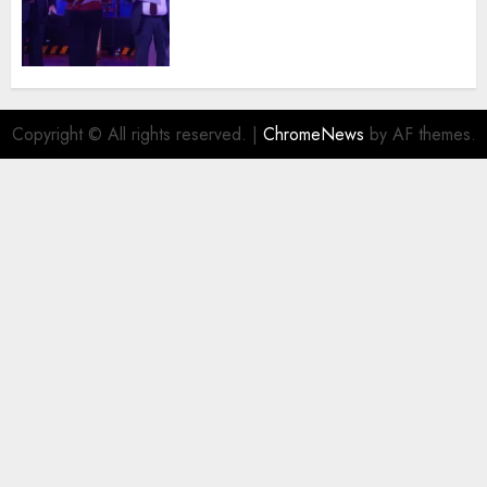
trayectoria de destacados
juristas del Colegio de
Abogados del Valle de México,
filial Ecatepec
AGOSTO 5, 2026
0
Copyright © All rights reserved.
|
ChromeNews
by AF themes.