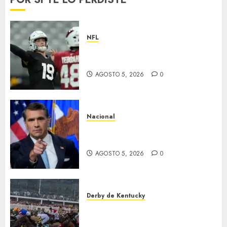
NFL
Abre la pretemporada de la
NFL
AGOSTO 5, 2026
0
Nacional
EU va tras líderes del Cartel
Jalisco
AGOSTO 5, 2026
0
Derby de Kentucky
El Preakness se corre el
domingo