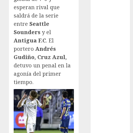
Automovilismo
esperan rival que
Basquetbol
saldrá de la serie
Colegial
entre
Seattle
Box
Sounders
y el
Boxing
Antigua F.C
. El
Bundesliga
portero
Andrés
Charrería
Gudiño
,
Cruz Azul
,
Ciclismo
detuvo un penal en la
Cine
Columna
agonía del primer
Combates
tiempo.
Comida
CONADE
Copa Africana
de Naciones
Copa América
Femenina
Copa Davis