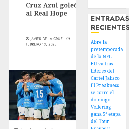
Cruz Azul goleó 5-0
al Real Hope
ENTRADA
RECIENTE
JAVIER DE LA CRUZ
Abre la
FEBRERO 13, 2025
pretemporada
de la NFL
EU va tras
líderes del
Cartel Jalisco
El Preakness
se corre el
domingo
Vollering
gana 5ª etapa
del Tour
Bravos y