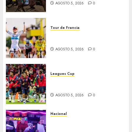
AGOSTO 5, 2026
0
Tour de Francia
Vollering gana 5ª etapa del
Tour
AGOSTO 5, 2026
0
Leagues Cup
Bravos y Potros, únicos en dar
la cara
AGOSTO 5, 2026
0
Nacional
Segunda entrega del Iuris
Dicto 2026 reconoce la