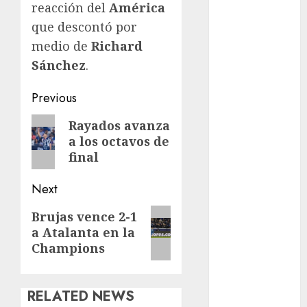
reacción del
América
Fitness
que descontó por
Flag Football
medio de
Richard
FootGolf
Sánchez
.
Fórmula Uno
Futbol
Post
Previous
Futbol
navigation
Americano
Previous
Rayados avanza
Futbol
a los octavos de
post:
Americano
final
Liga Mayor
Next
Futbol
Argentino
Next
Brujas vence 2-1
Futbol
a Atalanta en la
post:
Inglaterra
Champions
Gimnasia
Giro de Italia
Gobierno de la
RELATED NEWS