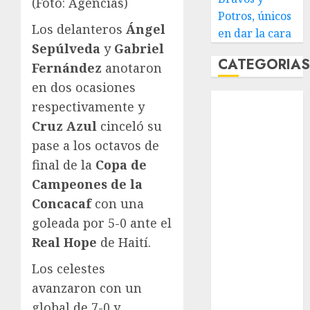
(Foto: Agencias)
Potros, únicos
Los delanteros
Ángel
en dar la cara
Sepúlveda
y
Gabriel
CATEGORIA
Fernández
anotaron
en dos ocasiones
Abierto de
respectivamente y
Acapulco
Cruz Azul
cinceló su
Abierto de
pase a los octavos de
Australia
final de la
Copa de
Abierto de
Campeones de la
Francia
Acuática
Concacaf
con una
Nelson Vargas
goleada por 5-0 ante el
Ajedrez
Real Hope
de Haití.
Alpinismo
Los celestes
Amateur
avanzaron con un
Anuncio
Atletismo
global de 7-0 y