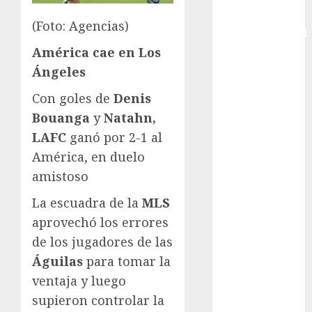
Copa
(Foto: Agencias)
Intercontinental
FIFA
América cae en Los
Copa Oro
Ángeles
Cultura
Con goles de
Denis
Derbi de
Bouanga
y
Natahn,
Kentucky
LAFC
ganó por 2-1 al
Derby de
Kentucky
América, en duelo
Entrevista
amistoso
Exclusiva
La escuadra de la
MLS
Espectáculos
aprovechó los errores
Eurocopa
de los jugadores de las
Femenil
Federación
Águilas
para tomar la
Mexicana de
ventaja y luego
Golf
supieron controlar la
FIFA