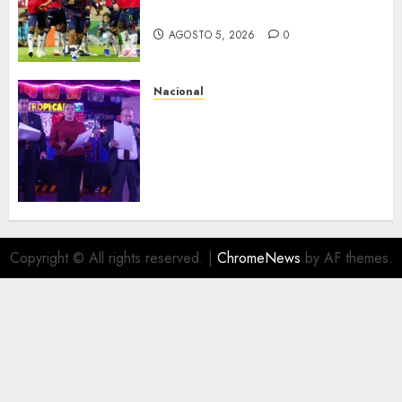
la cara
AGOSTO 5, 2026
0
Nacional
Segunda entrega del Iuris
Dicto 2026 reconoce la
trayectoria de destacados
juristas del Colegio de
Abogados del Valle de México,
filial Ecatepec
AGOSTO 5, 2026
0
Copyright © All rights reserved.
|
ChromeNews
by AF themes.