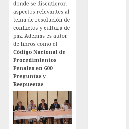
Olímpicos Los
donde se discutieron
Ángeles
aspectos relevantes al
Juegos
tema de resolución de
Paralímpicos
conflictos y cultura de
de Invierno
paz. Además es autor
Leagues Cup
de libros como el
LFA
Liga de
Código Nacional de
Naciones
Procedimientos
CONCACAF
Penales en 600
Liga Europa
Preguntas y
Liga Premier
Respuestas
.
Lucha Libre
Maratón
Media
Maratón
México Racing
Cup