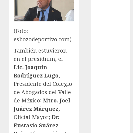
Fitness
Flag Football
FootGolf
Fórmula Uno
(Foto:
Futbol
esbozodeportivo.com)
Futbol
También estuvieron
Americano
en el presídium, el
Futbol
Americano
Lic. Joaquín
Liga Mayor
Rodríguez Lugo
,
Futbol
Presidente del Colegio
Argentino
de Abogados del Valle
Futbol
de México;
Mtro. Joel
Inglaterra
Juárez Márquez,
Gimnasia
Oficial Mayor;
Dr.
Giro de Italia
Eustasio Suárez
Gobierno de la