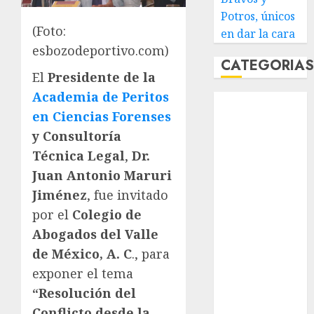
Potros, únicos
(Foto:
en dar la cara
esbozodeportivo.com)
CATEGORIA
El
Presidente de la
Academia de Peritos
Abierto de
en Ciencias Forenses
Acapulco
Abierto de
y Consultoría
Australia
Técnica Legal
,
Dr.
Abierto de
Juan
Antonio Maruri
Francia
Jiménez
, fue invitado
Acuática
por el
Colegio de
Nelson Vargas
Abogados del Valle
Ajedrez
de México, A. C
., para
Alpinismo
exponer el tema
Amateur
“Resolución del
Anuncio
Atletismo
Conflicto desde la