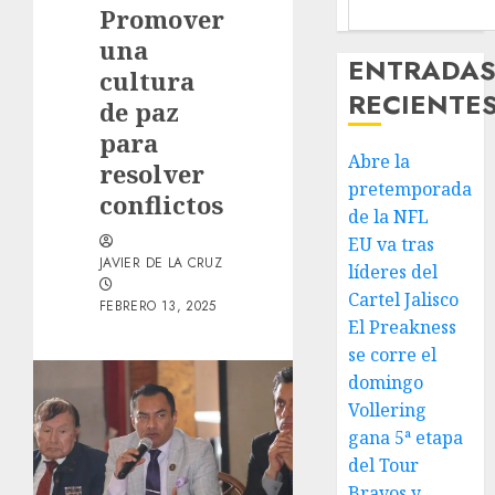
Promover
una
ENTRADA
cultura
RECIENTE
de paz
para
Abre la
resolver
pretemporada
conflictos
de la NFL
EU va tras
JAVIER DE LA CRUZ
líderes del
Cartel Jalisco
FEBRERO 13, 2025
El Preakness
se corre el
domingo
Vollering
gana 5ª etapa
del Tour
Bravos y