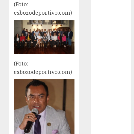
Motociclismo
(Foto:
Mundial 2026
esbozodeportivo.com)
Mundial de
Atletismo
Mundial de
Clubes
Mundial
Femenil
Mundial Sub
(Foto:
20
esbozodeportivo.com)
Nacional
Natación
ONEFA
Pádel
Pádel Femenil
Pole Dance
Premier
League