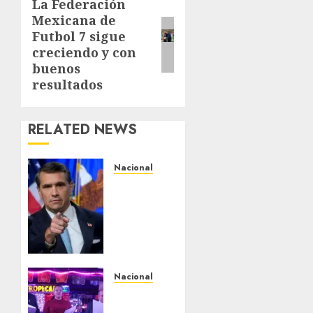
La Federación
Next
Mexicana de
post:
Futbol 7 sigue
creciendo y con
buenos
resultados
RELATED NEWS
Nacional
EU va
tras
líderes
del
Cartel
Jalisco
Nacional
AGOSTO 5,
Segunda
2026
entrega