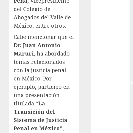
Ciudad de
Peña
, Vicepresidente
México
del Colegio de
Golf
Abogados del Valle de
Golf
México; entre otros.
Internacional
Cabe mencionar que el
Hockey Sobre
Hielo
Dr. Juan Antonio
Indy Car
Maruri
, ha abordado
Información
temas relacionados
General
con la justicia penal
Juegos
en México. Por
Centroamericano
ejemplo, participó en
y del Caribe
una presentación
Juegos de
titulada
“La
Invierno
Transición del
Juegos
Olímpicos
Sistema de Justicia
Juegos
Penal en México”
,