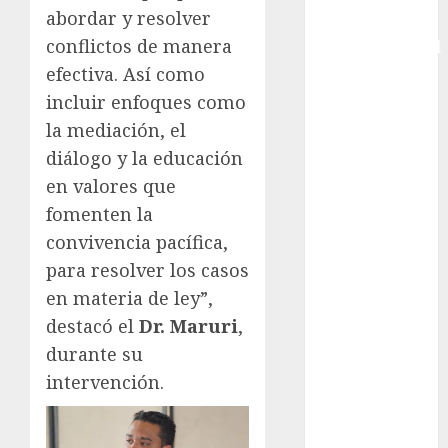
abordar y resolver
Copa
conflictos de manera
Intercontinental
FIFA
efectiva. Así como
Copa Oro
incluir enfoques como
Cultura
la mediación, el
Derbi de
diálogo y la educación
Kentucky
en valores que
Derby de
fomenten la
Kentucky
convivencia pacífica,
Entrevista
para resolver los casos
Exclusiva
Espectáculos
en materia de ley”,
Eurocopa
destacó el
Dr. Maruri
,
Femenil
durante su
Federación
intervención.
Mexicana de
Golf
FIFA