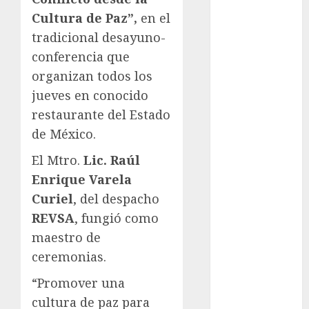
Automovilismo
Cultura de Paz”,
en el
Basquetbol
tradicional desayuno-
Colegial
conferencia que
Box
organizan todos los
Boxing
jueves en conocido
Bundesliga
restaurante del Estado
Charrería
de México.
Ciclismo
Cine
El Mtro.
Lic. Raúl
Columna
Enrique Varela
Combates
Curiel
, del despacho
Comida
REVSA
, fungió como
CONADE
maestro de
Copa Africana
de Naciones
ceremonias.
Copa América
“Promover una
Femenina
cultura de paz para
Copa Davis