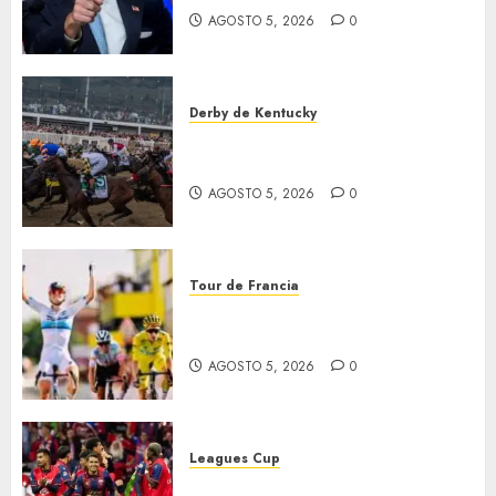
AGOSTO 5, 2026
0
AGOSTO 5,
2026
0
Derby de Kentucky
El Preakness se corre el
domingo
AGOSTO 5, 2026
0
Tour de Francia
Vollering gana 5ª etapa del
Tour
AGOSTO 5, 2026
0
Leagues Cup
Bravos y Potros, únicos en dar